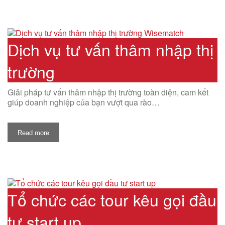
Dịch vụ tư vấn thâm nhập thị
trường
Giải pháp tư vấn thâm nhập thị trường toàn diện, cam kết
giúp doanh nghiệp của bạn vượt qua rào…
Read more
Tổ chức các tour kêu gọi đầu
tư start up