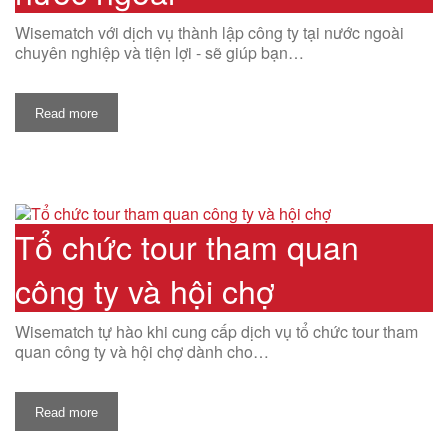
Wisematch với dịch vụ thành lập công ty tại nước ngoài
chuyên nghiệp và tiện lợi - sẽ giúp bạn…
Read more
Tổ chức tour tham quan
công ty và hội chợ
Wisematch tự hào khi cung cấp dịch vụ tổ chức tour tham
quan công ty và hội chợ dành cho…
Read more