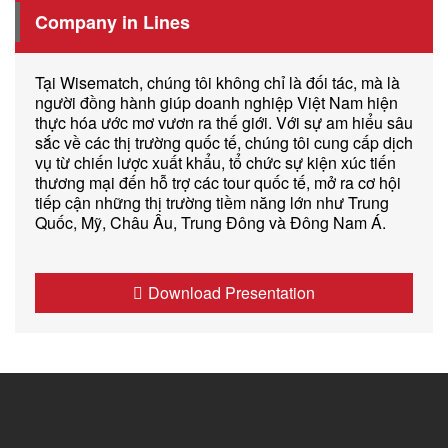
Company in Lines
Tại Wisematch, chúng tôi không chỉ là đối tác, mà là
người đồng hành giúp doanh nghiệp Việt Nam hiện
thực hóa ước mơ vươn ra thế giới. Với sự am hiểu sâu
sắc về các thị trường quốc tế, chúng tôi cung cấp dịch
vụ từ chiến lược xuất khẩu, tổ chức sự kiện xúc tiến
thương mại đến hỗ trợ các tour quốc tế, mở ra cơ hội
tiếp cận những thị trường tiềm năng lớn như Trung
Quốc, Mỹ, Châu Âu, Trung Đông và Đông Nam Á.
Download Presentation