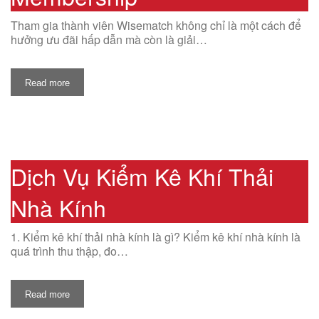
DỊCH VỤ KIỂM KÊ KHÍ THẢI NHÀ
Tham gia thành viên Wisematch không chỉ là một cách để
KÍNH
hưởng ưu đãi hấp dẫn mà còn là giải…
Read more
Dịch Vụ Kiểm Kê Khí Thải
Nhà Kính
1. Kiểm kê khí thải nhà kính là gì? Kiểm kê khí nhà kính là
quá trình thu thập, đo…
Read more