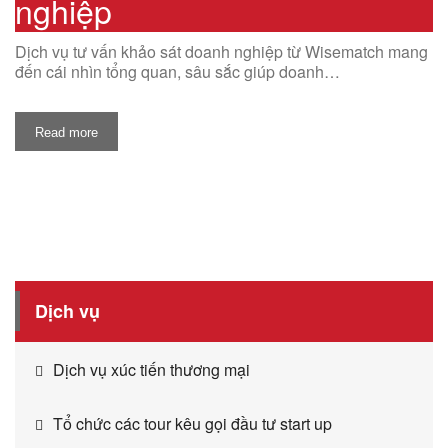
nghiệp
Dịch vụ tư vấn khảo sát doanh nghiệp từ Wisematch mang
đến cái nhìn tổng quan, sâu sắc giúp doanh…
Read more
Dịch vụ
Dịch vụ xúc tiến thương mại
Tổ chức các tour kêu gọi đầu tư start up