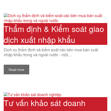
Thẩm định & Kiểm soát giao
dịch xuất nhập khẩu
Dịch vụ thẩm định và kiểm soát các bên mua bán xuất
nhập khẩu trong và ngoài nước - một…
Read more
Tư vấn khảo sát doanh