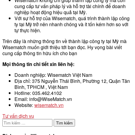
Wisematch không chỉ giúp thành lập công ty mà còn
cung cấp tư vấn pháp lý và hỗ trợ tài chính để doanh
nghiệp hoạt động hiệu quả tại Mỹ.
Với sự hỗ trợ của Wisematch, quá trình thành lập công
ty tại Mỹ trở nên nhanh chóng và ít tốn kém hơn so với
tự thực hiện.
Trên đây là những thông tin về thành lập công ty tại Mỹ mà
Wisematch muốn giới thiệu tới bạn đọc. Hy vọng bài viết
cung cấp thông tin hữu ích cho bạn
Mọi thông tin chi tiết xin liên hệ:
Doanh nghiệp: Wisematch Việt Nam
Địa chỉ: 375 Nguyễn Thái Bình, Phường 12, Quận Tân
Bình, TPHCM , Việt Nam
Hotline: 035.462.4102
Email: info@WiseMatch.vn
Website:
wisematch.vn
Tư vấn dịch vụ
Tìm
kiếm
cho: