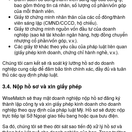
bao gồm thông tin cá nhân, số lượng cổ phần/vốn góp
của mỗi thành viên.
Giấy tờ chứng minh nhân thân của các cổ đông/thành
viên sáng lập (CMND/CCCD, hộ chiếu).
Giấy tờ chứng minh nguồn vốn đầu tư của doanh
nghiệp (sao kê tài khoản ngân hàng, hợp đồng chuyển
nhượng cổ phần/vốn góp, v.v.).
Các giấy tờ khác theo yêu cầu của pháp luật liên quan
(giấy phép kinh doanh, chứng chỉ hành nghề, v.v.).
Chúng tôi cam kết sẽ rà soát kỹ lưỡng hồ sơ do doanh
nghiệp cung cấp để đảm bảo tính chính xác, đầy đủ và tuân
thủ các quy định pháp luật.
3.4. Nộp hồ sơ và xin giấy phép
WiseMatch sẽ thay mặt doanh nghiệp nộp hồ sơ đăng ký
thành lập công ty và xin giấy phép kinh doanh cho doanh
nghiệp theo quy định của pháp luật Mỹ. Hồ sơ sẽ được nộp
trực tiếp tại Sở Ngoại giao tiểu bang hoặc qua bưu điện.
Sa đó, chúng tôi sẽ theo dõi sát sao tiến độ xử lý hồ sơ và