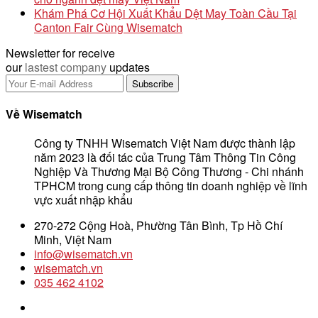
Khám Phá Cơ Hội Xuất Khẩu Dệt May Toàn Cầu Tại
Canton Fair Cùng Wisematch
Newsletter for receive
our
lastest company
updates
Về Wisematch
Công ty TNHH Wisematch Việt Nam được thành lập
năm 2023 là đối tác của Trung Tâm Thông Tin Công
Nghiệp Và Thương Mại Bộ Công Thương - Chi nhánh
TPHCM trong cung cấp thông tin doanh nghiệp về lĩnh
vực xuất nhập khẩu
270-272 Cộng Hoà, Phường Tân Bình, Tp Hồ Chí
Minh, Việt Nam
info@wisematch.vn
wisematch.vn
035 462 4102