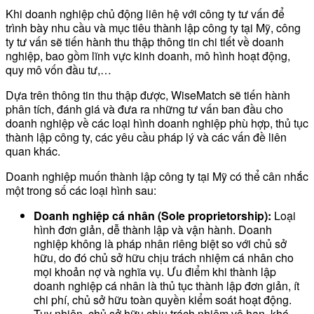
Khi doanh nghiệp chủ động liên hệ với công ty tư vấn để
trình bày nhu cầu và mục tiêu thành lập công ty tại Mỹ, công
ty tư vấn sẽ tiến hành thu thập thông tin chi tiết về doanh
nghiệp, bao gồm lĩnh vực kinh doanh, mô hình hoạt động,
quy mô vốn đầu tư,…
Dựa trên thông tin thu thập được, WiseMatch sẽ tiến hành
phân tích, đánh giá và đưa ra những tư vấn ban đầu cho
doanh nghiệp về các loại hình doanh nghiệp phù hợp, thủ tục
thành lập công ty, các yêu cầu pháp lý và các vấn đề liên
quan khác.
Doanh nghiệp muốn thành lập công ty tại Mỹ có thể cân nhắc
một trong số các loại hình sau:
Doanh nghiệp cá nhân (Sole proprietorship):
Loại
hình đơn giản, dễ thành lập và vận hành. Doanh
nghiệp không là pháp nhân riêng biệt so với chủ sở
hữu, do đó chủ sở hữu chịu trách nhiệm cá nhân cho
mọi khoản nợ và nghĩa vụ. Ưu điểm khi thành lập
doanh nghiệp cá nhân là thủ tục thành lập đơn giản, ít
chi phí, chủ sở hữu toàn quyền kiểm soát hoạt động.
Tuy nhiên, chủ sở hữu chịu trách nhiệm vô hạn, khó