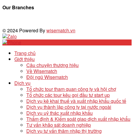
Our Branches
© 2024 Powered By
wisematch.vn
Trang chủ
Giới thiệu
Câu chuyện thương hiệu
Về Wisematch
Đội ngũ Wisematch
Dịch vụ
Tổ chức tour tham quan công ty và hội chợ
Tổ chức các tour kêu gọi đầu tư start up
Dịch vụ kê khai thuế và xuất nhập khẩu quốc tế
Dịch vụ thành lập công ty tại nước ngoài
Dịch vụ uỷ thác xuất nhập khẩu
Thẩm định & Kiểm soát giao dịch xuất nhập khẩu
Tư vấn khảo sát doanh nghiệp
Dịch vụ tư vấn thâm nhập thị trường