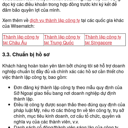
đọc kỹ các điều khoản trong hợp đồng trước khi ký kết để
đảm bảo quyền lợi của mình.
Xem thêm về
dịch vụ thành lập công ty
tại các quốc gia khác
của Wisematch:
Thành lập công ty
Thành lập công ty
Thành lập công ty
tại Châu Âu
tại Trung Quốc
tại Singapore
3.3. Chuẩn bị hồ sơ
Khách hàng hoàn toàn yên tâm bởi chúng tôi sẽ hỗ trợ doanh
nghiệp chuẩn bị đầy đủ và chính xác các hồ sơ cần thiết cho
việc thành lập công ty, bao gồm:
Đơn đăng ký thành lập công ty theo mẫu quy định của
Sở Ngoại giao tiểu bang nơi doanh nghiệp dự định
thành lập.
Điều lệ công ty được soạn thảo theo đúng quy định của
pháp luật Mỹ, nêu rõ các thông tin về tên công ty, trụ sở
chính, mục tiêu kinh doanh, cơ cấu tổ chức, quyền và
nghĩa vụ của các thành viên, v.v.
Danh sách cổ đông/thành viên sáng lập của công ty,