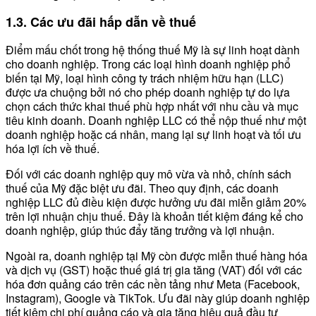
1.3. Các ưu đãi hấp dẫn về thuế
Điểm mấu chốt trong hệ thống thuế Mỹ là sự linh hoạt dành
cho doanh nghiệp. Trong các loại hình doanh nghiệp phổ
biến tại Mỹ, loại hình công ty trách nhiệm hữu hạn (LLC)
được ưa chuộng bởi nó cho phép doanh nghiệp tự do lựa
chọn cách thức khai thuế phù hợp nhất với nhu cầu và mục
tiêu kinh doanh. Doanh nghiệp LLC có thể nộp thuế như một
doanh nghiệp hoặc cá nhân, mang lại sự linh hoạt và tối ưu
hóa lợi ích về thuế.
Đối với các doanh nghiệp quy mô vừa và nhỏ, chính sách
thuế của Mỹ đặc biệt ưu đãi. Theo quy định, các doanh
nghiệp LLC đủ điều kiện được hưởng ưu đãi miễn giảm 20%
trên lợi nhuận chịu thuế. Đây là khoản tiết kiệm đáng kể cho
doanh nghiệp, giúp thúc đẩy tăng trưởng và lợi nhuận.
Ngoài ra, doanh nghiệp tại Mỹ còn được miễn thuế hàng hóa
và dịch vụ (GST) hoặc thuế giá trị gia tăng (VAT) đối với các
hóa đơn quảng cáo trên các nền tảng như Meta (Facebook,
Instagram), Google và TikTok. Ưu đãi này giúp doanh nghiệp
tiết kiệm chi phí quảng cáo và gia tăng hiệu quả đầu tư