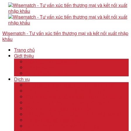
Wisematch - Tư vấn xúc tiến thương mại và kết nối xuất nhập
khẩu
Trang chủ
Giới thiệu
Câu chuyện thương hiệu
Về Wisematch
Đội ngũ Wisematch
Dịch vụ
Tổ chức tour tham quan công ty và hội chợ
Tổ chức các tour kêu gọi đầu tư start up
Dịch vụ kê khai thuế và xuất nhập khẩu quốc tế
Dịch vụ thành lập công ty tại nước ngoài
Dịch vụ uỷ thác xuất nhập khẩu
Thẩm định & Kiểm soát giao dịch xuất nhập khẩu
Tư vấn khảo sát doanh nghiệp
Dịch vụ tư vấn thâm nhập thị trường