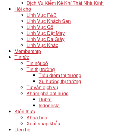
Dịch Vụ Kiểm Kê Khí Thải Nhà Kính
Hội chợ
Lĩnh Vực F&B
Lĩnh Vực Khách Sạn
Lĩnh Vực Gỗ
Lĩnh Vực Dệt May
Lĩnh Vực Da Giày
Lĩnh Vực Khác
Membership
Tin tức
Tin nội bộ
Tin thị trường
Tiêu điểm thị trường
Xu hướng thị trường
Tư vấn dịch vụ
Khám phá đất nước
Dubai
Indonesia
Kiến thức
Khóa học
Xuất nhập khẩu
Liên hệ