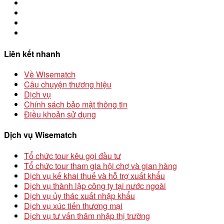
Liên kết nhanh
Về Wisematch
Câu chuyện thương hiệu
Dịch vụ
Chính sách bảo mật thông tin
Điều khoản sử dụng
Dịch vụ Wisematch
Tổ chức tour kêu gọi đầu tư
Tổ chức tour tham gia hội chợ và gian hàng
Dịch vụ kế khai thuế và hỗ trợ xuất khẩu
Dịch vụ thành lập công ty tại nước ngoài
Dịch vụ ủy thác xuất nhập khẩu
Dịch vụ xúc tiến thương mại
Dịch vụ tư vấn thâm nhập thị trường