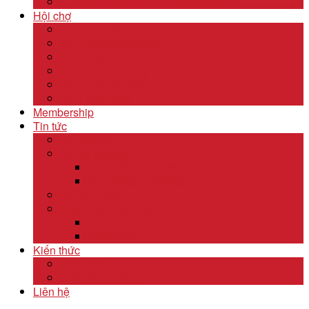
Dịch Vụ Kiểm Kê Khí Thải Nhà Kính
Hội chợ
Lĩnh Vực F&B
Lĩnh Vực Khách Sạn
Lĩnh Vực Gỗ
Lĩnh Vực Dệt May
Lĩnh Vực Da Giày
Lĩnh Vực Khác
Membership
Tin tức
Tin nội bộ
Tin thị trường
Tiêu điểm thị trường
Xu hướng thị trường
Tư vấn dịch vụ
Khám phá đất nước
Dubai
Indonesia
Kiến thức
Khóa học
Xuất nhập khẩu
Liên hệ