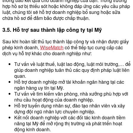
thông báo kết quả cho doanh nghiệp của bạn. Trong trường
hợp hồ sơ bị thiếu sót hoặc không đáp ứng các yêu cầu pháp
luật, chúng tôi sẽ hỗ trợ doanh nghiệp bổ sung hoặc sửa
chữa hồ sơ để đảm bảo được chấp thuận.
3.5. Hỗ trợ sau thành lập công ty tại Mỹ
Sau khi hoàn tất thủ tục thành lập công ty và nhận được giấy
phép kinh doanh,
WiseMatch
có thể tiếp tục cung cấp các
dịch vụ hỗ trợ khác cho doanh nghiệp như:
Tư vấn về luật thuế, luật lao động, luật môi trường,… để
giúp doanh nghiệp tuân thủ các quy định pháp luật liên
quan.
Hỗ trợ doanh nghiệp mở tài khoản ngân hàng tại các
ngân hàng uy tín tại Mỹ.
Tư vấn về tìm kiếm văn phòng, nhà xưởng phù hợp với
nhu cầu hoạt động của doanh nghiệp.
Hỗ trợ tuyển dụng nhân sự, đào tạo nhân viên và xây
dựng đội ngũ nhân lực chuyên nghiệp.
Kết nối doanh nghiệp với các đối tác kinh doanh tiềm
năng tại Mỹ để mở rộng thị trường và phát triển hoạt
động kinh doanh.