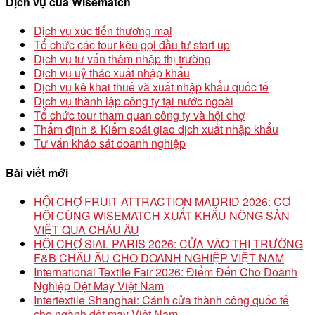
Dịch vụ của Wisematch
Dịch vụ xúc tiến thương mại
Tổ chức các tour kêu gọi đầu tư start up
Dịch vụ tư vấn thâm nhập thị trường
Dịch vụ uỷ thác xuất nhập khẩu
Dịch vụ kê khai thuế và xuất nhập khẩu quốc tế
Dịch vụ thành lập công ty tại nước ngoài
Tổ chức tour tham quan công ty và hội chợ
Thẩm định & Kiểm soát giao dịch xuất nhập khẩu
Tư vấn khảo sát doanh nghiệp
Bài viết mới
HỘI CHỢ FRUIT ATTRACTION MADRID 2026: CƠ
HỘI CÙNG WISEMATCH XUẤT KHẨU NÔNG SẢN
VIỆT QUA CHÂU ÂU
HỘI CHỢ SIAL PARIS 2026: CỬA VÀO THỊ TRƯỜNG
F&B CHÂU ÂU CHO DOANH NGHIỆP VIỆT NAM
International Textile Fair 2026: Điểm Đến Cho Doanh
Nghiệp Dệt May Việt Nam
Intertextile Shanghai: Cánh cửa thành công quốc tế
cho ngành dệt may Việt Nam