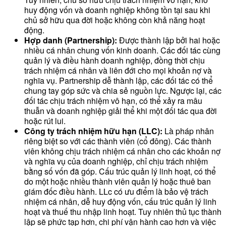
huy động vốn và doanh nghiệp không tồn tại sau khi
chủ sở hữu qua đời hoặc không còn khả năng hoạt
động.
Hợp danh (Partnership):
Được thành lập bởi hai hoặc
nhiều cá nhân chung vốn kinh doanh. Các đối tác cùng
quản lý và điều hành doanh nghiệp, đồng thời chịu
trách nhiệm cá nhân và liên đới cho mọi khoản nợ và
nghĩa vụ. Partnership dễ thành lập, các đối tác có thể
chung tay góp sức và chia sẻ nguồn lực. Ngược lại, các
đối tác chịu trách nhiệm vô hạn, có thể xảy ra mâu
thuẫn và doanh nghiệp giải thể khi một đối tác qua đời
hoặc rút lui.
Công ty trách nhiệm hữu hạn (LLC):
Là pháp nhân
riêng biệt so với các thành viên (cổ đông). Các thành
viên không chịu trách nhiệm cá nhân cho các khoản nợ
và nghĩa vụ của doanh nghiệp, chỉ chịu trách nhiệm
bằng số vốn đã góp. Cấu trúc quản lý linh hoạt, có thể
do một hoặc nhiều thành viên quản lý hoặc thuê ban
giám đốc điều hành. LLc có ưu điểm là bảo vệ trách
nhiệm cá nhân, dễ huy động vốn, cấu trúc quản lý linh
hoạt và thuế thu nhập linh hoạt. Tuy nhiên thủ tục thành
lập sẽ phức tạp hơn, chi phí vận hành cao hơn và việc