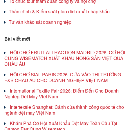
Tổ chức tour tham quan công ty và hội chợ
Thẩm định & Kiểm soát giao dịch xuất nhập khẩu
Tư vấn khảo sát doanh nghiệp
Bài viết mới
HỘI CHỢ FRUIT ATTRACTION MADRID 2026: CƠ HỘI
CÙNG WISEMATCH XUẤT KHẨU NÔNG SẢN VIỆT QUA
CHÂU ÂU
HỘI CHỢ SIAL PARIS 2026: CỬA VÀO THỊ TRƯỜNG
F&B CHÂU ÂU CHO DOANH NGHIỆP VIỆT NAM
International Textile Fair 2026: Điểm Đến Cho Doanh
Nghiệp Dệt May Việt Nam
Intertextile Shanghai: Cánh cửa thành công quốc tế cho
ngành dệt may Việt Nam
Khám Phá Cơ Hội Xuất Khẩu Dệt May Toàn Cầu Tại
Canton Fair Cùng Wisematch