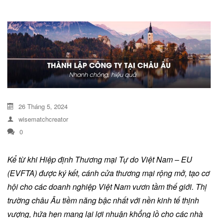
DỊCH VỤ KIỂM KÊ KHÍ THẢI NHÀ
KÍNH
26 Tháng 5, 2024
wisematchcreator
0
Kể từ khi Hiệp định Thương mại Tự do Việt Nam – EU
(EVFTA) được ký kết, cánh cửa thương mại rộng mở, tạo cơ
hội cho các doanh nghiệp Việt Nam vươn tầm thế giới. Thị
trường châu Âu tiềm năng bậc nhất với nền kinh tế thịnh
vượng, hứa hẹn mang lại lợi nhuận khổng lồ cho các nhà