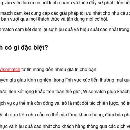
g vào việc tạo ra cơ hội kinh doanh và thúc đẩy sự phát triển b
ematch cam kết cung cấp các giải pháp tối ưu nhất cho nhu cầu 
rợ bạn vượt qua mọi thách thức và tận dụng mọi cơ hội.
isematch cam kết đem lại sự hiệu quả và hiệu suất cao nhất tro
 có gì đặc biệt?
isematch
tư tin mang đến nhiều giá trị cho bạn:
n gia giàu kinh nghiệm trong lĩnh vực xúc tiến thương mại qu
i liên kết rộng khắp trên toàn thế giới, Wisematch giúp khách h
 vụ cụ thể mà còn đóng vai trò là một đối tác chiến lược, hỗ tr
ỉnh dựa trên nhu cầu cụ thể của từng khách hàng, đảm bảo phả
thực và hiệu quả cao nhất cho khách hàng thông qua các dịch v