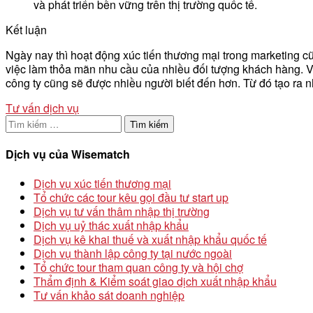
và phát triển bền vững trên thị trường quốc tế.
Kết luận
Ngày nay thì hoạt động xúc tiến thương mại trong marketing 
việc làm thỏa mãn nhu cầu của nhiều đối tượng khách hàng. Vi
công ty cũng sẽ được nhiều người biết đến hơn. Từ đó tạo ra
Tư vấn dịch vụ
Tìm
kiếm
cho:
Dịch vụ của Wisematch
Dịch vụ xúc tiến thương mại
Tổ chức các tour kêu gọi đầu tư start up
Dịch vụ tư vấn thâm nhập thị trường
Dịch vụ uỷ thác xuất nhập khẩu
Dịch vụ kê khai thuế và xuất nhập khẩu quốc tế
Dịch vụ thành lập công ty tại nước ngoài
Tổ chức tour tham quan công ty và hội chợ
Thẩm định & Kiểm soát giao dịch xuất nhập khẩu
Tư vấn khảo sát doanh nghiệp