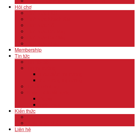
Dịch Vụ Kiểm Kê Khí Thải Nhà Kính
Hội chợ
Lĩnh Vực F&B
Lĩnh Vực Khách Sạn
Lĩnh Vực Gỗ
Lĩnh Vực Dệt May
Lĩnh Vực Da Giày
Lĩnh Vực Khác
Membership
Tin tức
Tin nội bộ
Tin thị trường
Tiêu điểm thị trường
Xu hướng thị trường
Tư vấn dịch vụ
Khám phá đất nước
Dubai
Indonesia
Kiến thức
Khóa học
Xuất nhập khẩu
Liên hệ