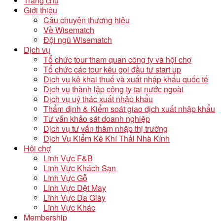
Trang chủ
Giới thiệu
Câu chuyện thương hiệu
Về Wisematch
Đội ngũ Wisematch
Dịch vụ
Tổ chức tour tham quan công ty và hội chợ
Tổ chức các tour kêu gọi đầu tư start up
Dịch vụ kê khai thuế và xuất nhập khẩu quốc tế
Dịch vụ thành lập công ty tại nước ngoài
Dịch vụ uỷ thác xuất nhập khẩu
Thẩm định & Kiểm soát giao dịch xuất nhập khẩu
Tư vấn khảo sát doanh nghiệp
Dịch vụ tư vấn thâm nhập thị trường
Dịch Vụ Kiểm Kê Khí Thải Nhà Kính
Hội chợ
Lĩnh Vực F&B
Lĩnh Vực Khách Sạn
Lĩnh Vực Gỗ
Lĩnh Vực Dệt May
Lĩnh Vực Da Giày
Lĩnh Vực Khác
Membership