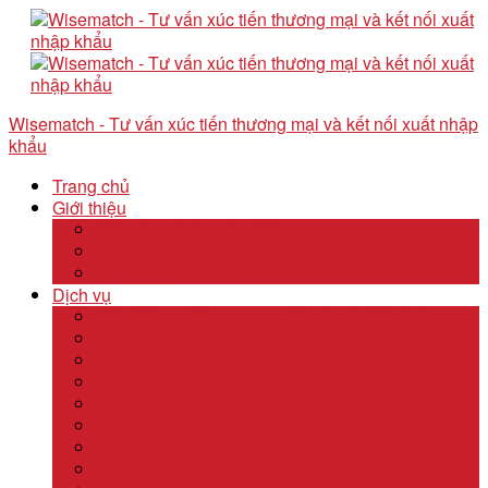
Wisematch - Tư vấn xúc tiến thương mại và kết nối xuất nhập
khẩu
Trang chủ
Giới thiệu
Câu chuyện thương hiệu
Về Wisematch
Đội ngũ Wisematch
Dịch vụ
Tổ chức tour tham quan công ty và hội chợ
Tổ chức các tour kêu gọi đầu tư start up
Dịch vụ kê khai thuế và xuất nhập khẩu quốc tế
Dịch vụ thành lập công ty tại nước ngoài
Dịch vụ uỷ thác xuất nhập khẩu
Thẩm định & Kiểm soát giao dịch xuất nhập khẩu
Tư vấn khảo sát doanh nghiệp
Dịch vụ tư vấn thâm nhập thị trường