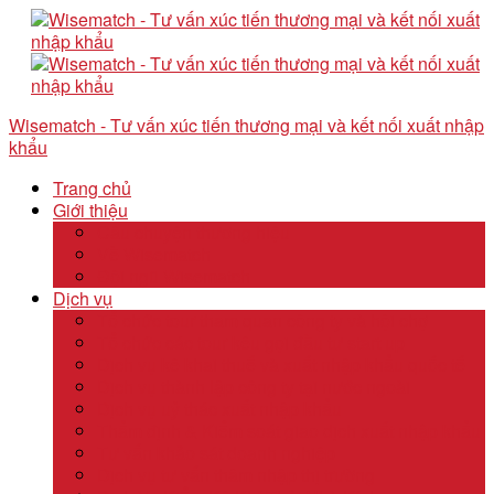
Wisematch - Tư vấn xúc tiến thương mại và kết nối xuất nhập
khẩu
Trang chủ
Giới thiệu
Câu chuyện thương hiệu
Về Wisematch
Đội ngũ Wisematch
Dịch vụ
Tổ chức tour tham quan công ty và hội chợ
Tổ chức các tour kêu gọi đầu tư start up
Dịch vụ kê khai thuế và xuất nhập khẩu quốc tế
Dịch vụ thành lập công ty tại nước ngoài
Dịch vụ uỷ thác xuất nhập khẩu
Thẩm định & Kiểm soát giao dịch xuất nhập khẩu
Tư vấn khảo sát doanh nghiệp
Dịch vụ tư vấn thâm nhập thị trường