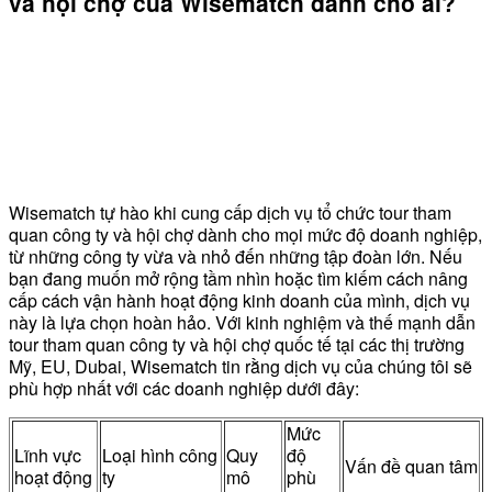
và hội chợ của Wisematch dành cho ai?
Wisematch tự hào khi cung cấp dịch vụ tổ chức tour tham
quan công ty và hội chợ dành cho mọi mức độ doanh nghiệp,
từ những công ty vừa và nhỏ đến những tập đoàn lớn. Nếu
bạn đang muốn mở rộng tầm nhìn hoặc tìm kiếm cách nâng
cấp cách vận hành hoạt động kinh doanh của mình, dịch vụ
này là lựa chọn hoàn hảo. Với kinh nghiệm và thế mạnh dẫn
tour tham quan công ty và hội chợ quốc tế tại các thị trường
Mỹ, EU, Dubai, Wisematch tin rằng dịch vụ của chúng tôi sẽ
phù hợp nhất với các doanh nghiệp dưới đây:
Mức
Lĩnh vực
Loại hình công
Quy
độ
Vấn đề quan tâm
hoạt động
ty
mô
phù