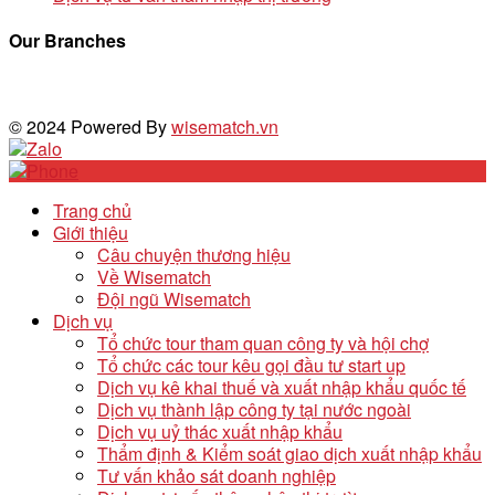
Our Branches
© 2024 Powered By
wisematch.vn
Trang chủ
Giới thiệu
Câu chuyện thương hiệu
Về Wisematch
Đội ngũ Wisematch
Dịch vụ
Tổ chức tour tham quan công ty và hội chợ
Tổ chức các tour kêu gọi đầu tư start up
Dịch vụ kê khai thuế và xuất nhập khẩu quốc tế
Dịch vụ thành lập công ty tại nước ngoài
Dịch vụ uỷ thác xuất nhập khẩu
Thẩm định & Kiểm soát giao dịch xuất nhập khẩu
Tư vấn khảo sát doanh nghiệp