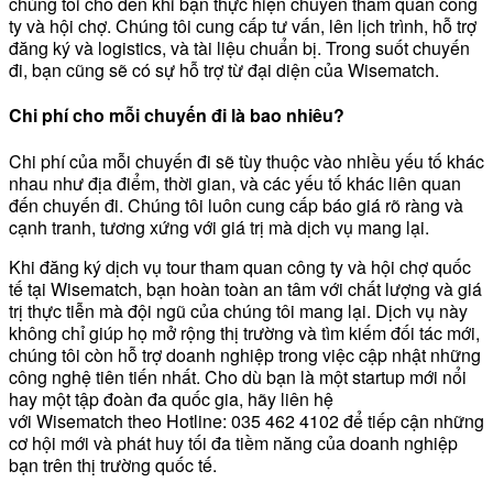
chúng tôi cho đến khi bạn thực hiện chuyến tham quan công
ty và hội chợ. Chúng tôi cung cấp tư vấn, lên lịch trình, hỗ trợ
đăng ký và logistics, và tài liệu chuẩn bị. Trong suốt chuyến
đi, bạn cũng sẽ có sự hỗ trợ từ đại diện của Wisematch.
Chi phí cho mỗi chuyến đi là bao nhiêu?
Chi phí của mỗi chuyến đi sẽ tùy thuộc vào nhiều yếu tố khác
nhau như địa điểm, thời gian, và các yếu tố khác liên quan
đến chuyến đi. Chúng tôi luôn cung cấp báo giá rõ ràng và
cạnh tranh, tương xứng với giá trị mà dịch vụ mang lại.
Khi đăng ký dịch vụ tour tham quan công ty và hội chợ quốc
tế tại Wisematch, bạn hoàn toàn an tâm với chất lượng và giá
trị thực tiễn mà đội ngũ của chúng tôi mang lại. Dịch vụ này
không chỉ giúp họ mở rộng thị trường và tìm kiếm đối tác mới,
chúng tôi còn hỗ trợ doanh nghiệp trong việc cập nhật những
công nghệ tiên tiến nhất. Cho dù bạn là một startup mới nổi
hay một tập đoàn đa quốc gia, hãy liên hệ
với Wisematch theo Hotline: 035 462 4102 để tiếp cận những
cơ hội mới và phát huy tối đa tiềm năng của doanh nghiệp
bạn trên thị trường quốc tế.