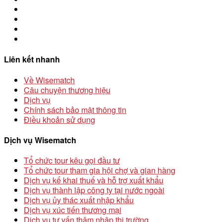
Liên kết nhanh
Về Wisematch
Câu chuyện thương hiệu
Dịch vụ
Chính sách bảo mật thông tin
Điều khoản sử dụng
Dịch vụ Wisematch
Tổ chức tour kêu gọi đầu tư
Tổ chức tour tham gia hội chợ và gian hàng
Dịch vụ kế khai thuế và hỗ trợ xuất khẩu
Dịch vụ thành lập công ty tại nước ngoài
Dịch vụ ủy thác xuất nhập khẩu
Dịch vụ xúc tiến thương mại
Dịch vụ tư vấn thâm nhập thị trường