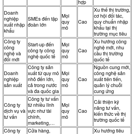
hợp
Xu thế thị trường,
Doanh
Mọi
cơ hội đối tác,
nghiệp
SMEs đến tập
quy
Cao
quy chuẩn nhập
xuất nhập
đoàn lớn
mô
khẩu tại thị
khẩu
trường mục tiêu
Công ty
Xu hướng công
Start-up đến
Mọi
công
nghệ mới, nhu
công ty công
quy
Cao
nghệ và
cầu thị trường
nghệ quốc tế
mô
đổi mới
quốc tế
Công ty sản
Nguồn cung mới,
Doanh
xuất từ quy mô
Mọi
công nghệ sản
nghiệp
nhỏ đến lớn,
quy
Cao
xuất tiên tiến,
sản xuất
cả trong nước
mô
quản lý chuỗi
và đa quốc gia
cung ứng
Công ty tư vấn
Cải thiện kỹ
Công ty
từ nhiều lĩnh
Mọi
năng tư vấn,
dịch vụ và
vực như tài
quy
Cao
kiến thức về thị
tư vấn
chính,
mô
trường quốc tế
marketing,…
Công ty
Cửa hàng,
Xu hướng tiêu