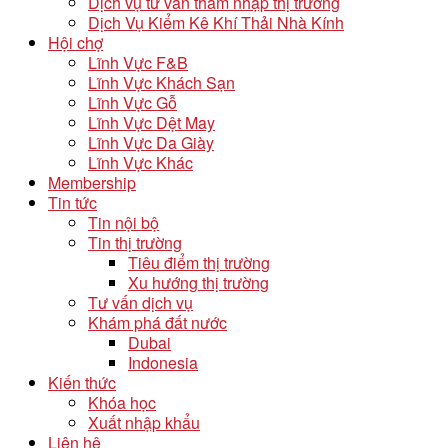
Dịch vụ tư vấn thâm nhập thị trường
Dịch Vụ Kiểm Kê Khí Thải Nhà Kính
Hội chợ
Lĩnh Vực F&B
Lĩnh Vực Khách Sạn
Lĩnh Vực Gỗ
Lĩnh Vực Dệt May
Lĩnh Vực Da Giày
Lĩnh Vực Khác
Membership
Tin tức
Tin nội bộ
Tin thị trường
Tiêu điểm thị trường
Xu hướng thị trường
Tư vấn dịch vụ
Khám phá đất nước
Dubai
Indonesia
Kiến thức
Khóa học
Xuất nhập khẩu
Liên hệ