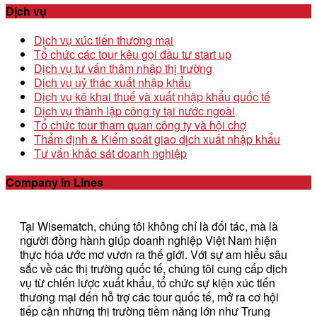
Dịch vụ
Dịch vụ xúc tiến thương mại
Tổ chức các tour kêu gọi đầu tư start up
Dịch vụ tư vấn thâm nhập thị trường
Dịch vụ uỷ thác xuất nhập khẩu
Dịch vụ kê khai thuế và xuất nhập khẩu quốc tế
Dịch vụ thành lập công ty tại nước ngoài
Tổ chức tour tham quan công ty và hội chợ
Thẩm định & Kiểm soát giao dịch xuất nhập khẩu
Tư vấn khảo sát doanh nghiệp
Company in Lines
Tại Wisematch, chúng tôi không chỉ là đối tác, mà là
người đồng hành giúp doanh nghiệp Việt Nam hiện
thực hóa ước mơ vươn ra thế giới. Với sự am hiểu sâu
sắc về các thị trường quốc tế, chúng tôi cung cấp dịch
vụ từ chiến lược xuất khẩu, tổ chức sự kiện xúc tiến
thương mại đến hỗ trợ các tour quốc tế, mở ra cơ hội
tiếp cận những thị trường tiềm năng lớn như Trung