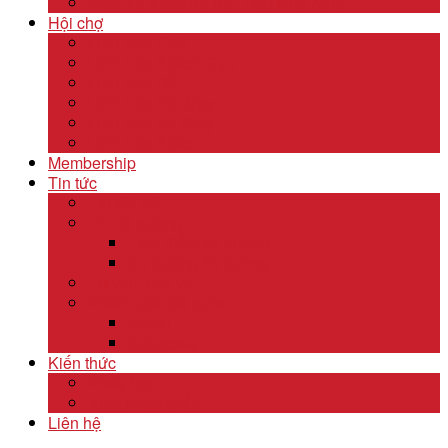
Dịch Vụ Kiểm Kê Khí Thải Nhà Kính
Hội chợ
Lĩnh Vực F&B
Lĩnh Vực Khách Sạn
Lĩnh Vực Gỗ
Lĩnh Vực Dệt May
Lĩnh Vực Da Giày
Lĩnh Vực Khác
Membership
Tin tức
Tin nội bộ
Tin thị trường
Tiêu điểm thị trường
Xu hướng thị trường
Tư vấn dịch vụ
Khám phá đất nước
Dubai
Indonesia
Kiến thức
Khóa học
Xuất nhập khẩu
Liên hệ