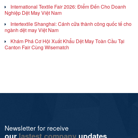
International Textile Fair 2026: Điểm Đến Cho Doanh
Nghiệp Dệt May Việt Nam
Intertextile Shanghai: Cánh cửa thành công quốc tế cho
ngành dệt may Việt Nam
Khám Phá Cơ Hội Xuất Khẩu Dệt May Toàn Cầu Tại
Canton Fair Cùng Wisematch
Newsletter for receive
our
lastest company
updates