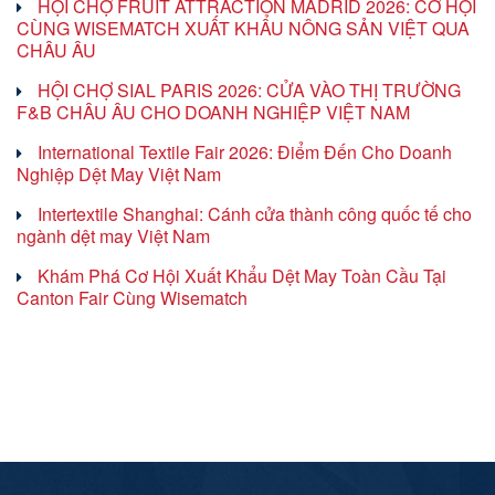
HỘI CHỢ FRUIT ATTRACTION MADRID 2026: CƠ HỘI
CÙNG WISEMATCH XUẤT KHẨU NÔNG SẢN VIỆT QUA
CHÂU ÂU
HỘI CHỢ SIAL PARIS 2026: CỬA VÀO THỊ TRƯỜNG
F&B CHÂU ÂU CHO DOANH NGHIỆP VIỆT NAM
International Textile Fair 2026: Điểm Đến Cho Doanh
Nghiệp Dệt May Việt Nam
Intertextile Shanghai: Cánh cửa thành công quốc tế cho
ngành dệt may Việt Nam
Khám Phá Cơ Hội Xuất Khẩu Dệt May Toàn Cầu Tại
Canton Fair Cùng Wisematch