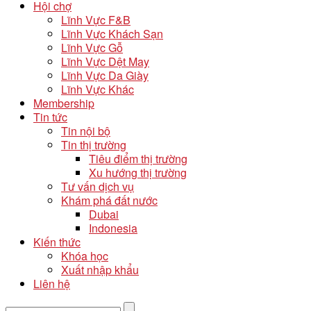
Hội chợ
Lĩnh Vực F&B
Lĩnh Vực Khách Sạn
Lĩnh Vực Gỗ
Lĩnh Vực Dệt May
Lĩnh Vực Da Giày
Lĩnh Vực Khác
Membership
Tin tức
Tin nội bộ
Tin thị trường
Tiêu điểm thị trường
Xu hướng thị trường
Tư vấn dịch vụ
Khám phá đất nước
Dubai
Indonesia
Kiến thức
Khóa học
Xuất nhập khẩu
Liên hệ