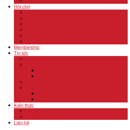
Dịch Vụ Kiểm Kê Khí Thải Nhà Kính
Hội chợ
Lĩnh Vực F&B
Lĩnh Vực Khách Sạn
Lĩnh Vực Gỗ
Lĩnh Vực Dệt May
Lĩnh Vực Da Giày
Lĩnh Vực Khác
Membership
Tin tức
Tin nội bộ
Tin thị trường
Tiêu điểm thị trường
Xu hướng thị trường
Tư vấn dịch vụ
Khám phá đất nước
Dubai
Indonesia
Kiến thức
Khóa học
Xuất nhập khẩu
Liên hệ