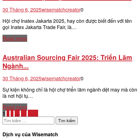
30 Tháng 6, 2025
wisematchcreator
0
Hội chợ Inatex Jakarta 2025, hay còn được biết đến với tên
gọi Inatex Jakarta Trade Fair, là…
Read more
Australian Sourcing Fair 2025: Triển Lãm
Ngành...
30 Tháng 6, 2025
wisematchcreator
0
Sự kiện không chỉ là hội chợ triển lãm ngành dệt may mà còn
là nơi hội tụ…
Read more
1
2
3
…
11
Next
Tìm
kiếm
cho:
Dịch vụ của Wisematch