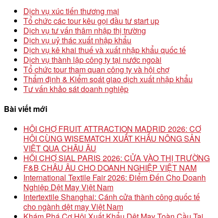
Dịch vụ xúc tiến thương mại
Tổ chức các tour kêu gọi đầu tư start up
Dịch vụ tư vấn thâm nhập thị trường
Dịch vụ uỷ thác xuất nhập khẩu
Dịch vụ kê khai thuế và xuất nhập khẩu quốc tế
Dịch vụ thành lập công ty tại nước ngoài
Tổ chức tour tham quan công ty và hội chợ
Thẩm định & Kiểm soát giao dịch xuất nhập khẩu
Tư vấn khảo sát doanh nghiệp
Bài viết mới
HỘI CHỢ FRUIT ATTRACTION MADRID 2026: CƠ
HỘI CÙNG WISEMATCH XUẤT KHẨU NÔNG SẢN
VIỆT QUA CHÂU ÂU
HỘI CHỢ SIAL PARIS 2026: CỬA VÀO THỊ TRƯỜNG
F&B CHÂU ÂU CHO DOANH NGHIỆP VIỆT NAM
International Textile Fair 2026: Điểm Đến Cho Doanh
Nghiệp Dệt May Việt Nam
Intertextile Shanghai: Cánh cửa thành công quốc tế
cho ngành dệt may Việt Nam
Khám Phá Cơ Hội Xuất Khẩu Dệt May Toàn Cầu Tại