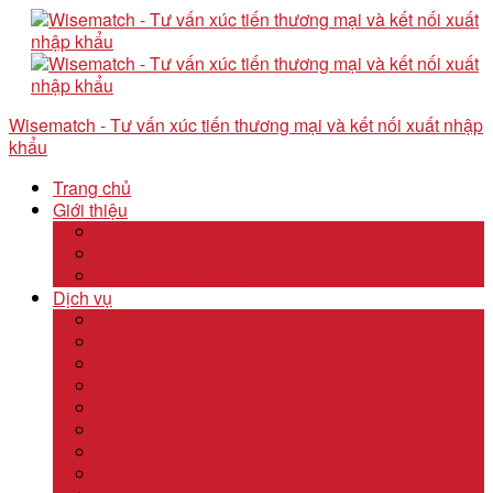
Wisematch - Tư vấn xúc tiến thương mại và kết nối xuất nhập
khẩu
Trang chủ
Giới thiệu
Câu chuyện thương hiệu
Về Wisematch
Đội ngũ Wisematch
Dịch vụ
Tổ chức tour tham quan công ty và hội chợ
Tổ chức các tour kêu gọi đầu tư start up
Dịch vụ kê khai thuế và xuất nhập khẩu quốc tế
Dịch vụ thành lập công ty tại nước ngoài
Dịch vụ uỷ thác xuất nhập khẩu
Thẩm định & Kiểm soát giao dịch xuất nhập khẩu
Tư vấn khảo sát doanh nghiệp
Dịch vụ tư vấn thâm nhập thị trường