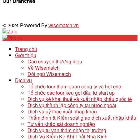
Our Branches
© 2024 Powered By
wisematch.vn
Trang chủ
Giới thiệu
Câu chuyện thương hiệu
Về Wisematch
Đội ngũ Wisematch
Dịch vụ
Tổ chức tour tham quan công ty và hội chợ
Tổ chức các tour kêu gọi đầu tư start up
Dịch vụ kê khai thuế và xuất nhập khẩu quốc tế
Dịch vụ thành lập công ty tại nước ngoài
Dịch vụ uỷ thác xuất nhập khẩu
Thẩm định & Kiểm soát giao dịch xuất nhập khẩu
Tư vấn khảo sát doanh nghiệp
Dịch vụ tư vấn thâm nhập thị trường
Dịch Vụ Kiểm Kê Khí Thải Nhà Kính