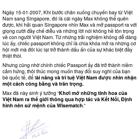
Ngày 15-01-2007, Khi bước chân xuống chuyến bay từ Việt
Nam sang Singapore, đó là cái ngày Max không thể quên
được, khi hải quan Singapore nhìn Max và mở passport ra với
giọng cười đầy chế diễu và những lời nói không hề tôn trọng
về con người Việt Nam. Từ những trải nghiệm không dễ dàng
lúc ấy, chiếc passport không chỉ là chìa khóa mở ra những cơ
hội mới mà đôi lúc lại trở thành dấu ấn của sự khác biệt đầy
thiệt thòi.
Nhưng cũng nhờ chính chiếc Passport ấy đã trở thành niềm
cảm hứng, thôi thúc mong muốn thay đổi suy nghĩ của bạn
bè quốc tế, để t
ài năng và trí tuệ Việt Nam được nhìn nhận
một cách công bằng và trân trọng.
Max đã này sinh ý tưởng “
Khơi mở những tinh hoa của
Việt Nam ra thế giới thông qua hợp tác và Kết Nối, Định
hình nên sứ mệnh của Wisematch
.”