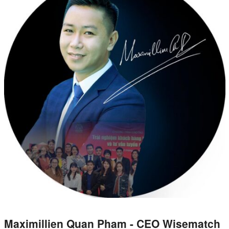
DỊCH VỤ KIỂM KÊ KHÍ THẢI NHÀ
KÍNH
Maximillien Quan Pham - CEO Wisematch