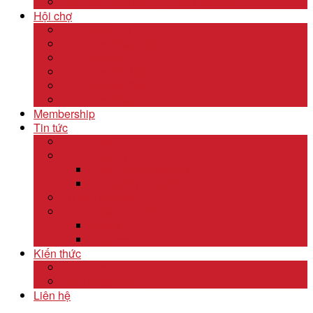
Dịch Vụ Kiểm Kê Khí Thải Nhà Kính
Hội chợ
Lĩnh Vực F&B
Lĩnh Vực Khách Sạn
Lĩnh Vực Gỗ
Lĩnh Vực Dệt May
Lĩnh Vực Da Giày
Lĩnh Vực Khác
Membership
Tin tức
Tin nội bộ
Tin thị trường
Tiêu điểm thị trường
Xu hướng thị trường
Tư vấn dịch vụ
Khám phá đất nước
Dubai
Indonesia
Kiến thức
Khóa học
Xuất nhập khẩu
Liên hệ