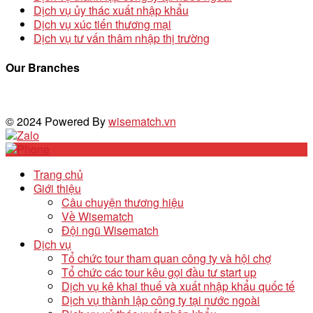
Dịch vụ ủy thác xuất nhập khẩu
Dịch vụ xúc tiến thương mại
Dịch vụ tư vấn thâm nhập thị trường
Our Branches
© 2024 Powered By
wisematch.vn
Trang chủ
Giới thiệu
Câu chuyện thương hiệu
Về Wisematch
Đội ngũ Wisematch
Dịch vụ
Tổ chức tour tham quan công ty và hội chợ
Tổ chức các tour kêu gọi đầu tư start up
Dịch vụ kê khai thuế và xuất nhập khẩu quốc tế
Dịch vụ thành lập công ty tại nước ngoài