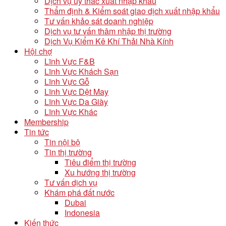
Dịch vụ uỷ thác xuất nhập khẩu
Thẩm định & Kiểm soát giao dịch xuất nhập khẩu
Tư vấn khảo sát doanh nghiệp
Dịch vụ tư vấn thâm nhập thị trường
Dịch Vụ Kiểm Kê Khí Thải Nhà Kính
Hội chợ
Lĩnh Vực F&B
Lĩnh Vực Khách Sạn
Lĩnh Vực Gỗ
Lĩnh Vực Dệt May
Lĩnh Vực Da Giày
Lĩnh Vực Khác
Membership
Tin tức
Tin nội bộ
Tin thị trường
Tiêu điểm thị trường
Xu hướng thị trường
Tư vấn dịch vụ
Khám phá đất nước
Dubai
Indonesia
Kiến thức