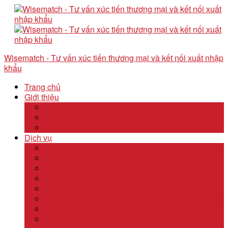
Wisematch - Tư vấn xúc tiến thương mại và kết nối xuất nhập
khẩu
Trang chủ
Giới thiệu
Câu chuyện thương hiệu
Về Wisematch
Đội ngũ Wisematch
Dịch vụ
Tổ chức tour tham quan công ty và hội chợ
Tổ chức các tour kêu gọi đầu tư start up
Dịch vụ kê khai thuế và xuất nhập khẩu quốc tế
Dịch vụ thành lập công ty tại nước ngoài
Dịch vụ uỷ thác xuất nhập khẩu
Thẩm định & Kiểm soát giao dịch xuất nhập khẩu
Tư vấn khảo sát doanh nghiệp
Dịch vụ tư vấn thâm nhập thị trường