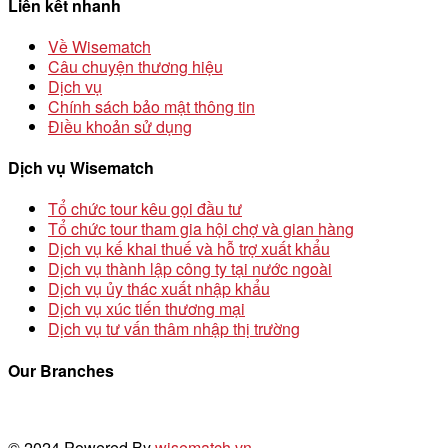
Liên kết nhanh
Về Wisematch
Câu chuyện thương hiệu
Dịch vụ
Chính sách bảo mật thông tin
Điều khoản sử dụng
Dịch vụ Wisematch
Tổ chức tour kêu gọi đầu tư
Tổ chức tour tham gia hội chợ và gian hàng
Dịch vụ kế khai thuế và hỗ trợ xuất khẩu
Dịch vụ thành lập công ty tại nước ngoài
Dịch vụ ủy thác xuất nhập khẩu
Dịch vụ xúc tiến thương mại
Dịch vụ tư vấn thâm nhập thị trường
Our Branches
© 2024 Powered By
wisematch.vn