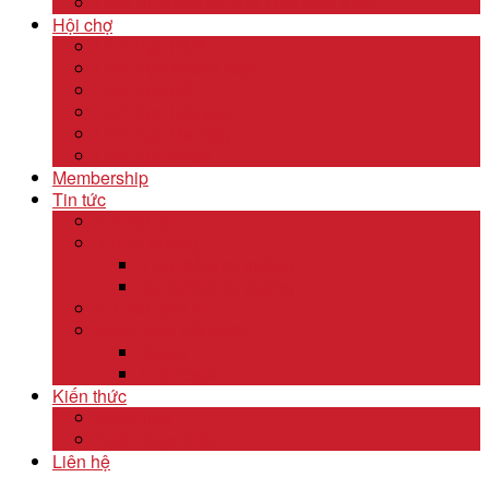
Dịch Vụ Kiểm Kê Khí Thải Nhà Kính
Hội chợ
Lĩnh Vực F&B
Lĩnh Vực Khách Sạn
Lĩnh Vực Gỗ
Lĩnh Vực Dệt May
Lĩnh Vực Da Giày
Lĩnh Vực Khác
Membership
Tin tức
Tin nội bộ
Tin thị trường
Tiêu điểm thị trường
Xu hướng thị trường
Tư vấn dịch vụ
Khám phá đất nước
Dubai
Indonesia
Kiến thức
Khóa học
Xuất nhập khẩu
Liên hệ