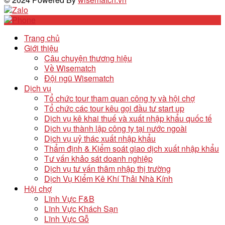
Trang chủ
Giới thiệu
Câu chuyện thương hiệu
Về Wisematch
Đội ngũ Wisematch
Dịch vụ
Tổ chức tour tham quan công ty và hội chợ
Tổ chức các tour kêu gọi đầu tư start up
Dịch vụ kê khai thuế và xuất nhập khẩu quốc tế
Dịch vụ thành lập công ty tại nước ngoài
Dịch vụ uỷ thác xuất nhập khẩu
Thẩm định & Kiểm soát giao dịch xuất nhập khẩu
Tư vấn khảo sát doanh nghiệp
Dịch vụ tư vấn thâm nhập thị trường
Dịch Vụ Kiểm Kê Khí Thải Nhà Kính
Hội chợ
Lĩnh Vực F&B
Lĩnh Vực Khách Sạn
Lĩnh Vực Gỗ