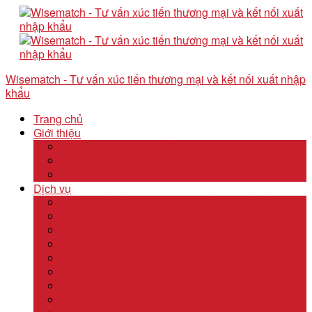
Wisematch - Tư vấn xúc tiến thương mại và kết nối xuất nhập
khẩu
Trang chủ
Giới thiệu
Câu chuyện thương hiệu
Về Wisematch
Đội ngũ Wisematch
Dịch vụ
Tổ chức tour tham quan công ty và hội chợ
Tổ chức các tour kêu gọi đầu tư start up
Dịch vụ kê khai thuế và xuất nhập khẩu quốc tế
Dịch vụ thành lập công ty tại nước ngoài
Dịch vụ uỷ thác xuất nhập khẩu
Thẩm định & Kiểm soát giao dịch xuất nhập khẩu
Tư vấn khảo sát doanh nghiệp
Dịch vụ tư vấn thâm nhập thị trường