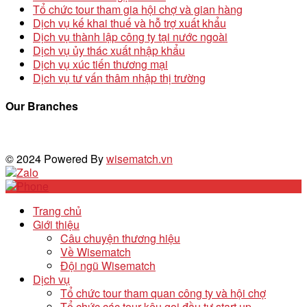
Tổ chức tour tham gia hội chợ và gian hàng
Dịch vụ kế khai thuế và hỗ trợ xuất khẩu
Dịch vụ thành lập công ty tại nước ngoài
Dịch vụ ủy thác xuất nhập khẩu
Dịch vụ xúc tiến thương mại
Dịch vụ tư vấn thâm nhập thị trường
Our Branches
© 2024 Powered By
wisematch.vn
Trang chủ
Giới thiệu
Câu chuyện thương hiệu
Về Wisematch
Đội ngũ Wisematch
Dịch vụ
Tổ chức tour tham quan công ty và hội chợ
Tổ chức các tour kêu gọi đầu tư start up