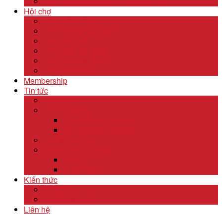
Dịch Vụ Kiểm Kê Khí Thải Nhà Kính
Hội chợ
Lĩnh Vực F&B
Lĩnh Vực Khách Sạn
Lĩnh Vực Gỗ
Lĩnh Vực Dệt May
Lĩnh Vực Da Giày
Lĩnh Vực Khác
Membership
Tin tức
Tin nội bộ
Tin thị trường
Tiêu điểm thị trường
Xu hướng thị trường
Tư vấn dịch vụ
Khám phá đất nước
Dubai
Indonesia
Kiến thức
Khóa học
Xuất nhập khẩu
Liên hệ