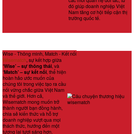
các mối quan hệ đối tác, từ
đó giúp doanh nghiệp Việt
Nam tăng cơ hội tiếp cận thị
trường quốc tế.
Wise - Thông minh, Match - Kết nối
Wisematch
, sự kết hợp giữa
‘Wise’ – sự thông thái
, và
‘Match’ – sự kết nối
, thể hiện
hoàn hảo ước muốn của
chúng tôi trong việc tạo ra cầu
nối vững chắc giữa Việt Nam
và thế giới. Hơn cả,
Wisematch mong muốn trở
thành người bạn đồng hành,
chia sẻ kiến thức và hỗ trợ
doanh nghiệp vượt qua mọi
thách thức, hướng đến một
tương lai tươi sáng hơn.