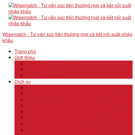
Wisematch - Tư vấn xúc tiến thương mại và kết nối xuất nhập
khẩu
Trang chủ
Giới thiệu
Câu chuyện thương hiệu
Về Wisematch
Đội ngũ Wisematch
Dịch vụ
Tổ chức tour tham quan công ty và hội chợ
Tổ chức các tour kêu gọi đầu tư start up
Dịch vụ kê khai thuế và xuất nhập khẩu quốc tế
Dịch vụ thành lập công ty tại nước ngoài
Dịch vụ uỷ thác xuất nhập khẩu
Thẩm định & Kiểm soát giao dịch xuất nhập khẩu
Tư vấn khảo sát doanh nghiệp
Dịch vụ tư vấn thâm nhập thị trường