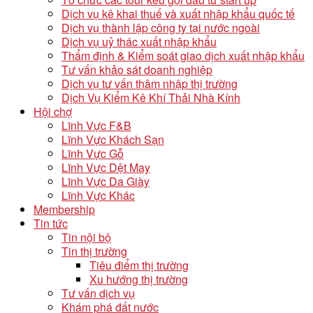
Dịch vụ kê khai thuế và xuất nhập khẩu quốc tế
Dịch vụ thành lập công ty tại nước ngoài
Dịch vụ uỷ thác xuất nhập khẩu
Thẩm định & Kiểm soát giao dịch xuất nhập khẩu
Tư vấn khảo sát doanh nghiệp
Dịch vụ tư vấn thâm nhập thị trường
Dịch Vụ Kiểm Kê Khí Thải Nhà Kính
Hội chợ
Lĩnh Vực F&B
Lĩnh Vực Khách Sạn
Lĩnh Vực Gỗ
Lĩnh Vực Dệt May
Lĩnh Vực Da Giày
Lĩnh Vực Khác
Membership
Tin tức
Tin nội bộ
Tin thị trường
Tiêu điểm thị trường
Xu hướng thị trường
Tư vấn dịch vụ
Khám phá đất nước