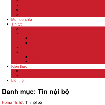
Lĩnh Vực Gỗ
Lĩnh Vực Dệt May
Lĩnh Vực Da Giày
Lĩnh Vực Khác
Membership
Tin tức
Tin nội bộ
Tin thị trường
Tiêu điểm thị trường
Xu hướng thị trường
Tư vấn dịch vụ
Khám phá đất nước
Dubai
Indonesia
Kiến thức
Khóa học
Xuất nhập khẩu
Liên hệ
Danh mục:
Tin nội bộ
Home
Tin tức
Tin nội bộ