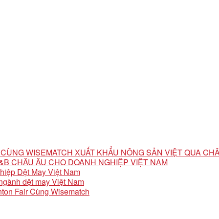
ỘI CÙNG WISEMATCH XUẤT KHẨU NÔNG SẢN VIỆT QUA CH
 F&B CHÂU ÂU CHO DOANH NGHIỆP VIỆT NAM
ghiệp Dệt May Việt Nam
o ngành dệt may Việt Nam
ton Fair Cùng Wisematch