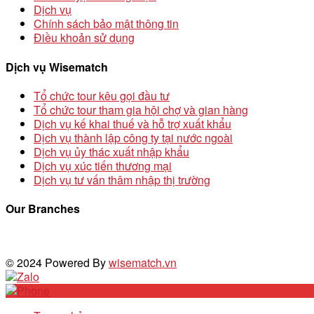
Dịch vụ
Chính sách bảo mật thông tin
Điều khoản sử dụng
Dịch vụ Wisematch
Tổ chức tour kêu gọi đầu tư
Tổ chức tour tham gia hội chợ và gian hàng
Dịch vụ kế khai thuế và hỗ trợ xuất khẩu
Dịch vụ thành lập công ty tại nước ngoài
Dịch vụ ủy thác xuất nhập khẩu
Dịch vụ xúc tiến thương mại
Dịch vụ tư vấn thâm nhập thị trường
Our Branches
© 2024 Powered By
wisematch.vn