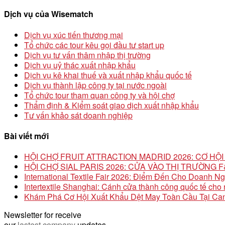
kiếm
cho:
Dịch vụ của Wisematch
Dịch vụ xúc tiến thương mại
Tổ chức các tour kêu gọi đầu tư start up
Dịch vụ tư vấn thâm nhập thị trường
Dịch vụ uỷ thác xuất nhập khẩu
Dịch vụ kê khai thuế và xuất nhập khẩu quốc tế
Dịch vụ thành lập công ty tại nước ngoài
Tổ chức tour tham quan công ty và hội chợ
Thẩm định & Kiểm soát giao dịch xuất nhập khẩu
Tư vấn khảo sát doanh nghiệp
Bài viết mới
HỘI CHỢ FRUIT ATTRACTION MADRID 2026: CƠ H
HỘI CHỢ SIAL PARIS 2026: CỬA VÀO THỊ TRƯỜNG
International Textile Fair 2026: Điểm Đến Cho Doanh N
Intertextile Shanghai: Cánh cửa thành công quốc tế ch
Khám Phá Cơ Hội Xuất Khẩu Dệt May Toàn Cầu Tại Can
Newsletter for receive
our
lastest company
updates