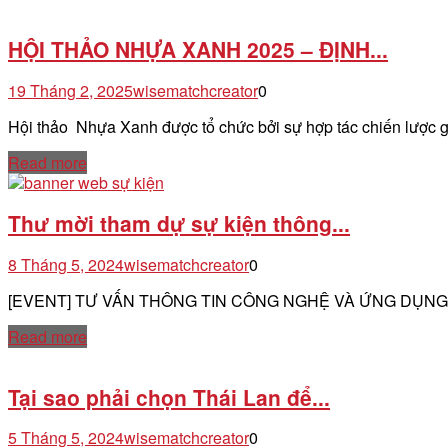
HỘI THẢO NHỰA XANH 2025 – ĐỊNH...
19 Tháng 2, 2025
wisematchcreator
0
Hội thảo Nhựa Xanh được tổ chức bởi sự hợp tác chiến lược 
Read more
Thư mời tham dự sự kiện thông...
8 Tháng 5, 2024
wisematchcreator
0
[EVENT] TƯ VẤN THÔNG TIN CÔNG NGHỆ VÀ ỨNG DỤNG
Read more
Tại sao phải chọn Thái Lan để...
5 Tháng 5, 2024
wisematchcreator
0