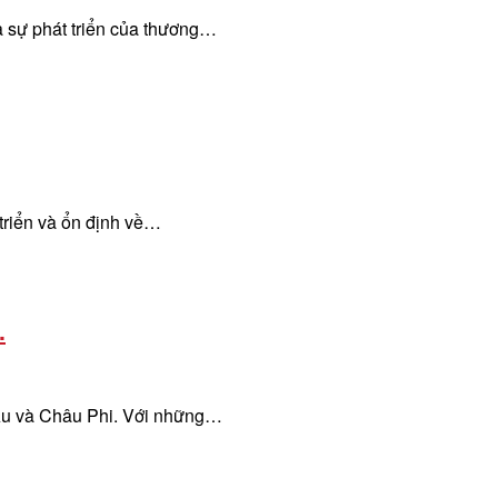
à sự phát triển của thương…
triển và ổn định về…
.
 Âu và Châu Phi. Với những…