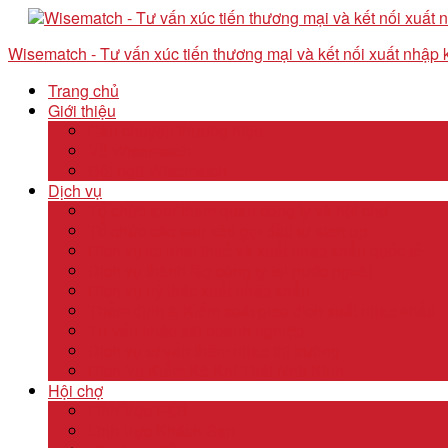
Wisematch - Tư vấn xúc tiến thương mại và kết nối xuất nhập
Trang chủ
Giới thiệu
Câu chuyện thương hiệu
Về Wisematch
Đội ngũ Wisematch
Dịch vụ
Tổ chức tour tham quan công ty và hội chợ
Tổ chức các tour kêu gọi đầu tư start up
Dịch vụ kê khai thuế và xuất nhập khẩu quốc tế
Dịch vụ thành lập công ty tại nước ngoài
Dịch vụ uỷ thác xuất nhập khẩu
Thẩm định & Kiểm soát giao dịch xuất nhập khẩu
Tư vấn khảo sát doanh nghiệp
Dịch vụ tư vấn thâm nhập thị trường
Dịch Vụ Kiểm Kê Khí Thải Nhà Kính
Hội chợ
Lĩnh Vực F&B
Lĩnh Vực Khách Sạn