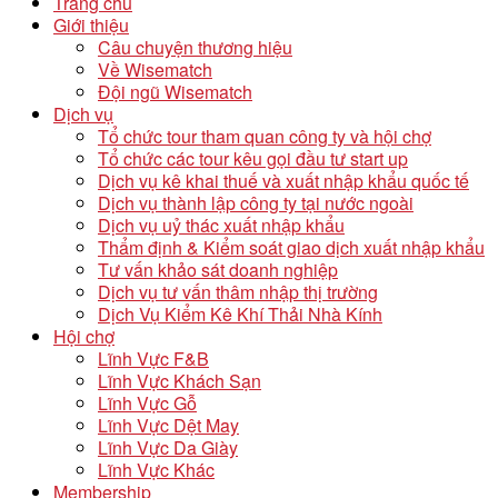
Trang chủ
Giới thiệu
Câu chuyện thương hiệu
Về Wisematch
Đội ngũ Wisematch
Dịch vụ
Tổ chức tour tham quan công ty và hội chợ
Tổ chức các tour kêu gọi đầu tư start up
Dịch vụ kê khai thuế và xuất nhập khẩu quốc tế
Dịch vụ thành lập công ty tại nước ngoài
Dịch vụ uỷ thác xuất nhập khẩu
Thẩm định & Kiểm soát giao dịch xuất nhập khẩu
Tư vấn khảo sát doanh nghiệp
Dịch vụ tư vấn thâm nhập thị trường
Dịch Vụ Kiểm Kê Khí Thải Nhà Kính
Hội chợ
Lĩnh Vực F&B
Lĩnh Vực Khách Sạn
Lĩnh Vực Gỗ
Lĩnh Vực Dệt May
Lĩnh Vực Da Giày
Lĩnh Vực Khác
Membership