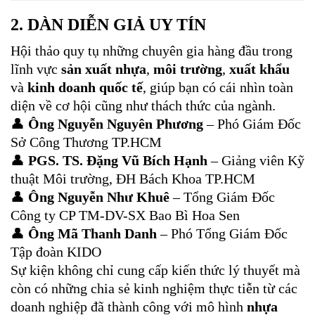
2.
DÀN DIỄN GIẢ UY TÍN
Hội thảo quy tụ những chuyên gia hàng đầu trong
lĩnh vực
sản xuất nhựa
,
môi trường
,
xuất khẩu
và
kinh doanh quốc tế
, giúp bạn có cái nhìn toàn
diện về cơ hội cũng như thách thức của ngành.
👤
Ông Nguyễn Nguyên Phương
– Phó Giám Đốc
Sở Công Thương TP.HCM
👤
PGS. TS. Đặng Vũ Bích Hạnh
– Giảng viên Kỹ
thuật Môi trường, ĐH Bách Khoa TP.HCM
👤
Ông Nguyễn Như Khuê
– Tổng Giám Đốc
Công ty CP TM-DV-SX Bao Bì Hoa Sen
👤
Ông Mã Thanh Danh
– Phó Tổng Giám Đốc
Tập đoàn KIDO
Sự kiện không chỉ cung cấp kiến thức lý thuyết mà
còn có những chia sẻ kinh nghiệm thực tiễn từ các
doanh nghiệp đã thành công với mô hình
nhựa