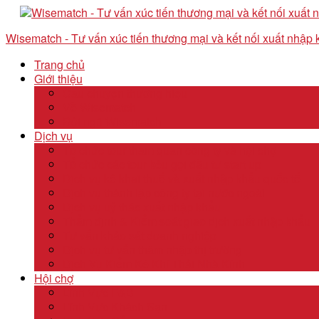
Wisematch - Tư vấn xúc tiến thương mại và kết nối xuất nhập
Trang chủ
Giới thiệu
Câu chuyện thương hiệu
Về Wisematch
Đội ngũ Wisematch
Dịch vụ
Tổ chức tour tham quan công ty và hội chợ
Tổ chức các tour kêu gọi đầu tư start up
Dịch vụ kê khai thuế và xuất nhập khẩu quốc tế
Dịch vụ thành lập công ty tại nước ngoài
Dịch vụ uỷ thác xuất nhập khẩu
Thẩm định & Kiểm soát giao dịch xuất nhập khẩu
Tư vấn khảo sát doanh nghiệp
Dịch vụ tư vấn thâm nhập thị trường
Dịch Vụ Kiểm Kê Khí Thải Nhà Kính
Hội chợ
Lĩnh Vực F&B
Lĩnh Vực Khách Sạn