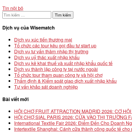
Tin nội bộ
Tìm
kiếm
cho:
Dịch vụ của Wisematch
Dịch vụ xúc tiến thương mại
Tổ chức các tour kêu gọi đầu tư start up
Dịch vụ tư vấn thâm nhập thị trường
Dịch vụ uỷ thác xuất nhập khẩu
Dịch vụ kê khai thuế và xuất nhập khẩu quốc tế
Dịch vụ thành lập công ty tại nước ngoài
Tổ chức tour tham quan công ty và hội chợ
Thẩm định & Kiểm soát giao dịch xuất nhập khẩu
Tư vấn khảo sát doanh nghiệp
Bài viết mới
HỘI CHỢ FRUIT ATTRACTION MADRID 2026: CƠ H
HỘI CHỢ SIAL PARIS 2026: CỬA VÀO THỊ TRƯỜNG
International Textile Fair 2026: Điểm Đến Cho Doanh N
Intertextile Shanghai: Cánh cửa thành công quốc tế ch