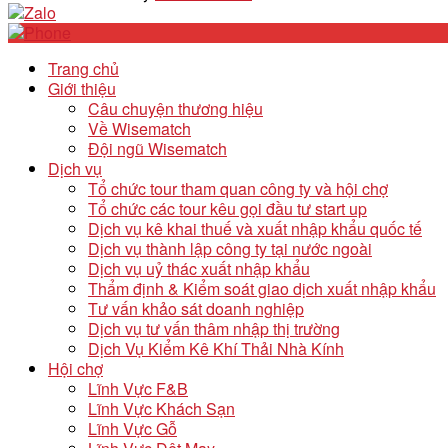
Trang chủ
Giới thiệu
Câu chuyện thương hiệu
Về Wisematch
Đội ngũ Wisematch
Dịch vụ
Tổ chức tour tham quan công ty và hội chợ
Tổ chức các tour kêu gọi đầu tư start up
Dịch vụ kê khai thuế và xuất nhập khẩu quốc tế
Dịch vụ thành lập công ty tại nước ngoài
Dịch vụ uỷ thác xuất nhập khẩu
Thẩm định & Kiểm soát giao dịch xuất nhập khẩu
Tư vấn khảo sát doanh nghiệp
Dịch vụ tư vấn thâm nhập thị trường
Dịch Vụ Kiểm Kê Khí Thải Nhà Kính
Hội chợ
Lĩnh Vực F&B
Lĩnh Vực Khách Sạn
Lĩnh Vực Gỗ