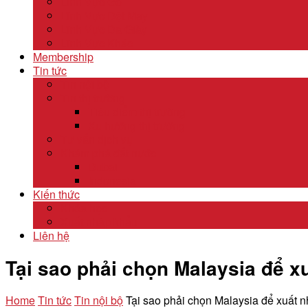
Lĩnh Vực Gỗ
Lĩnh Vực Dệt May
Lĩnh Vực Da Giày
Lĩnh Vực Khác
Membership
Tin tức
Tin nội bộ
Tin thị trường
Tiêu điểm thị trường
Xu hướng thị trường
Tư vấn dịch vụ
Khám phá đất nước
Dubai
Indonesia
Kiến thức
Khóa học
Xuất nhập khẩu
Liên hệ
Tại sao phải chọn Malaysia để x
Home
Tin tức
Tin nội bộ
Tại sao phải chọn Malaysia để xuất 