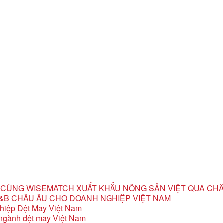
ỘI CÙNG WISEMATCH XUẤT KHẨU NÔNG SẢN VIỆT QUA CH
 F&B CHÂU ÂU CHO DOANH NGHIỆP VIỆT NAM
ghiệp Dệt May Việt Nam
o ngành dệt may Việt Nam