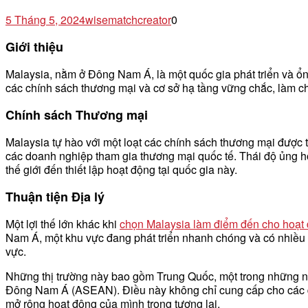
5 Tháng 5, 2024
wisematchcreator
0
Giới thiệu
Malaysia, nằm ở Đông Nam Á, là một quốc gia phát triển và ổn đ
các chính sách thương mại và cơ sở hạ tầng vững chắc, làm c
Chính sách Thương mại
Malaysia tự hào với một loạt các chính sách thương mại được 
các doanh nghiệp tham gia thương mại quốc tế. Thái độ ủng hộ
thế giới đến thiết lập hoạt động tại quốc gia này.
Thuận tiện Địa lý
Một lợi thế lớn khác khi
chọn Malaysia làm điểm đến cho hoạt
Nam Á, một khu vực đang phát triển nhanh chóng và có nhiều cơ h
vực.
Những thị trường này bao gồm Trung Quốc, một trong những nền
Đông Nam Á (ASEAN). Điều này không chỉ cung cấp cho các do
mở rộng hoạt động của mình trong tương lai.