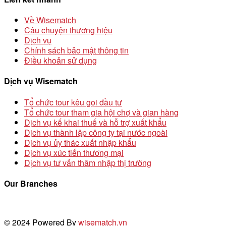
Về Wisematch
Câu chuyện thương hiệu
Dịch vụ
Chính sách bảo mật thông tin
Điều khoản sử dụng
Dịch vụ Wisematch
Tổ chức tour kêu gọi đầu tư
Tổ chức tour tham gia hội chợ và gian hàng
Dịch vụ kế khai thuế và hỗ trợ xuất khẩu
Dịch vụ thành lập công ty tại nước ngoài
Dịch vụ ủy thác xuất nhập khẩu
Dịch vụ xúc tiến thương mại
Dịch vụ tư vấn thâm nhập thị trường
Our Branches
© 2024 Powered By
wisematch.vn