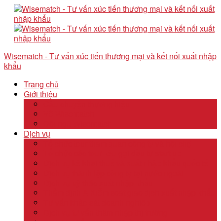
Wisematch - Tư vấn xúc tiến thương mại và kết nối xuất nhập
khẩu
Trang chủ
Giới thiệu
Câu chuyện thương hiệu
Về Wisematch
Đội ngũ Wisematch
Dịch vụ
Tổ chức tour tham quan công ty và hội chợ
Tổ chức các tour kêu gọi đầu tư start up
Dịch vụ kê khai thuế và xuất nhập khẩu quốc tế
Dịch vụ thành lập công ty tại nước ngoài
Dịch vụ uỷ thác xuất nhập khẩu
Thẩm định & Kiểm soát giao dịch xuất nhập khẩu
Tư vấn khảo sát doanh nghiệp
Dịch vụ tư vấn thâm nhập thị trường