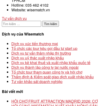
TPHCM
Hotline: 035 462 4102
Website: wisematch.vn
Tư vấn dịch vụ
Tìm
kiếm
cho:
Dịch vụ của Wisematch
Dịch vụ xúc tiến thương mại
Tổ chức các tour kêu gọi đầu tư start up
Dịch vụ tư vấn thâm nhập thị trường
Dịch vụ uỷ thác xuất nhập khẩu
Dịch vụ kê khai thuế và xuất nhập khẩu quốc tế
Dịch vụ thành lập công ty tại nước ngoài
Tổ chức tour tham quan công ty và hội chợ
Thẩm định & Kiểm soát giao dịch xuất nhập khẩu
Tư vấn khảo sát doanh nghiệp
Bài viết mới
HỘI CHỢ FRUIT ATTRACTION MADRID 2026: CƠ
HỘI CÙNG WISEMATCH XUẤT KHẨU NÔNG SẢN