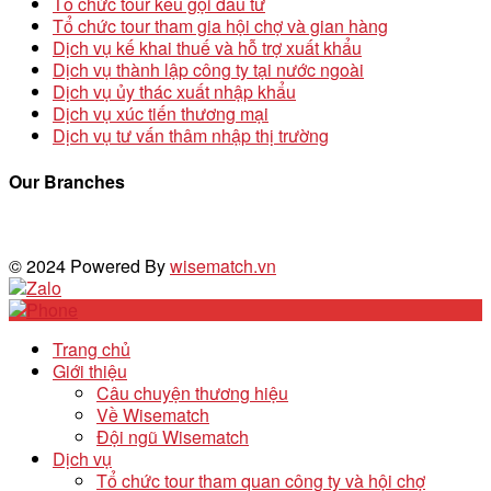
Tổ chức tour kêu gọi đầu tư
Tổ chức tour tham gia hội chợ và gian hàng
Dịch vụ kế khai thuế và hỗ trợ xuất khẩu
Dịch vụ thành lập công ty tại nước ngoài
Dịch vụ ủy thác xuất nhập khẩu
Dịch vụ xúc tiến thương mại
Dịch vụ tư vấn thâm nhập thị trường
Our Branches
© 2024 Powered By
wisematch.vn
Trang chủ
Giới thiệu
Câu chuyện thương hiệu
Về Wisematch
Đội ngũ Wisematch
Dịch vụ
Tổ chức tour tham quan công ty và hội chợ