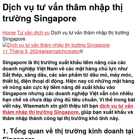
Dịch vụ tư vấn thâm nhập thị
trường Singapore
Home
Tư vấn dịch vụ
Dịch vụ tư vấn thâm nhập thị trường
Singapore
11 Tháng 5, 2024
wisematchcreator
0
Singapore là thị trường xuất khẩu tiềm năng của các
doanh nghiệp Việt Nam về các mặt hàng chủ lực như
Sắt thép, xăng dầu, các sản phẩm từ dầu mỏ, máy móc,
thiết bị, điện thoại di động. Hiện nay có những mặt hàng
về nông sản cực kỳ tiềm năng để xuất khẩu vào
Singapore nhưng các doanh nghiệp Việt vẫn còn nhiều
hạn chế và chưa đáp ứng đủ tiêu chuẩn. Vì thế trong bài
viết này, Wisematch xin giới thiệu tới bạn
dịch vụ tư vấn
thâm nhập thị trường Singapore
, giúp bạn xuất khẩu và
thâm nhập thành công tại thị trường khó tính này.
1. Tổng quan về thị trường kinh doanh tại