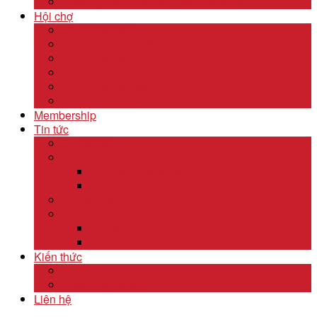
Dịch Vụ Kiểm Kê Khí Thải Nhà Kính
Hội chợ
Lĩnh Vực F&B
Lĩnh Vực Khách Sạn
Lĩnh Vực Gỗ
Lĩnh Vực Dệt May
Lĩnh Vực Da Giày
Lĩnh Vực Khác
Membership
Tin tức
Tin nội bộ
Tin thị trường
Tiêu điểm thị trường
Xu hướng thị trường
Tư vấn dịch vụ
Khám phá đất nước
Dubai
Indonesia
Kiến thức
Khóa học
Xuất nhập khẩu
Liên hệ