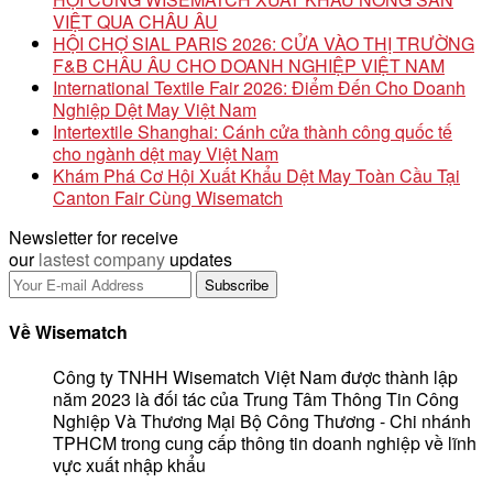
VIỆT QUA CHÂU ÂU
HỘI CHỢ SIAL PARIS 2026: CỬA VÀO THỊ TRƯỜNG
F&B CHÂU ÂU CHO DOANH NGHIỆP VIỆT NAM
International Textile Fair 2026: Điểm Đến Cho Doanh
Nghiệp Dệt May Việt Nam
Intertextile Shanghai: Cánh cửa thành công quốc tế
cho ngành dệt may Việt Nam
Khám Phá Cơ Hội Xuất Khẩu Dệt May Toàn Cầu Tại
Canton Fair Cùng Wisematch
Newsletter for receive
our
lastest company
updates
Về Wisematch
Công ty TNHH Wisematch Việt Nam được thành lập
năm 2023 là đối tác của Trung Tâm Thông Tin Công
Nghiệp Và Thương Mại Bộ Công Thương - Chi nhánh
TPHCM trong cung cấp thông tin doanh nghiệp về lĩnh
vực xuất nhập khẩu