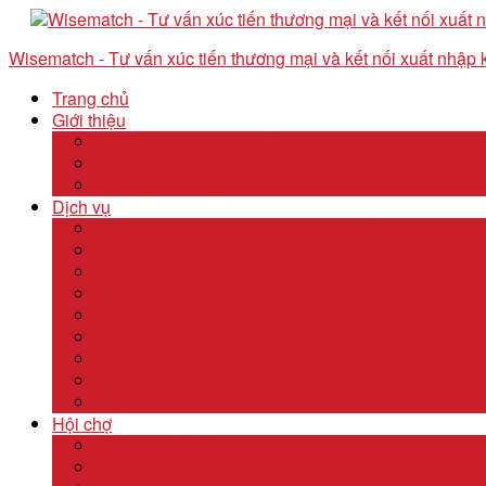
Wisematch - Tư vấn xúc tiến thương mại và kết nối xuất nhập
Trang chủ
Giới thiệu
Câu chuyện thương hiệu
Về Wisematch
Đội ngũ Wisematch
Dịch vụ
Tổ chức tour tham quan công ty và hội chợ
Tổ chức các tour kêu gọi đầu tư start up
Dịch vụ kê khai thuế và xuất nhập khẩu quốc tế
Dịch vụ thành lập công ty tại nước ngoài
Dịch vụ uỷ thác xuất nhập khẩu
Thẩm định & Kiểm soát giao dịch xuất nhập khẩu
Tư vấn khảo sát doanh nghiệp
Dịch vụ tư vấn thâm nhập thị trường
Dịch Vụ Kiểm Kê Khí Thải Nhà Kính
Hội chợ
Lĩnh Vực F&B
Lĩnh Vực Khách Sạn