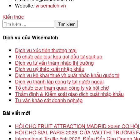
Website:
wisematch.vn
Kiến thức
Tìm
kiếm
cho:
Dịch vụ của Wisematch
Dịch vụ xúc tiến thương mại
Tổ chức các tour kêu gọi đầu tư start up
Dịch vụ tư vấn thâm nhập thị trường
Dịch vụ uỷ thác xuất nhập khẩu
Dịch vụ kê khai thuế và xuất nhập khẩu quốc tế
Dịch vụ thành lập công ty tại nước ngoài
Tổ chức tour tham quan công ty và hội chợ
Thẩm định & Kiểm soát giao dịch xuất nhập khẩu
Tư vấn khảo sát doanh nghiệp
Bài viết mới
HỘI CHỢ FRUIT ATTRACTION MADRID 2026: CƠ H
HỘI CHỢ SIAL PARIS 2026: CỬA VÀO THỊ TRƯỜNG
International Textile Fair 2026: Điểm Đến Cho Doanh N