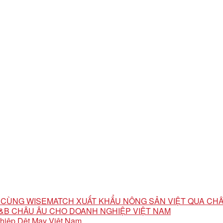
ỘI CÙNG WISEMATCH XUẤT KHẨU NÔNG SẢN VIỆT QUA CH
 F&B CHÂU ÂU CHO DOANH NGHIỆP VIỆT NAM
ghiệp Dệt May Việt Nam