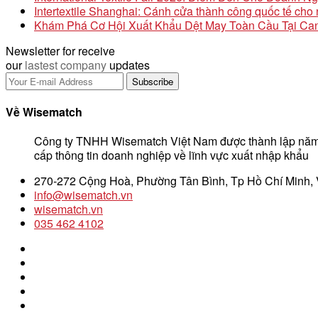
Intertextile Shanghai: Cánh cửa thành công quốc tế ch
Khám Phá Cơ Hội Xuất Khẩu Dệt May Toàn Cầu Tại Can
Newsletter for receive
our
lastest company
updates
Về Wisematch
Công ty TNHH Wisematch Việt Nam được thành lập năm
cấp thông tin doanh nghiệp về lĩnh vực xuất nhập khẩu
270-272 Cộng Hoà, Phường Tân Bình, Tp Hồ Chí Minh,
info@wisematch.vn
wisematch.vn
035 462 4102