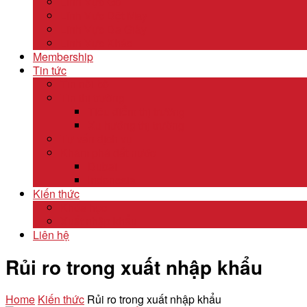
Lĩnh Vực Gỗ
Lĩnh Vực Dệt May
Lĩnh Vực Da Giày
Lĩnh Vực Khác
Membership
Tin tức
Tin nội bộ
Tin thị trường
Tiêu điểm thị trường
Xu hướng thị trường
Tư vấn dịch vụ
Khám phá đất nước
Dubai
Indonesia
Kiến thức
Khóa học
Xuất nhập khẩu
Liên hệ
Rủi ro trong xuất nhập khẩu
Home
Kiến thức
Rủi ro trong xuất nhập khẩu