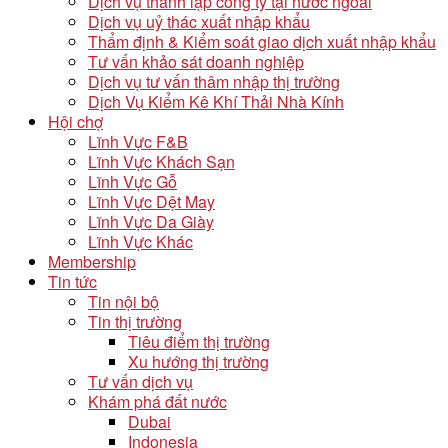
Dịch vụ thành lập công ty tại nước ngoài
Dịch vụ uỷ thác xuất nhập khẩu
Thẩm định & Kiểm soát giao dịch xuất nhập khẩu
Tư vấn khảo sát doanh nghiệp
Dịch vụ tư vấn thâm nhập thị trường
Dịch Vụ Kiểm Kê Khí Thải Nhà Kính
Hội chợ
Lĩnh Vực F&B
Lĩnh Vực Khách Sạn
Lĩnh Vực Gỗ
Lĩnh Vực Dệt May
Lĩnh Vực Da Giày
Lĩnh Vực Khác
Membership
Tin tức
Tin nội bộ
Tin thị trường
Tiêu điểm thị trường
Xu hướng thị trường
Tư vấn dịch vụ
Khám phá đất nước
Dubai
Indonesia