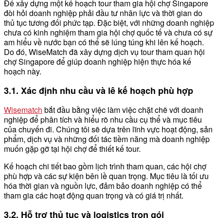
Để xây dựng một kế hoạch tour tham gia hội chợ Singapore
đòi hỏi doanh nghiệp phải đầu tư nhân lực và thời gian do
thủ tục tương đối phức tạp. Đặc biệt, với những doanh nghiệp
chưa có kinh nghiệm tham gia hội chợ quốc tế và chưa có sự
am hiểu về nước bạn có thể sẽ lúng túng khi lên kế hoạch.
Do đó, WiseMatch đã xây dựng dịch vụ tour tham quan hội
chợ Singapore để giúp doanh nghiệp hiện thực hóa kế
hoạch này.
3.1. Xác định nhu cầu và lê kế hoạch phù hợp
Wisematch
bắt đầu bằng việc làm việc chặt chẽ với doanh
nghiệp để phân tích và hiểu rõ nhu cầu cụ thể và mục tiêu
của chuyến đi. Chúng tôi sẽ dựa trên lĩnh vực hoạt động, sản
phẩm, dịch vụ và những đối tác tiềm năng mà doanh nghiệp
muốn gặp gỡ tại hội chợ để thiết kế tour.
Kế hoạch chi tiết bao gồm lịch trình tham quan, các hội chợ
phù hợp và các sự kiện bên lề quan trọng. Mục tiêu là tối ưu
hóa thời gian và nguồn lực, đảm bảo doanh nghiệp có thể
tham gia các hoạt động quan trọng và có giá trị nhất.
3.2. Hỗ trợ thủ tục và logistics trọn gói