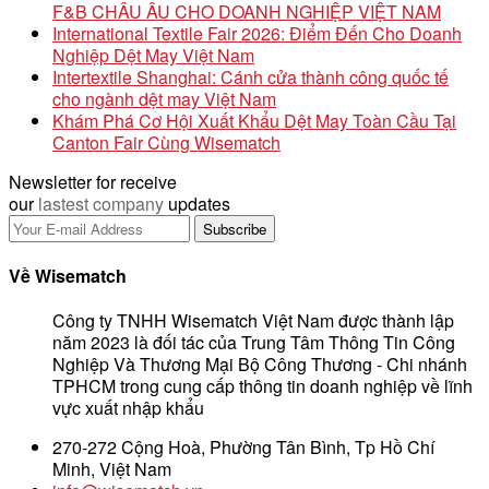
F&B CHÂU ÂU CHO DOANH NGHIỆP VIỆT NAM
International Textile Fair 2026: Điểm Đến Cho Doanh
Nghiệp Dệt May Việt Nam
Intertextile Shanghai: Cánh cửa thành công quốc tế
cho ngành dệt may Việt Nam
Khám Phá Cơ Hội Xuất Khẩu Dệt May Toàn Cầu Tại
Canton Fair Cùng Wisematch
Newsletter for receive
our
lastest company
updates
Về Wisematch
Công ty TNHH Wisematch Việt Nam được thành lập
năm 2023 là đối tác của Trung Tâm Thông Tin Công
Nghiệp Và Thương Mại Bộ Công Thương - Chi nhánh
TPHCM trong cung cấp thông tin doanh nghiệp về lĩnh
vực xuất nhập khẩu
270-272 Cộng Hoà, Phường Tân Bình, Tp Hồ Chí
Minh, Việt Nam