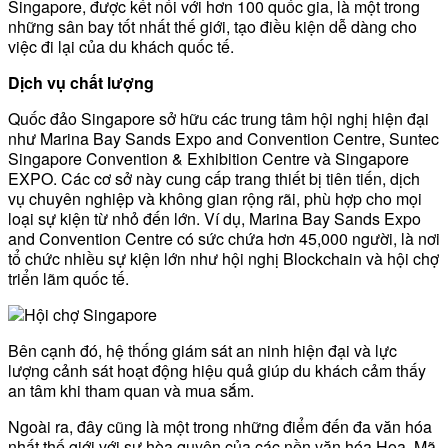
Singapore, được kết nối với hơn 100 quốc gia, là một trong
những sân bay tốt nhất thế giới, tạo điều kiện dễ dàng cho
việc đi lại của du khách quốc tế.
Dịch vụ chất lượng
Quốc đảo Singapore sở hữu các trung tâm hội nghị hiện đại
như Marina Bay Sands Expo and Convention Centre, Suntec
Singapore Convention & Exhibition Centre và Singapore
EXPO. Các cơ sở này cung cấp trang thiết bị tiên tiến, dịch
vụ chuyên nghiệp và không gian rộng rãi, phù hợp cho mọi
loại sự kiện từ nhỏ đến lớn. Ví dụ, Marina Bay Sands Expo
and Convention Centre có sức chứa hơn 45,000 người, là nơi
tổ chức nhiều sự kiện lớn như hội nghị Blockchain và hội chợ
triển lãm quốc tế.
Bên cạnh đó, hệ thống giám sát an ninh hiện đại và lực
lượng cảnh sát hoạt động hiệu quả giúp du khách cảm thấy
an tâm khi tham quan và mua sắm.
Ngoài ra, đây cũng là một trong những điểm đến đa văn hóa
nhất thế giới với sự hòa quyện của các nền văn hóa Hoa, Mã