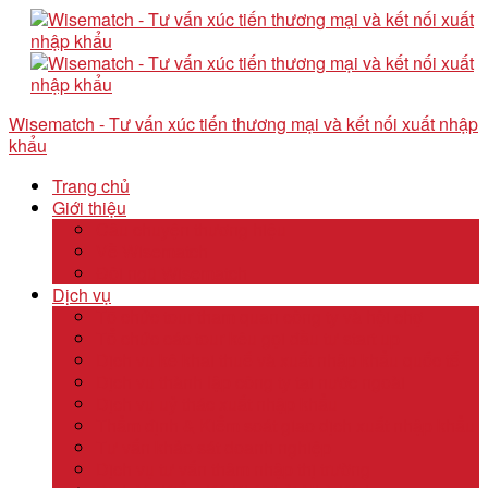
Wisematch - Tư vấn xúc tiến thương mại và kết nối xuất nhập
khẩu
Trang chủ
Giới thiệu
Câu chuyện thương hiệu
Về Wisematch
Đội ngũ Wisematch
Dịch vụ
Tổ chức tour tham quan công ty và hội chợ
Tổ chức các tour kêu gọi đầu tư start up
Dịch vụ kê khai thuế và xuất nhập khẩu quốc tế
Dịch vụ thành lập công ty tại nước ngoài
Dịch vụ uỷ thác xuất nhập khẩu
Thẩm định & Kiểm soát giao dịch xuất nhập khẩu
Tư vấn khảo sát doanh nghiệp
Dịch vụ tư vấn thâm nhập thị trường