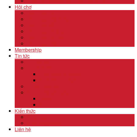
Dịch Vụ Kiểm Kê Khí Thải Nhà Kính
Hội chợ
Lĩnh Vực F&B
Lĩnh Vực Khách Sạn
Lĩnh Vực Gỗ
Lĩnh Vực Dệt May
Lĩnh Vực Da Giày
Lĩnh Vực Khác
Membership
Tin tức
Tin nội bộ
Tin thị trường
Tiêu điểm thị trường
Xu hướng thị trường
Tư vấn dịch vụ
Khám phá đất nước
Dubai
Indonesia
Kiến thức
Khóa học
Xuất nhập khẩu
Liên hệ