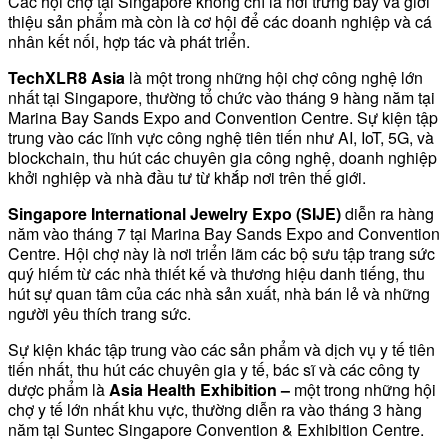
Các hội chợ tại Singapore không chỉ là nơi trưng bày và giới
thiệu sản phẩm mà còn là cơ hội để các doanh nghiệp và cá
nhân kết nối, hợp tác và phát triển.
TechXLR8 Asia
là một trong những hội chợ công nghệ lớn
nhất tại Singapore, thường tổ chức vào tháng 9 hàng năm tại
Marina Bay Sands Expo and Convention Centre. Sự kiện tập
trung vào các lĩnh vực công nghệ tiên tiến như AI, IoT, 5G, và
blockchain, thu hút các chuyên gia công nghệ, doanh nghiệp
khởi nghiệp và nhà đầu tư từ khắp nơi trên thế giới.
Singapore International Jewelry Expo (SIJE)
diễn ra hàng
năm vào tháng 7 tại Marina Bay Sands Expo and Convention
Centre. Hội chợ này là nơi triển lãm các bộ sưu tập trang sức
quý hiếm từ các nhà thiết kế và thương hiệu danh tiếng, thu
hút sự quan tâm của các nhà sản xuất, nhà bán lẻ và những
người yêu thích trang sức.
Sự kiện khác tập trung vào các sản phẩm và dịch vụ y tế tiên
tiến nhất, thu hút các chuyên gia y tế, bác sĩ và các công ty
dược phẩm là
Asia Health Exhibition –
một trong những hội
chợ y tế lớn nhất khu vực, thường diễn ra vào tháng 3 hàng
năm tại Suntec Singapore Convention & Exhibition Centre.