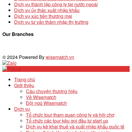
Dịch vụ thành lập công ty tại nước ngoài
Dịch vụ ủy thác xuất nhập khẩu
Dịch vụ xúc tiến thương mại
Dịch vụ tư vấn thâm nhập thị trường
Our Branches
© 2024 Powered By
wisematch.vn
Trang chủ
Giới thiệu
Câu chuyện thương hiệu
Về Wisematch
Đội ngũ Wisematch
Dịch vụ
Tổ chức tour tham quan công ty và hội chợ
Tổ chức các tour kêu gọi đầu tư start up
Dịch vụ kê khai thuế và xuất nhập khẩu quốc tế