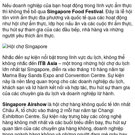
Nếu doanh nghiệp của bạn hoạt động trong lĩnh vực ẩm thực
thì không thể bỏ qua
Singapore Food Festival
. Đây là lễ hội
tôn vinh ẩm thực địa phương và quốc tế qua các hoạt động
như hội chợ ẩm thực, lớp học nấu ăn và các cuộc thi ẩm thực,
thu hút sự tham gia của các đầu bếp, nhà hàng và những
người yêu thích ẩm thực.
Nhắc đến sự kiện nổi bật trong lĩnh vực du lịch, không thể
không nhắc đến
ITB Asia
– một trong những hội chợ du lịch
lớn nhất tại Singapore, diễn ra vào tháng 10 hàng năm tại
Marina Bay Sands Expo and Convention Centre. Sự kiện
này là nền tảng quan trọng cho các doanh nghiệp du lịch,
khách sạn và lữ hành kết nối và hợp tác, thu hút sự tham gia
của các chuyên gia du lịch và doanh nghiệp lữ hành.
Singapore Airshow
là hội chợ hàng không quốc tế lớn nhất
Châu Á, tổ chức vào tháng 2 mỗi hai năm tại Changi
Exhibition Centre. Sự kiện này trưng bày các công nghệ
hàng không mới nhất và các buổi biểu diễn bay, thu hút sự
quan tâm của các chuyên gia hàng không, doanh nghiệp
trong ngành hàng không và những người đam mê máy bay.