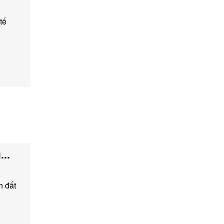
tế
..
h đất