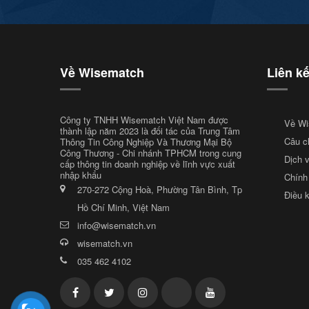
Về Wisematch
Liên k
Công ty TNHH Wisematch Việt Nam được
Về Wi
thành lập năm 2023 là đối tác của Trung Tâm
Câu c
Thông Tin Công Nghiệp Và Thương Mại Bộ
Công Thương - Chi nhánh TPHCM trong cung
Dịch 
cấp thông tin doanh nghiệp về lĩnh vực xuất
nhập khẩu
Chính
270-272 Cộng Hoà, Phường Tân Bình, Tp
Điều 
Hồ Chí Minh, Việt Nam
info@wisematch.vn
wisematch.vn
035 462 4102