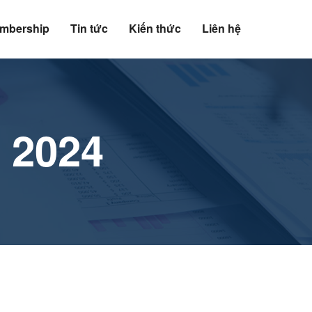
mbership
Tin tức
Kiến thức
Liên hệ
 2024