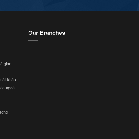
Our Branches
và gian
xuất khẩu
ước ngoài
rường