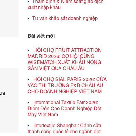
Thẩm định & Kiểm soát giao dịch
xuất nhập khẩu
Tư vấn khảo sát doanh nghiệp
Bài viết mới
HỘI CHỢ FRUIT ATTRACTION
MADRID 2026: CƠ HỘI CÙNG
WISEMATCH XUẤT KHẨU NÔNG
SẢN VIỆT QUA CHÂU ÂU
HỘI CHỢ SIAL PARIS 2026: CỬA
VÀO THỊ TRƯỜNG F&B CHÂU ÂU
CHO DOANH NGHIỆP VIỆT NAM
khi
International Textile Fair 2026:
Điểm Đến Cho Doanh Nghiệp Dệt
May Việt Nam
Intertextile Shanghai: Cánh cửa
thành công quốc tế cho ngành dệt