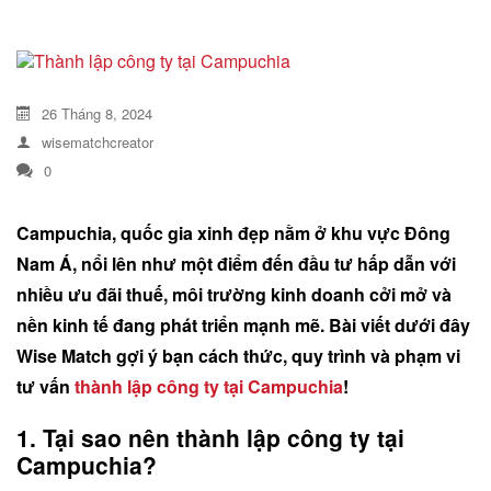
DỊCH VỤ KIỂM KÊ KHÍ THẢI NHÀ
KÍNH
26 Tháng 8, 2024
wisematchcreator
0
Campuchia, quốc gia xinh đẹp nằm ở khu vực Đông
Nam Á, nổi lên như một điểm đến đầu tư hấp dẫn với
nhiều ưu đãi thuế, môi trường kinh doanh cởi mở và
nền kinh tế đang phát triển mạnh mẽ. Bài viết dưới đây
Wise Match gợi ý bạn cách thức, quy trình và phạm vi
tư vấn
thành lập công ty tại Campuchia
!
1. Tại sao nên thành lập công ty tại
Campuchia?