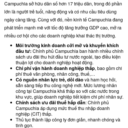
Campuchia sở hữu dân số hơn 17 triệu dân, trong đó phần
lớn là người trẻ tuổi, năng động và có nhu cầu tiêu dùng
ngày càng tăng. Cùng với đó, nền kinh tế Campuchia đang
phát triển mạnh mẽ với tốc độ tăng trưởng GDP cao, mở ra
nhiều cơ hội cho các doanh nghiệp khai thác thị trường.
Môi trường kinh doanh cởi mở và khuyến khích
đầu tư:
Chính phủ Campuchia ban hành nhiều chính
sách ưu đãi thu hút đầu tư nước ngoài, tạo điều kiện
thuận lợi cho doanh nghiệp hoạt động.
Chi phí vận hành doanh nghiệp thấp
, bao gồm chi
phí thuê văn phòng, nhân công, thuế,…
Có nguồn nhân lực trẻ, dồi dào
và ham học hỏi,
sẵn sàng tiếp thu công nghệ mới. Mức lương nhân
công tại Campuchia khá thấp so với các nước trong
khu vực, giúp doanh nghiệp tiết kiệm chi phí nhân sự.
Chính sách ưu đãi thuế hấp dẫn
: Chính phủ
Campuchia áp dụng mức thuế thu nhập doanh
nghiệp (CIT) thấp.
Thủ tục thành lập công ty đơn giản, nhanh chóng và
tinh gọn.