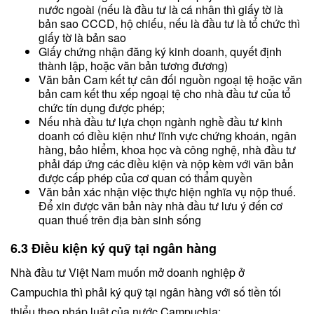
nước ngoài (nếu là đầu tư là cá nhân thì giấy tờ là
bản sao CCCD, hộ chiếu, nếu là đầu tư là tổ chức thì
giấy tờ là bản sao
Giấy chứng nhận đăng ký kinh doanh, quyết định
thành lập, hoặc văn bản tương đương)
Văn bản Cam kết tự cân đối nguồn ngoại tệ hoặc văn
bản cam kết thu xếp ngoại tệ cho nhà đầu tư của tổ
chức tín dụng được phép;
Nếu nhà đầu tư lựa chọn ngành nghề đầu tư kinh
doanh có điều kiện như lĩnh vực chứng khoán, ngân
hàng, bảo hiểm, khoa học và công nghệ, nhà đầu tư
phải đáp ứng các điều kiện và nộp kèm với văn bản
được cấp phép của cơ quan có thẩm quyền
Văn bản xác nhận việc thực hiện nghĩa vụ nộp thuế.
Để xin được văn bản này nhà đầu tư lưu ý đến cơ
quan thuế trên địa bàn sinh sống
6.3 Điều kiện ký quỹ tại ngân hàng
Nhà đầu tư Việt Nam muốn mở doanh nghiệp ở
Campuchia thì phải ký quỹ tại ngân hàng với số tiền tối
thiểu theo pháp luật của nước Campuchia: