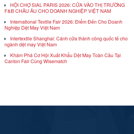
HỘI CHỢ SIAL PARIS 2026: CỬA VÀO THỊ TRƯỜNG
F&B CHÂU ÂU CHO DOANH NGHIỆP VIỆT NAM
International Textile Fair 2026: Điểm Đến Cho Doanh
Nghiệp Dệt May Việt Nam
Intertextile Shanghai: Cánh cửa thành công quốc tế cho
ngành dệt may Việt Nam
Khám Phá Cơ Hội Xuất Khẩu Dệt May Toàn Cầu Tại
Canton Fair Cùng Wisematch