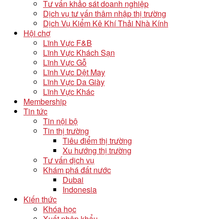
Tư vấn khảo sát doanh nghiệp
Dịch vụ tư vấn thâm nhập thị trường
Dịch Vụ Kiểm Kê Khí Thải Nhà Kính
Hội chợ
Lĩnh Vực F&B
Lĩnh Vực Khách Sạn
Lĩnh Vực Gỗ
Lĩnh Vực Dệt May
Lĩnh Vực Da Giày
Lĩnh Vực Khác
Membership
Tin tức
Tin nội bộ
Tin thị trường
Tiêu điểm thị trường
Xu hướng thị trường
Tư vấn dịch vụ
Khám phá đất nước
Dubai
Indonesia
Kiến thức
Khóa học
Xuất nhập khẩu