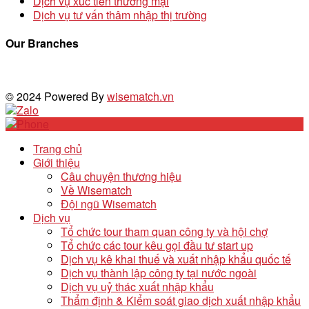
Dịch vụ xúc tiến thương mại
Dịch vụ tư vấn thâm nhập thị trường
Our Branches
© 2024 Powered By
wisematch.vn
Trang chủ
Giới thiệu
Câu chuyện thương hiệu
Về Wisematch
Đội ngũ Wisematch
Dịch vụ
Tổ chức tour tham quan công ty và hội chợ
Tổ chức các tour kêu gọi đầu tư start up
Dịch vụ kê khai thuế và xuất nhập khẩu quốc tế
Dịch vụ thành lập công ty tại nước ngoài
Dịch vụ uỷ thác xuất nhập khẩu
Thẩm định & Kiểm soát giao dịch xuất nhập khẩu