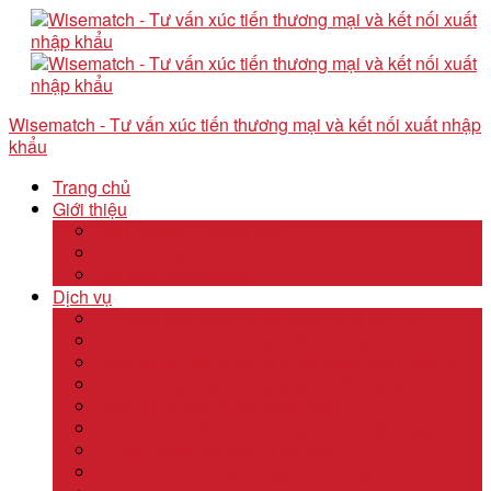
Wisematch - Tư vấn xúc tiến thương mại và kết nối xuất nhập
khẩu
Trang chủ
Giới thiệu
Câu chuyện thương hiệu
Về Wisematch
Đội ngũ Wisematch
Dịch vụ
Tổ chức tour tham quan công ty và hội chợ
Tổ chức các tour kêu gọi đầu tư start up
Dịch vụ kê khai thuế và xuất nhập khẩu quốc tế
Dịch vụ thành lập công ty tại nước ngoài
Dịch vụ uỷ thác xuất nhập khẩu
Thẩm định & Kiểm soát giao dịch xuất nhập khẩu
Tư vấn khảo sát doanh nghiệp
Dịch vụ tư vấn thâm nhập thị trường