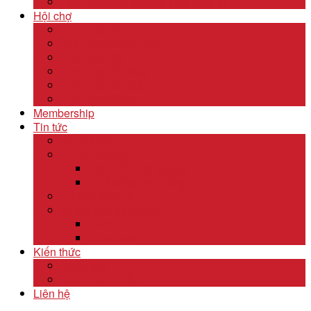
Dịch Vụ Kiểm Kê Khí Thải Nhà Kính
Hội chợ
Lĩnh Vực F&B
Lĩnh Vực Khách Sạn
Lĩnh Vực Gỗ
Lĩnh Vực Dệt May
Lĩnh Vực Da Giày
Lĩnh Vực Khác
Membership
Tin tức
Tin nội bộ
Tin thị trường
Tiêu điểm thị trường
Xu hướng thị trường
Tư vấn dịch vụ
Khám phá đất nước
Dubai
Indonesia
Kiến thức
Khóa học
Xuất nhập khẩu
Liên hệ