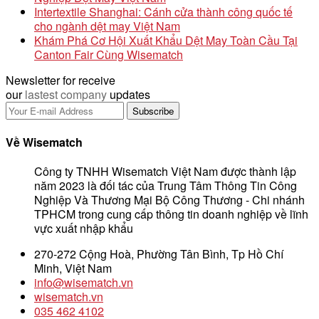
Intertextile Shanghai: Cánh cửa thành công quốc tế
cho ngành dệt may Việt Nam
Khám Phá Cơ Hội Xuất Khẩu Dệt May Toàn Cầu Tại
Canton Fair Cùng Wisematch
Newsletter for receive
our
lastest company
updates
Về Wisematch
Công ty TNHH Wisematch Việt Nam được thành lập
năm 2023 là đối tác của Trung Tâm Thông Tin Công
Nghiệp Và Thương Mại Bộ Công Thương - Chi nhánh
TPHCM trong cung cấp thông tin doanh nghiệp về lĩnh
vực xuất nhập khẩu
270-272 Cộng Hoà, Phường Tân Bình, Tp Hồ Chí
Minh, Việt Nam
info@wisematch.vn
wisematch.vn
035 462 4102