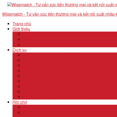
Wisematch - Tư vấn xúc tiến thương mại và kết nối xuất nhập
Trang chủ
Giới thiệu
Câu chuyện thương hiệu
Về Wisematch
Đội ngũ Wisematch
Dịch vụ
Tổ chức tour tham quan công ty và hội chợ
Tổ chức các tour kêu gọi đầu tư start up
Dịch vụ kê khai thuế và xuất nhập khẩu quốc tế
Dịch vụ thành lập công ty tại nước ngoài
Dịch vụ uỷ thác xuất nhập khẩu
Thẩm định & Kiểm soát giao dịch xuất nhập khẩu
Tư vấn khảo sát doanh nghiệp
Dịch vụ tư vấn thâm nhập thị trường
Dịch Vụ Kiểm Kê Khí Thải Nhà Kính
Hội chợ
Lĩnh Vực F&B
Lĩnh Vực Khách Sạn