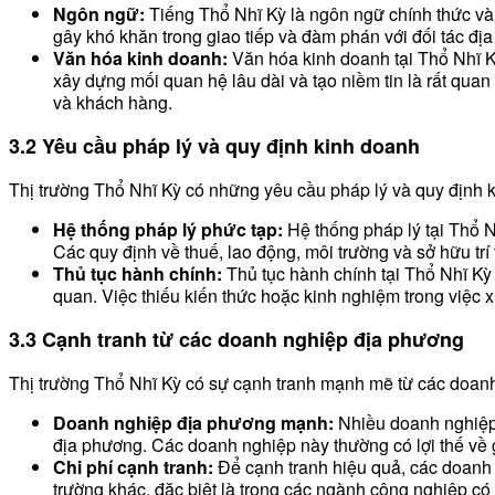
Ngôn ngữ:
Tiếng Thổ Nhĩ Kỳ là ngôn ngữ chính thức và 
gây khó khăn trong giao tiếp và đàm phán với đối tác đị
Văn hóa kinh doanh:
Văn hóa kinh doanh tại Thổ Nhĩ Kỳ
xây dựng mối quan hệ lâu dài và tạo niềm tin là rất quan
và khách hàng.
3.2 Yêu cầu pháp lý và quy định kinh doanh
Thị trường Thổ Nhĩ Kỳ có những yêu cầu pháp lý và quy định 
Hệ thống pháp lý phức tạp:
Hệ thống pháp lý tại Thổ N
Các quy định về thuế, lao động, môi trường và sở hữu trí 
Thủ tục hành chính:
Thủ tục hành chính tại Thổ Nhĩ Kỳ c
quan. Việc thiếu kiến thức hoặc kinh nghiệm trong việc x
3.3 Cạnh tranh từ các doanh nghiệp địa phương
Thị trường Thổ Nhĩ Kỳ có sự cạnh tranh mạnh mẽ từ các doanh
Doanh nghiệp địa phương mạnh:
Nhiều doanh nghiệp T
địa phương. Các doanh nghiệp này thường có lợi thế về g
Chi phí cạnh tranh:
Để cạnh tranh hiệu quả, các doanh n
trường khác, đặc biệt là trong các ngành công nghiệp có