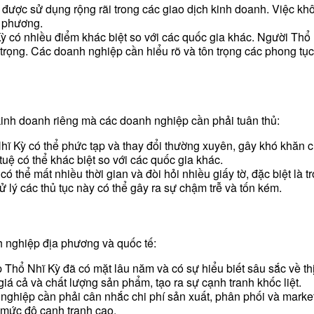
được sử dụng rộng rãi trong các giao dịch kinh doanh. Việc kh
a phương.
 có nhiều điểm khác biệt so với các quốc gia khác. Người Thổ N
 trọng. Các doanh nghiệp cần hiểu rõ và tôn trọng các phong tục
kinh doanh riêng mà các doanh nghiệp cần phải tuân thủ:
hĩ Kỳ có thể phức tạp và thay đổi thường xuyên, gây khó khăn c
tuệ có thể khác biệt so với các quốc gia khác.
ó thể mất nhiều thời gian và đòi hỏi nhiều giấy tờ, đặc biệt là
ử lý các thủ tục này có thể gây ra sự chậm trễ và tốn kém.
 nghiệp địa phương và quốc tế:
hổ Nhĩ Kỳ đã có mặt lâu năm và có sự hiểu biết sâu sắc về thị 
iá cả và chất lượng sản phẩm, tạo ra sự cạnh tranh khốc liệt.
ghiệp cần phải cân nhắc chi phí sản xuất, phân phối và marketin
 mức độ cạnh tranh cao.