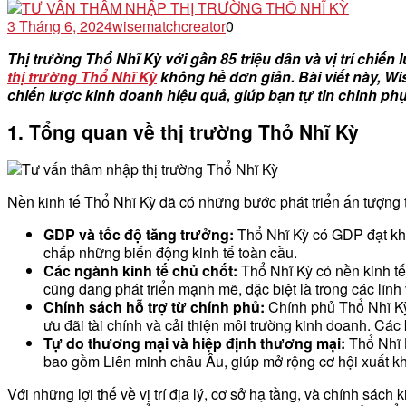
3 Tháng 6, 2024
wisematchcreator
0
Thị trường Thổ Nhĩ Kỳ với gần 85 triệu dân và vị trí chi
thị trường Thổ Nhĩ Kỳ
không hề đơn giản. Bài viết này, W
chiến lược kinh doanh hiệu quả, giúp bạn tự tin chinh phụ
1. Tổng quan về thị trường Thỏ Nhĩ Kỳ
Nền kinh tế Thổ Nhĩ Kỳ đã có những bước phát triển ấn tượng t
GDP và tốc độ tăng trưởng:
Thổ Nhĩ Kỳ có GDP đạt kho
chấp những biến động kinh tế toàn cầu.
Các ngành kinh tế chủ chốt:
Thổ Nhĩ Kỳ có nền kinh tế
cũng đang phát triển mạnh mẽ, đặc biệt là trong các lĩnh
Chính sách hỗ trợ từ chính phủ:
Chính phủ Thổ Nhĩ Kỳ 
ưu đãi tài chính và cải thiện môi trường kinh doanh. Các
Tự do thương mại và hiệp định thương mại:
Thổ Nhĩ K
bao gồm Liên minh châu Âu, giúp mở rộng cơ hội xuất khẩ
Với những lợi thế về vị trí địa lý, cơ sở hạ tầng, và chính s