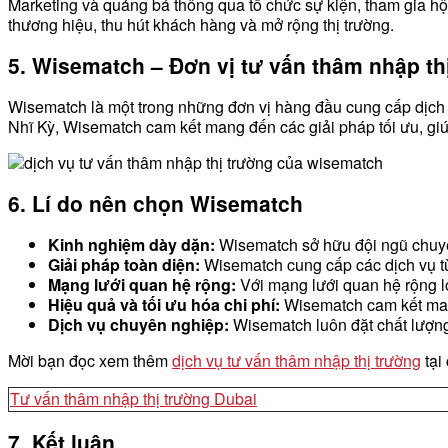
Marketing và quảng bá thông qua tổ chức sự kiện, tham gia hộ
thương hiệu, thu hút khách hàng và mở rộng thị trường.
5. Wisematch – Đơn vị tư vấn thâm nhập thị
Wisematch là một trong những đơn vị hàng đầu cung cấp dịch v
Nhĩ Kỳ, Wisematch cam kết mang đến các giải pháp tối ưu, giú
6. Lí do nên chọn Wisematch
Kinh nghiệm dày dặn:
Wisematch sở hữu đội ngũ chuyên 
Giải pháp toàn diện:
Wisematch cung cấp các dịch vụ từ 
Mạng lưới quan hệ rộng:
Với mạng lưới quan hệ rộng lớ
Hiệu quả và tối ưu hóa chi phí:
Wisematch cam kết mang 
Dịch vụ chuyên nghiệp:
Wisematch luôn đặt chất lượng
Mời bạn đọc xem thêm
dịch vụ tư vấn thâm nhập thị trường
tại
Tư vấn thâm nhập thị trường Dubai
7. Kết luận