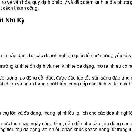
rõ về văn hóa, quy định pháp lý và đặc điểm kinh tế địa phương.
t cách thành công.
hổ Nhĩ Kỳ
ầu tư hấp dẫn cho các doanh nghiệp quốc tế nhờ những yếu tố s
trưởng kinh tế ổn định và nền kinh tế đa dạng, mở ra nhiều cơ
lực lượng lao động dồi dào, được đào tạo tốt, sẵn sàng đáp ứng
i chính và ngân hàng phát triển, cung cấp các dịch vụ tài chính 
êu thụ lớn và đa dạng, mang lại nhiều lợi ích cho các doanh nghi
mức thu nhập ngày càng tăng, dẫn đến nhu cầu tiêu dùng cao đ
ờng tiêu thụ đa dạng với nhiều phân khúc khách hàng, từ trung 