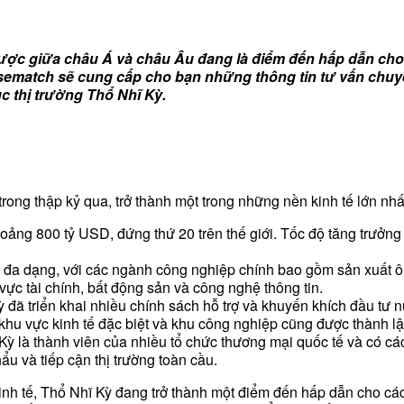
ến lược giữa châu Á và châu Âu đang là điểm đến hấp dẫn ch
isematch sẽ cung cấp cho bạn những thông tin tư vấn chuyê
c thị trường Thổ Nhĩ Kỳ.
rong thập kỷ qua, trở thành một trong những nền kinh tế lớn nhất
ảng 800 tỷ USD, đứng thứ 20 trên thế giới. Tốc độ tăng trưởng
 đa dạng, với các ngành công nghiệp chính bao gồm sản xuất ô t
 vực tài chính, bất động sản và công nghệ thông tin.
đã triển khai nhiều chính sách hỗ trợ và khuyến khích đầu tư 
 khu vực kinh tế đặc biệt và khu công nghiệp cũng được thành lậ
ỳ là thành viên của nhiều tổ chức thương mại quốc tế và có các
u và tiếp cận thị trường toàn cầu.
ách kinh tế, Thổ Nhĩ Kỳ đang trở thành một điểm đến hấp dẫn cho 