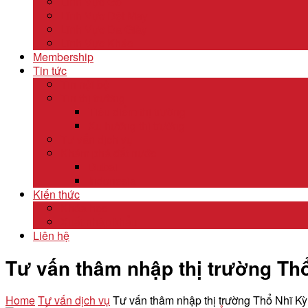
Lĩnh Vực Gỗ
Lĩnh Vực Dệt May
Lĩnh Vực Da Giày
Lĩnh Vực Khác
Membership
Tin tức
Tin nội bộ
Tin thị trường
Tiêu điểm thị trường
Xu hướng thị trường
Tư vấn dịch vụ
Khám phá đất nước
Dubai
Indonesia
Kiến thức
Khóa học
Xuất nhập khẩu
Liên hệ
Tư vấn thâm nhập thị trường Th
Home
Tư vấn dịch vụ
Tư vấn thâm nhập thị trường Thổ Nhĩ Kỳ