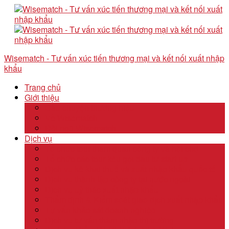
Wisematch - Tư vấn xúc tiến thương mại và kết nối xuất nhập
khẩu
Trang chủ
Giới thiệu
Câu chuyện thương hiệu
Về Wisematch
Đội ngũ Wisematch
Dịch vụ
Tổ chức tour tham quan công ty và hội chợ
Tổ chức các tour kêu gọi đầu tư start up
Dịch vụ kê khai thuế và xuất nhập khẩu quốc tế
Dịch vụ thành lập công ty tại nước ngoài
Dịch vụ uỷ thác xuất nhập khẩu
Thẩm định & Kiểm soát giao dịch xuất nhập khẩu
Tư vấn khảo sát doanh nghiệp
Dịch vụ tư vấn thâm nhập thị trường