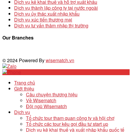
Dịch vụ kế khai thuế và hỗ trợ xuất khẩu
Dịch vụ thành lập công ty tại nước ngoài
Dịch vụ ủy thác xuất nhập khẩu
Dịch vụ xúc tiến thương mại
Dịch vụ tư vấn thâm nhập thị trường
Our Branches
© 2024 Powered By
wisematch.vn
Trang chủ
Giới thiệu
Câu chuyện thương hiệu
Về Wisematch
Đội ngũ Wisematch
Dịch vụ
Tổ chức tour tham quan công ty và hội chợ
Tổ chức các tour kêu gọi đầu tư start up
Dịch vụ kê khai thuế và xuất nhập khẩu quốc tế