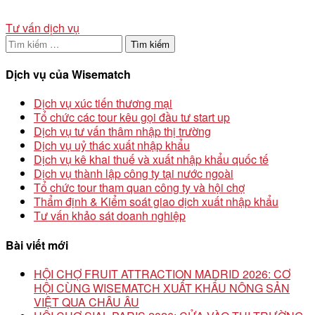
Tư vấn dịch vụ
Tìm
kiếm
cho:
Dịch vụ của Wisematch
Dịch vụ xúc tiến thương mại
Tổ chức các tour kêu gọi đầu tư start up
Dịch vụ tư vấn thâm nhập thị trường
Dịch vụ uỷ thác xuất nhập khẩu
Dịch vụ kê khai thuế và xuất nhập khẩu quốc tế
Dịch vụ thành lập công ty tại nước ngoài
Tổ chức tour tham quan công ty và hội chợ
Thẩm định & Kiểm soát giao dịch xuất nhập khẩu
Tư vấn khảo sát doanh nghiệp
Bài viết mới
HỘI CHỢ FRUIT ATTRACTION MADRID 2026: CƠ
HỘI CÙNG WISEMATCH XUẤT KHẨU NÔNG SẢN
VIỆT QUA CHÂU ÂU