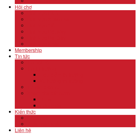
Dịch Vụ Kiểm Kê Khí Thải Nhà Kính
Hội chợ
Lĩnh Vực F&B
Lĩnh Vực Khách Sạn
Lĩnh Vực Gỗ
Lĩnh Vực Dệt May
Lĩnh Vực Da Giày
Lĩnh Vực Khác
Membership
Tin tức
Tin nội bộ
Tin thị trường
Tiêu điểm thị trường
Xu hướng thị trường
Tư vấn dịch vụ
Khám phá đất nước
Dubai
Indonesia
Kiến thức
Khóa học
Xuất nhập khẩu
Liên hệ