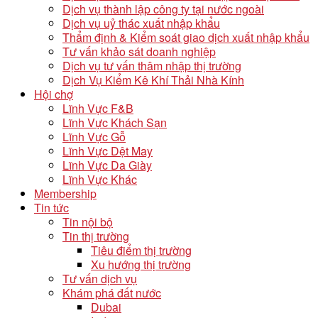
Dịch vụ thành lập công ty tại nước ngoài
Dịch vụ uỷ thác xuất nhập khẩu
Thẩm định & Kiểm soát giao dịch xuất nhập khẩu
Tư vấn khảo sát doanh nghiệp
Dịch vụ tư vấn thâm nhập thị trường
Dịch Vụ Kiểm Kê Khí Thải Nhà Kính
Hội chợ
Lĩnh Vực F&B
Lĩnh Vực Khách Sạn
Lĩnh Vực Gỗ
Lĩnh Vực Dệt May
Lĩnh Vực Da Giày
Lĩnh Vực Khác
Membership
Tin tức
Tin nội bộ
Tin thị trường
Tiêu điểm thị trường
Xu hướng thị trường
Tư vấn dịch vụ
Khám phá đất nước
Dubai