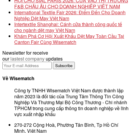
HỘI CHỢ SIAL PARIS 2026: CỬA VÀO THỊ TRƯỜNG
F&B CHÂU ÂU CHO DOANH NGHIỆP VIỆT NAM
International Textile Fair 2026: Điểm Đến Cho Doanh
Nghiệp Dệt May Việt Nam
Intertextile Shanghai: Cánh cửa thành công quốc tế
cho ngành dệt may Việt Nam
Khám Phá Cơ Hội Xuất Khẩu Dệt May Toàn Cầu Tại
Canton Fair Cùng Wisematch
Newsletter for receive
our
lastest company
updates
Về Wisematch
Công ty TNHH Wisematch Việt Nam được thành lập
năm 2023 là đối tác của Trung Tâm Thông Tin Công
Nghiệp Và Thương Mại Bộ Công Thương - Chi nhánh
TPHCM trong cung cấp thông tin doanh nghiệp về lĩnh
vực xuất nhập khẩu
270-272 Cộng Hoà, Phường Tân Bình, Tp Hồ Chí
Minh, Việt Nam