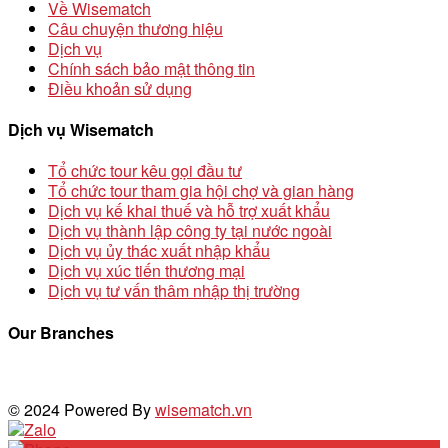
Về Wisematch
Câu chuyện thương hiệu
Dịch vụ
Chính sách bảo mật thông tin
Điều khoản sử dụng
Dịch vụ Wisematch
Tổ chức tour kêu gọi đầu tư
Tổ chức tour tham gia hội chợ và gian hàng
Dịch vụ kế khai thuế và hỗ trợ xuất khẩu
Dịch vụ thành lập công ty tại nước ngoài
Dịch vụ ủy thác xuất nhập khẩu
Dịch vụ xúc tiến thương mại
Dịch vụ tư vấn thâm nhập thị trường
Our Branches
© 2024 Powered By
wisematch.vn