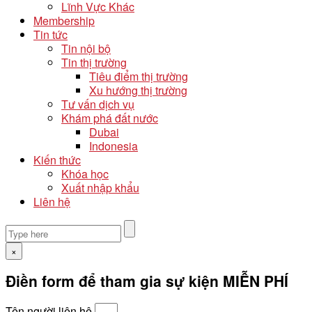
Lĩnh Vực Khác
Membership
Tin tức
Tin nội bộ
Tin thị trường
Tiêu điểm thị trường
Xu hướng thị trường
Tư vấn dịch vụ
Khám phá đất nước
Dubai
Indonesia
Kiến thức
Khóa học
Xuất nhập khẩu
Liên hệ
×
Điền form để tham gia sự kiện MIỄN PHÍ
Tên người liên hệ