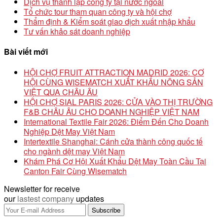
Dịch vụ thành lập công ty tại nước ngoài
Tổ chức tour tham quan công ty và hội chợ
Thẩm định & Kiểm soát giao dịch xuất nhập khẩu
Tư vấn khảo sát doanh nghiệp
Bài viết mới
HỘI CHỢ FRUIT ATTRACTION MADRID 2026: CƠ
HỘI CÙNG WISEMATCH XUẤT KHẨU NÔNG SẢN
VIỆT QUA CHÂU ÂU
HỘI CHỢ SIAL PARIS 2026: CỬA VÀO THỊ TRƯỜNG
F&B CHÂU ÂU CHO DOANH NGHIỆP VIỆT NAM
International Textile Fair 2026: Điểm Đến Cho Doanh
Nghiệp Dệt May Việt Nam
Intertextile Shanghai: Cánh cửa thành công quốc tế
cho ngành dệt may Việt Nam
Khám Phá Cơ Hội Xuất Khẩu Dệt May Toàn Cầu Tại
Canton Fair Cùng Wisematch
Newsletter for receive
our
lastest company
updates