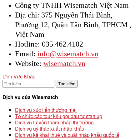
Công ty TNHH Wisematch Việt Nam
Địa chỉ: 375 Nguyễn Thái Bình,
Phường 12, Quận Tân Bình, TPHCM ,
Việt Nam
Hotline: 035.462.4102
Email:
info@wisematch.vn
Website:
wisematch.vn
Lĩnh Vực Khác
Tìm
kiếm
cho:
Dịch vụ của Wisematch
Dịch vụ xúc tiến thương mại
Tổ chức các tour kêu gọi đầu tư start up
Dịch vụ tư vấn thâm nhập thị trường
Dịch vụ uỷ thác xuất nhập khẩu
Dịch vụ kê khai thuế và xuất nhập khẩu quốc tế