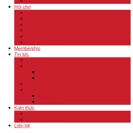
Dịch Vụ Kiểm Kê Khí Thải Nhà Kính
Hội chợ
Lĩnh Vực F&B
Lĩnh Vực Khách Sạn
Lĩnh Vực Gỗ
Lĩnh Vực Dệt May
Lĩnh Vực Da Giày
Lĩnh Vực Khác
Membership
Tin tức
Tin nội bộ
Tin thị trường
Tiêu điểm thị trường
Xu hướng thị trường
Tư vấn dịch vụ
Khám phá đất nước
Dubai
Indonesia
Kiến thức
Khóa học
Xuất nhập khẩu
Liên hệ