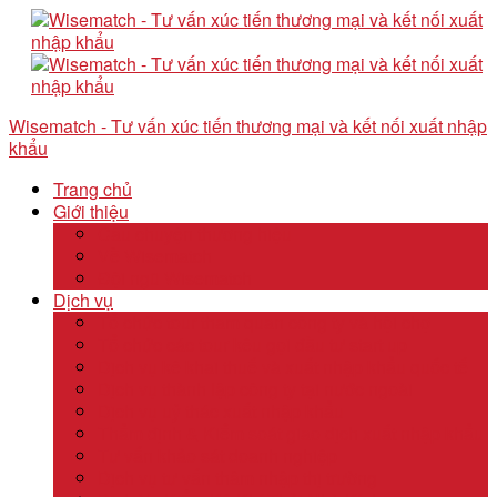
Wisematch - Tư vấn xúc tiến thương mại và kết nối xuất nhập
khẩu
Trang chủ
Giới thiệu
Câu chuyện thương hiệu
Về Wisematch
Đội ngũ Wisematch
Dịch vụ
Tổ chức tour tham quan công ty và hội chợ
Tổ chức các tour kêu gọi đầu tư start up
Dịch vụ kê khai thuế và xuất nhập khẩu quốc tế
Dịch vụ thành lập công ty tại nước ngoài
Dịch vụ uỷ thác xuất nhập khẩu
Thẩm định & Kiểm soát giao dịch xuất nhập khẩu
Tư vấn khảo sát doanh nghiệp
Dịch vụ tư vấn thâm nhập thị trường