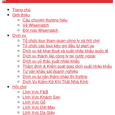
Trang chủ
Giới thiệu
Câu chuyện thương hiệu
Về Wisematch
Đội ngũ Wisematch
Dịch vụ
Tổ chức tour tham quan công ty và hội chợ
Tổ chức các tour kêu gọi đầu tư start up
Dịch vụ kê khai thuế và xuất nhập khẩu quốc tế
Dịch vụ thành lập công ty tại nước ngoài
Dịch vụ uỷ thác xuất nhập khẩu
Thẩm định & Kiểm soát giao dịch xuất nhập khẩu
Tư vấn khảo sát doanh nghiệp
Dịch vụ tư vấn thâm nhập thị trường
Dịch Vụ Kiểm Kê Khí Thải Nhà Kính
Hội chợ
Lĩnh Vực F&B
Lĩnh Vực Khách Sạn
Lĩnh Vực Gỗ
Lĩnh Vực Dệt May
Lĩnh Vực Da Giày