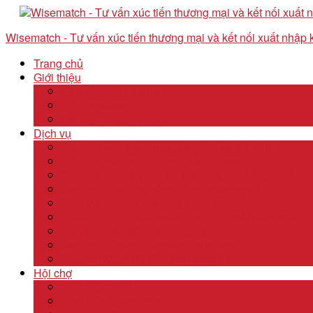
Wisematch - Tư vấn xúc tiến thương mại và kết nối xuất nhập
Trang chủ
Giới thiệu
Câu chuyện thương hiệu
Về Wisematch
Đội ngũ Wisematch
Dịch vụ
Tổ chức tour tham quan công ty và hội chợ
Tổ chức các tour kêu gọi đầu tư start up
Dịch vụ kê khai thuế và xuất nhập khẩu quốc tế
Dịch vụ thành lập công ty tại nước ngoài
Dịch vụ uỷ thác xuất nhập khẩu
Thẩm định & Kiểm soát giao dịch xuất nhập khẩu
Tư vấn khảo sát doanh nghiệp
Dịch vụ tư vấn thâm nhập thị trường
Dịch Vụ Kiểm Kê Khí Thải Nhà Kính
Hội chợ
Lĩnh Vực F&B
Lĩnh Vực Khách Sạn