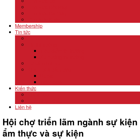
Lĩnh Vực Gỗ
Lĩnh Vực Dệt May
Lĩnh Vực Da Giày
Lĩnh Vực Khác
Membership
Tin tức
Tin nội bộ
Tin thị trường
Tiêu điểm thị trường
Xu hướng thị trường
Tư vấn dịch vụ
Khám phá đất nước
Dubai
Indonesia
Kiến thức
Khóa học
Xuất nhập khẩu
Liên hệ
Hội chợ triển lãm ngành sự kiện
ẩm thực và sự kiện