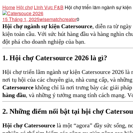
Home
Hội chợ
Lĩnh Vực F&B
Hội chợ triển lãm ngành sự kiện
15 Tháng 1, 2025
wisematchcreator
0
Hội chợ ngành sự kiện Catersource
, diễn ra từ ngày
kiện toàn cầu. Với sức hút hàng đầu và hàng nghìn chu
đột phá cho doanh nghiệp của bạn.
1. Hội chợ Catersource 2026 là gì?
Hội chợ triển lãm ngành sự kiện Catersource 2026 là 
nơi tụ hội của các chuyên gia, nhà cung cấp, và nhữn
Catersource
không chỉ là nơi trưng bày các giải pháp
hàng đầu
, và những ý tưởng mang tính cách mạng. Vớ
2. Những điểm nổi bật tại hội chợ Caterso
Hội chợ Catersource
là một “agora” đầy sức sống, nơ
nghiệp có thể tìm kiếm các công cụ giúp nâng cao hiệ