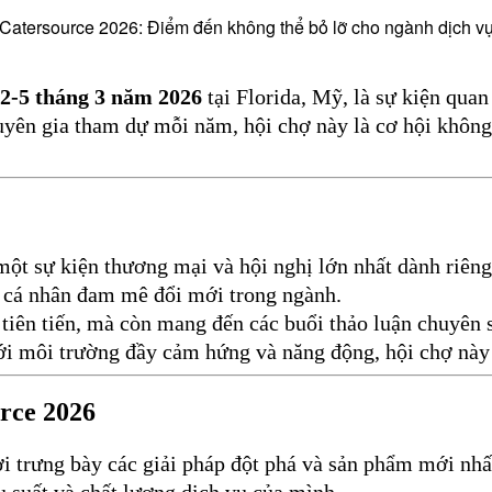
 Catersource 2026: Điểm đến không thể bỏ lỡ cho ngành dịch vụ
2-5 tháng 3 năm 2026
tại Florida, Mỹ, là sự kiện quan
yên gia tham dự mỗi năm, hội chợ này là cơ hội không 
một sự kiện thương mại và hội nghị lớn nhất dành riêng
g cá nhân đam mê đổi mới trong ngành.
 tiên tiến, mà còn mang đến các buổi thảo luận chuyên 
i môi trường đầy cảm hứng và năng động, hội chợ này 
urce 2026
i trưng bày các giải pháp đột phá và sản phẩm mới nhấ
u suất và chất lượng dịch vụ của mình.