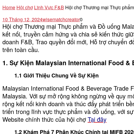
Home
Hội chợ
Lĩnh Vực F&B
Hội chợ Thương mại Thực phẩm 
10 Tháng 12, 2024
wisematchcreator
0
Hội chợ Thương mại Thực phẩm và Đồ uống Malay
kết nối, truyền cảm hứng và chia sẻ kiến thức gi
doanh F&B, Trao quyền đổi mới, Hỗ trợ chuyển đ
trên toàn cầu.
1. Sự Kiện Malaysian International Food & 
1.1
Giới Thiệu Chung Về Sự Kiện
Malaysian International Food & Beverage Trade F
Malaysia. Với sự mở rộng không ngừng về quy m
rộng kết nối kinh doanh và thúc đẩy phát triển 
triển trong lĩnh vực thực phẩm và đồ uống, với s
Website chính thức của hội chợ
Tại đây
1.2 Khám Phá 7 Phân Khúc Chính tại MIFB 202