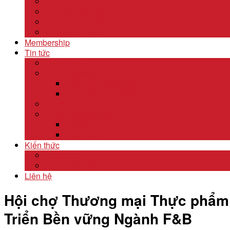
Lĩnh Vực Gỗ
Lĩnh Vực Dệt May
Lĩnh Vực Da Giày
Lĩnh Vực Khác
Membership
Tin tức
Tin nội bộ
Tin thị trường
Tiêu điểm thị trường
Xu hướng thị trường
Tư vấn dịch vụ
Khám phá đất nước
Dubai
Indonesia
Kiến thức
Khóa học
Xuất nhập khẩu
Liên hệ
Hội chợ Thương mại Thực phẩm v
Triển Bền vững Ngành F&B