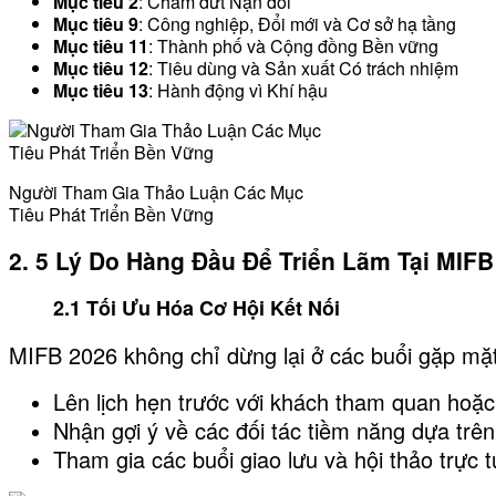
Mục tiêu 2
: Chấm dứt Nạn đói
Mục tiêu 9
: Công nghiệp, Đổi mới và Cơ sở hạ tầng
Mục tiêu 11
: Thành phố và Cộng đồng Bền vững
Mục tiêu 12
: Tiêu dùng và Sản xuất Có trách nhiệm
Mục tiêu 13
: Hành động vì Khí hậu
Người Tham Gia Thảo Luận Các Mục
Tiêu Phát Triển Bền Vững
2. 5 Lý Do Hàng Đầu Để Triển Lãm Tại MIFB
2.1 Tối Ưu Hóa Cơ Hội Kết Nối
MIFB 2026 không chỉ dừng lại ở các buổi gặp mặt
Lên lịch hẹn trước với khách tham quan hoặc
Nhận gợi ý về các đối tác tiềm năng dựa trên
Tham gia các buổi giao lưu và hội thảo trực tu