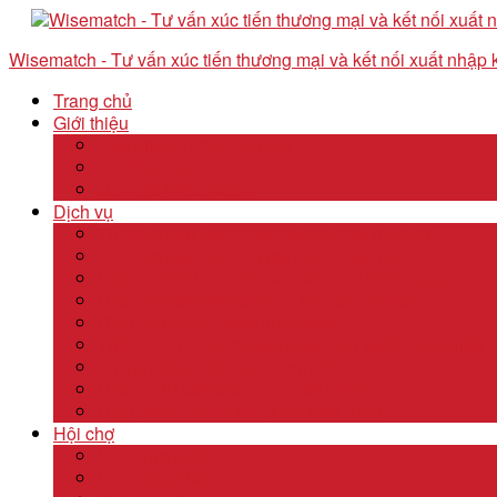
Wisematch - Tư vấn xúc tiến thương mại và kết nối xuất nhập
Trang chủ
Giới thiệu
Câu chuyện thương hiệu
Về Wisematch
Đội ngũ Wisematch
Dịch vụ
Tổ chức tour tham quan công ty và hội chợ
Tổ chức các tour kêu gọi đầu tư start up
Dịch vụ kê khai thuế và xuất nhập khẩu quốc tế
Dịch vụ thành lập công ty tại nước ngoài
Dịch vụ uỷ thác xuất nhập khẩu
Thẩm định & Kiểm soát giao dịch xuất nhập khẩu
Tư vấn khảo sát doanh nghiệp
Dịch vụ tư vấn thâm nhập thị trường
Dịch Vụ Kiểm Kê Khí Thải Nhà Kính
Hội chợ
Lĩnh Vực F&B
Lĩnh Vực Khách Sạn