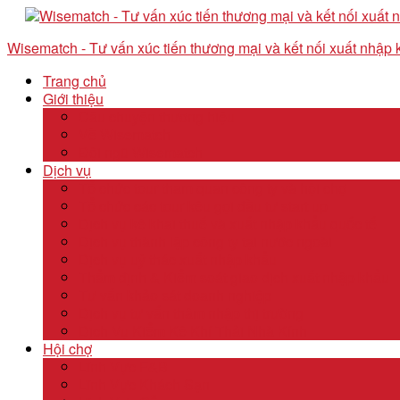
Wisematch - Tư vấn xúc tiến thương mại và kết nối xuất nhập
Trang chủ
Giới thiệu
Câu chuyện thương hiệu
Về Wisematch
Đội ngũ Wisematch
Dịch vụ
Tổ chức tour tham quan công ty và hội chợ
Tổ chức các tour kêu gọi đầu tư start up
Dịch vụ kê khai thuế và xuất nhập khẩu quốc tế
Dịch vụ thành lập công ty tại nước ngoài
Dịch vụ uỷ thác xuất nhập khẩu
Thẩm định & Kiểm soát giao dịch xuất nhập khẩu
Tư vấn khảo sát doanh nghiệp
Dịch vụ tư vấn thâm nhập thị trường
Dịch Vụ Kiểm Kê Khí Thải Nhà Kính
Hội chợ
Lĩnh Vực F&B
Lĩnh Vực Khách Sạn