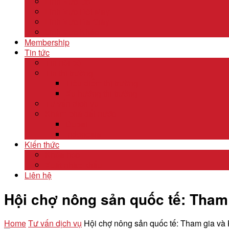
Lĩnh Vực Gỗ
Lĩnh Vực Dệt May
Lĩnh Vực Da Giày
Lĩnh Vực Khác
Membership
Tin tức
Tin nội bộ
Tin thị trường
Tiêu điểm thị trường
Xu hướng thị trường
Tư vấn dịch vụ
Khám phá đất nước
Dubai
Indonesia
Kiến thức
Khóa học
Xuất nhập khẩu
Liên hệ
Hội chợ nông sản quốc tế: Tham 
Home
Tư vấn dịch vụ
Hội chợ nông sản quốc tế: Tham gia và 