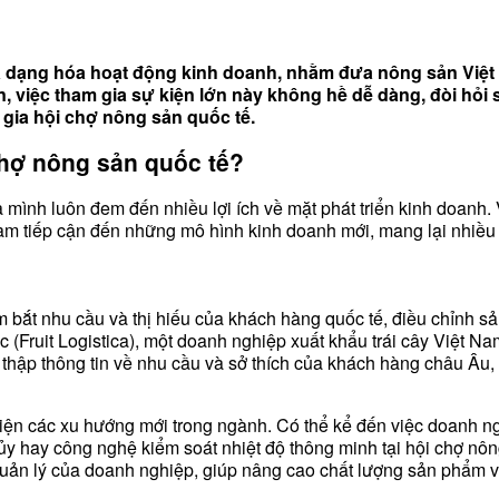
a dạng hóa hoạt động kinh doanh, nhằm đưa nông sản Việt 
n, việc tham gia sự kiện lớn này không hề dễ dàng, đòi hỏi 
 gia hội chợ nông sản quốc tế.
chợ nông sản quốc tế?
a mình luôn đem đến nhiều lợi ích về mặt phát triển kinh doanh
Nam tiếp cận đến những mô hình kinh doanh mới, mang lại nhiều
ắt nhu cầu và thị hiếu của khách hàng quốc tế, điều chỉnh sản 
ức (Fruit Logistica), một doanh nghiệp xuất khẩu trái cây Việt N
hu thập thông tin về nhu cầu và sở thích của khách hàng châu Âu
diện các xu hướng mới trong ngành. Có thể kể đến việc doanh ng
ủy hay công nghệ kiểm soát nhiệt độ thông minh tại hội chợ n
uản lý của doanh nghiệp, giúp nâng cao chất lượng sản phẩm và