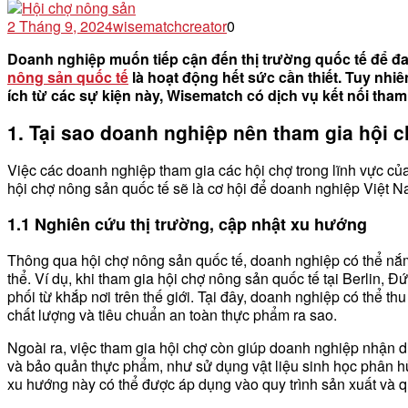
2 Tháng 9, 2024
wisematchcreator
0
Doanh nghiệp muốn tiếp cận đến thị trường quốc tế để đ
nông sản quốc tế
là hoạt động hết sức cần thiết. Tuy nhiê
ích từ các sự kiện này, Wisematch có dịch vụ kết nối tham
1. Tại sao doanh nghiệp nên tham gia hội 
Việc các doanh nghiệp tham gia các hội chợ trong lĩnh vực củ
hội chợ nông sản quốc tế sẽ là cơ hội để doanh nghiệp Việt 
1.1 Nghiên cứu thị trường, cập nhật xu hướng
Thông qua hội chợ nông sản quốc tế, doanh nghiệp có thể nắm b
thể. Ví dụ, khi tham gia hội chợ nông sản quốc tế tại Berlin, Đ
phối từ khắp nơi trên thế giới. Tại đây, doanh nghiệp có thể t
chất lượng và tiêu chuẩn an toàn thực phẩm ra sao.
Ngoài ra, việc tham gia hội chợ còn giúp doanh nghiệp nhận 
và bảo quản thực phẩm, như sử dụng vật liệu sinh học phân h
xu hướng này có thể được áp dụng vào quy trình sản xuất và q