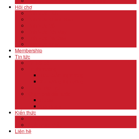
Dịch Vụ Kiểm Kê Khí Thải Nhà Kính
Hội chợ
Lĩnh Vực F&B
Lĩnh Vực Khách Sạn
Lĩnh Vực Gỗ
Lĩnh Vực Dệt May
Lĩnh Vực Da Giày
Lĩnh Vực Khác
Membership
Tin tức
Tin nội bộ
Tin thị trường
Tiêu điểm thị trường
Xu hướng thị trường
Tư vấn dịch vụ
Khám phá đất nước
Dubai
Indonesia
Kiến thức
Khóa học
Xuất nhập khẩu
Liên hệ