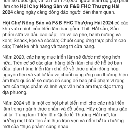
hơn 30 quốc gia, và rất hơn 170,000 người tham dự góp phần
làm cho
Hội Chợ Nông Sản và F&B FHC Thượng Hải
2024
càng ngày càng đông đảo người đến tham quan.
Hội Chợ Nông Sản và F&B FHC Thượng Hải 2024
có các
khu vực chính của triển lãm bao gồm: Thịt; Hải sản; Sản
phẩm sữa và dầu cao cấp; Trà và cà phê, bánh nướng và
kem; Snack, kẹo và sôcôla; Chuỗi cung ứng thực phẩm cao
cấp; Thiết kế nhà hàng và trang trí cửa hàng.
Năm 2023, các hạng mục triển lãm sẽ được mở rộng hơn
nữa. Trên cơ sở các gian hàng triển lãm chủ đề hỗ trợ ban
đầu, gian hàng triển lãm chủ đề về thực phẩm đóng hộp,
nguyên liệu và vật tư lẩu và chuỗi cung ứng các thương hiệu
ẩm thực quốc tế sẽ được bổ sung để bao phủ phạm vi rộng
hơn của thực phẩm và lĩnh vực văn hóa ẩm thực đặc trưng
địa phương.
Năm 2024 sẽ là một cơ hội phát triển mới cho các nhà triển
lãm trong ngành thực phẩm và đồ uống. Hãy cùng nhau gặp
lại tại Trung tâm Triển lãm Quốc tế Thượng Hải mới, tận
hưởng một bữa tiệc ẩm thực trọn vẹn và nắm bắt xu hướng
mới của “thực phẩm” cùng nhau!