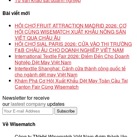
Tư vấn khảo sát doanh nghiệp
Bài viết mới
HỘI CHỢ FRUIT ATTRACTION MADRID 2026: CƠ
HỘI CÙNG WISEMATCH XUẤT KHẨU NÔNG SẢN
VIỆT QUA CHÂU ÂU
HỘI CHỢ SIAL PARIS 2026: CỬA VÀO THỊ TRƯỜNG
F&B CHÂU ÂU CHO DOANH NGHIỆP VIỆT NAM
International Textile Fair 2026: Điểm Đến Cho Doanh
Nghiệp Dệt May Việt Nam
Intertextile Shanghai: Cánh cửa thành công quốc tế
cho ngành dệt may Việt Nam
Khám Phá Cơ Hội Xuất Khẩu Dệt May Toàn Cầu Tại
Canton Fair Cùng Wisematch
Newsletter for receive
our
lastest company
updates
Về Wisematch
Công ty TNHH Wisematch Việt Nam được thành lập