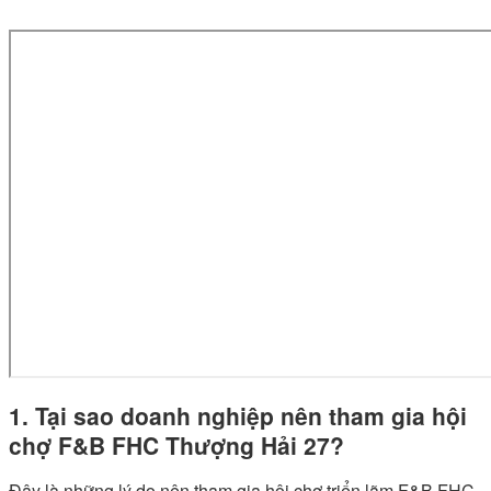
1. Tại sao doanh nghiệp nên tham gia hội
chợ F&B FHC Thượng Hải 27?
Đây là những lý do nên tham gia hội chợ triển lãm F&B FHC