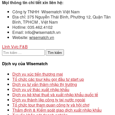
Mọi thông tin chi tiết xin liên hệ:
Công ty TNHH Wisematch Việt Nam
Địa chỉ: 375 Nguyễn Thái Bình, Phường 12, Quận Tân
Bình, TPHCM , Việt Nam
Hotline: 035.462.4102
Email: info@wisematch.vn
Website:
wisematch.vn
Lĩnh Vực F&B
Tìm
kiếm
cho:
Dịch vụ của Wisematch
Dịch vụ xúc tiến thương mại
Tổ chức các tour kêu gọi đầu tư start up
Dịch vụ tư vấn thâm nhập thị trường
Dịch vụ uỷ thác xuất nhập khẩu
Dịch vụ kê khai thuế và xuất nhập khẩu quốc tế
Dịch vụ thành lập công ty tại nước ngoài
Tổ chức tour tham quan công ty và hội chợ
Thẩm định & Kiểm soát giao dịch xuất nhập khẩu