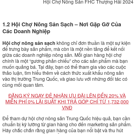
Hội Chợ Nông Sản FHC Thượng Hải 2024
1.2 Hội Chợ Nông Sản Sạch – Nơi Gặp Gỡ Của
Các Doanh Nghiệp
Hội chợ nông sản sạch
không chỉ đơn thuần là một sự kiện
để trưng bày sản phẩm, mà còn là một nền tảng để kết nối
giữa các doanh nghiệp nông sản. Mỗi gian hàng hội chợ
chính là một “gương phản chiếu” cho các sản phẩm mà bạn
muốn quảng bá. Tại đây, bạn có thể tham gia vào các cuộc
thảo luận, tìm hiểu thêm về cách thức xuất khẩu nông sản
vào thị trường Trung Quốc, và giao lưu với những đối tác có
cùng mối quan tâm.
ĐĂNG KÝ NGAY ĐẺ NHẬN ƯU ĐÃI LÊN ĐẾN 20% VÀ
MIỄN PHÍ 0% LÃI SUẤT KHI TRẢ GÓP CHỈ TỪ 1,732,000
VNĐ
Để tham dự hội chợ nông sản Trung Quốc hiệu quả, bạn cần
chuẩn bị kỹ lưỡng từ gian hàng cho đến marketing sản phẩm.
Hãy chắc chắn rằng gian hàng của bạn nổi bật và thu hút