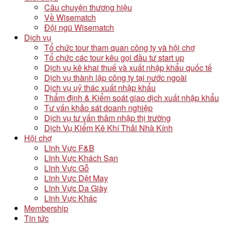
Câu chuyện thương hiệu
Về Wisematch
Đội ngũ Wisematch
Dịch vụ
Tổ chức tour tham quan công ty và hội chợ
Tổ chức các tour kêu gọi đầu tư start up
Dịch vụ kê khai thuế và xuất nhập khẩu quốc tế
Dịch vụ thành lập công ty tại nước ngoài
Dịch vụ uỷ thác xuất nhập khẩu
Thẩm định & Kiểm soát giao dịch xuất nhập khẩu
Tư vấn khảo sát doanh nghiệp
Dịch vụ tư vấn thâm nhập thị trường
Dịch Vụ Kiểm Kê Khí Thải Nhà Kính
Hội chợ
Lĩnh Vực F&B
Lĩnh Vực Khách Sạn
Lĩnh Vực Gỗ
Lĩnh Vực Dệt May
Lĩnh Vực Da Giày
Lĩnh Vực Khác
Membership
Tin tức