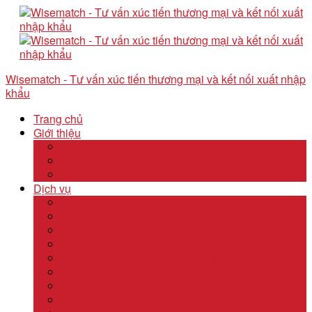
Wisematch - Tư vấn xúc tiến thương mại và kết nối xuất nhập
khẩu
Trang chủ
Giới thiệu
Câu chuyện thương hiệu
Về Wisematch
Đội ngũ Wisematch
Dịch vụ
Tổ chức tour tham quan công ty và hội chợ
Tổ chức các tour kêu gọi đầu tư start up
Dịch vụ kê khai thuế và xuất nhập khẩu quốc tế
Dịch vụ thành lập công ty tại nước ngoài
Dịch vụ uỷ thác xuất nhập khẩu
Thẩm định & Kiểm soát giao dịch xuất nhập khẩu
Tư vấn khảo sát doanh nghiệp
Dịch vụ tư vấn thâm nhập thị trường