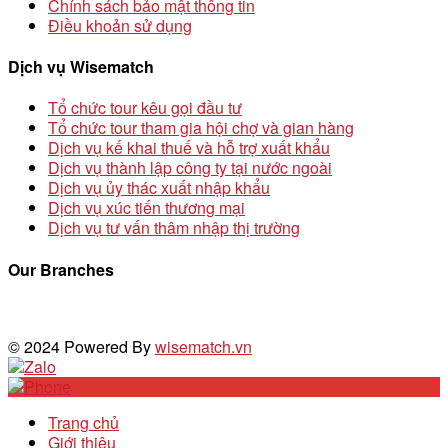
Chính sách bảo mật thông tin
Điều khoản sử dụng
Dịch vụ Wisematch
Tổ chức tour kêu gọi đầu tư
Tổ chức tour tham gia hội chợ và gian hàng
Dịch vụ kế khai thuế và hỗ trợ xuất khẩu
Dịch vụ thành lập công ty tại nước ngoài
Dịch vụ ủy thác xuất nhập khẩu
Dịch vụ xúc tiến thương mại
Dịch vụ tư vấn thâm nhập thị trường
Our Branches
© 2024 Powered By
wisematch.vn
Trang chủ
Giới thiệu