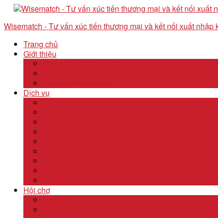
Wisematch - Tư vấn xúc tiến thương mại và kết nối xuất nhập
Trang chủ
Giới thiệu
Câu chuyện thương hiệu
Về Wisematch
Đội ngũ Wisematch
Dịch vụ
Tổ chức tour tham quan công ty và hội chợ
Tổ chức các tour kêu gọi đầu tư start up
Dịch vụ kê khai thuế và xuất nhập khẩu quốc tế
Dịch vụ thành lập công ty tại nước ngoài
Dịch vụ uỷ thác xuất nhập khẩu
Thẩm định & Kiểm soát giao dịch xuất nhập khẩu
Tư vấn khảo sát doanh nghiệp
Dịch vụ tư vấn thâm nhập thị trường
Dịch Vụ Kiểm Kê Khí Thải Nhà Kính
Hội chợ
Lĩnh Vực F&B
Lĩnh Vực Khách Sạn