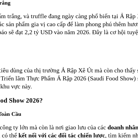
Trắng
iấm trắng, và truffle đang ngày càng phổ biến tại Ả Rậ
ác sản phẩm gia vị cao cấp để làm phong phú thêm hươn
o sẽ đạt 2,2 tỷ USD vào năm 2026. Đây là cơ hội tuyệt 
êu dùng của thị trường Ả Rập Xê Út mà còn cho thấy s
 Triển lãm Thực Phẩm Ả Rập 2026 (Saudi Food Show) sẽ
 khu vực này.
ood Show 2026?
Toàn Cầu
ông ty lớn mà còn là nơi giao lưu của các
doanh nhâ
n có thể
kết nối với các đối tác chiến lược
, tìm kiếm n