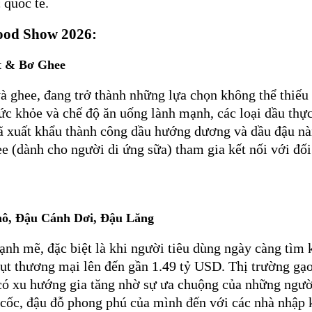
 quốc tế.
Food Show 2026:
t & Bơ Ghee
à ghee, đang trở thành những lựa chọn không thể thiếu 
c khỏe và chế độ ăn uống lành mạnh, các loại dầu thự
 xuất khẩu thành công dầu hướng dương và dầu đậu nà
e (dành cho người di ứng sữa) tham gia kết nối với đố
hô, Đậu Cánh Dơi, Đậu Lăng
mạnh mẽ, đặc biệt là khi người tiêu dùng ngày càng tì
ụt thương mại lên đến gần 1.49 tỷ USD. Thị trường gạo
 có xu hướng gia tăng nhờ sự ưa chuộng của những người
 cốc, đậu đỗ phong phú của mình đến với các nhà nhập 