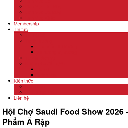
Lĩnh Vực Gỗ
Lĩnh Vực Dệt May
Lĩnh Vực Da Giày
Lĩnh Vực Khác
Membership
Tin tức
Tin nội bộ
Tin thị trường
Tiêu điểm thị trường
Xu hướng thị trường
Tư vấn dịch vụ
Khám phá đất nước
Dubai
Indonesia
Kiến thức
Khóa học
Xuất nhập khẩu
Liên hệ
Hội Chợ Saudi Food Show 2026 –
Phẩm Ả Rập