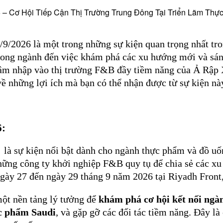
– Cơ Hội Tiếp Cận Thị Trường Trung Đông Tại Triển Lãm Th
9/2026 là một trong những sự kiện quan trọng nhất tr
trong ngành đến việc khám phá các xu hướng mới và sán
âm nhập vào thị trường F&B đầy tiềm năng của Ả Rập 
 về những lợi ích mà bạn có thể nhận được từ sự kiện nà
6:
 sự kiện nổi bật dành cho ngành thực phẩm và đồ uống,
những công ty khởi nghiệp F&B quy tụ để chia sẻ các xu
 ngày 27 đến ngày 29 tháng 9 năm 2026 tại Riyadh Front
ột nền tảng lý tưởng để
khám phá cơ hội kết nối ng
ực phẩm Saudi
, và gặp gỡ các đối tác tiềm năng. Đây l