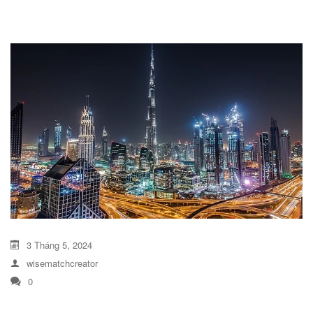
DỊCH VỤ KIỂM KÊ KHÍ THẢI NHÀ
KÍNH
3 Tháng 5, 2024
wisematchcreator
0