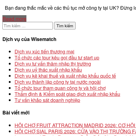
Bạn đang thắc mắc về các thủ tục mở công ty tại UK? Đừng 
Read more
Tìm
kiếm
cho:
Dịch vụ của Wisematch
Dịch vụ xúc tiến thương mại
Tổ chức các tour kêu gọi đầu tư start up
Dịch vụ tư vấn thâm nhập thị trường
Dịch vụ uỷ thác xuất nhập khẩu
Dịch vụ kê khai thuế và xuất nhập khẩu quốc tế
Dịch vụ thành lập công ty tại nước ngoài
Tổ chức tour tham quan công ty và hội chợ
Thẩm định & Kiểm soát giao dịch xuất nhập khẩu
Tư vấn khảo sát doanh nghiệp
Bài viết mới
HỘI CHỢ FRUIT ATTRACTION MADRID 2026: CƠ H
HỘI CHỢ SIAL PARIS 2026: CỬA VÀO THỊ TRƯỜNG