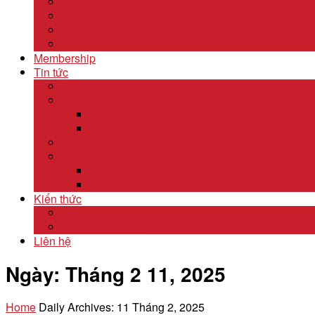
Lĩnh Vực Gỗ
Lĩnh Vực Dệt May
Lĩnh Vực Da Giày
Lĩnh Vực Khác
Membership
Tin tức
Tin nội bộ
Tin thị trường
Tiêu điểm thị trường
Xu hướng thị trường
Tư vấn dịch vụ
Khám phá đất nước
Dubai
Indonesia
Kiến thức
Khóa học
Xuất nhập khẩu
Liên hệ
Ngày:
Tháng 2 11, 2025
Home
Daily Archives: 11 Tháng 2, 2025