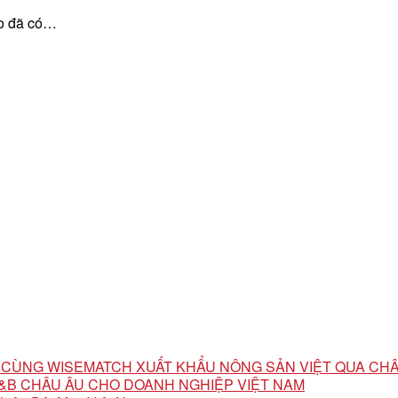
lo đã có…
ỘI CÙNG WISEMATCH XUẤT KHẨU NÔNG SẢN VIỆT QUA CH
 F&B CHÂU ÂU CHO DOANH NGHIỆP VIỆT NAM