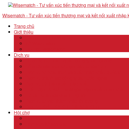
Wisematch - Tư vấn xúc tiến thương mại và kết nối xuất nhập
Trang chủ
Giới thiệu
Câu chuyện thương hiệu
Về Wisematch
Đội ngũ Wisematch
Dịch vụ
Tổ chức tour tham quan công ty và hội chợ
Tổ chức các tour kêu gọi đầu tư start up
Dịch vụ kê khai thuế và xuất nhập khẩu quốc tế
Dịch vụ thành lập công ty tại nước ngoài
Dịch vụ uỷ thác xuất nhập khẩu
Thẩm định & Kiểm soát giao dịch xuất nhập khẩu
Tư vấn khảo sát doanh nghiệp
Dịch vụ tư vấn thâm nhập thị trường
Dịch Vụ Kiểm Kê Khí Thải Nhà Kính
Hội chợ
Lĩnh Vực F&B
Lĩnh Vực Khách Sạn