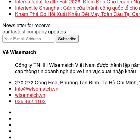
International Textile Fair 2026: Điểm Đến Cho Doanh N
Intertextile Shanghai: Cánh cửa thành công quốc tế ch
Khám Phá Cơ Hội Xuất Khẩu Dệt May Toàn Cầu Tại Can
Newsletter for receive
our
lastest company
updates
Về Wisematch
Công ty TNHH Wisematch Việt Nam được thành lập năm
cấp thông tin doanh nghiệp về lĩnh vực xuất nhập khẩu
270-272 Cộng Hoà, Phường Tân Bình, Tp Hồ Chí Minh,
info@wisematch.vn
wisematch.vn
035 462 4102