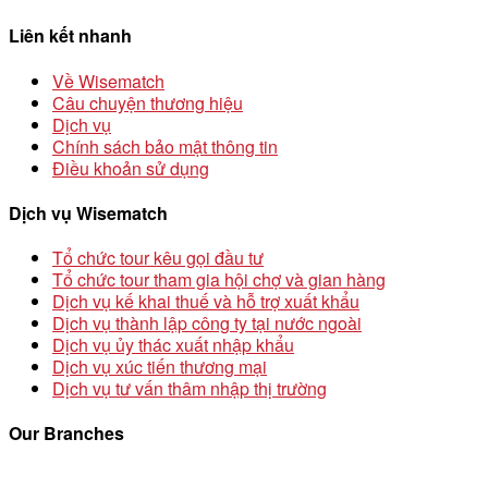
Liên kết nhanh
Về Wisematch
Câu chuyện thương hiệu
Dịch vụ
Chính sách bảo mật thông tin
Điều khoản sử dụng
Dịch vụ Wisematch
Tổ chức tour kêu gọi đầu tư
Tổ chức tour tham gia hội chợ và gian hàng
Dịch vụ kế khai thuế và hỗ trợ xuất khẩu
Dịch vụ thành lập công ty tại nước ngoài
Dịch vụ ủy thác xuất nhập khẩu
Dịch vụ xúc tiến thương mại
Dịch vụ tư vấn thâm nhập thị trường
Our Branches