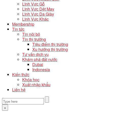
Lĩnh Vực Gỗ
Lĩnh Vực Dệt May
Lĩnh Vực Da Giày
Lĩnh Vực Khác
Membership
Tin tức
Tin nội bộ
Tin thị trường
Tiêu điểm thị trường
Xu hướng thị trường
Tư vấn dịch vụ
Khám phá đất nước
Dubai
Indonesia
Kiến thức
Khóa học
Xuất nhập khẩu
Liên hệ
×