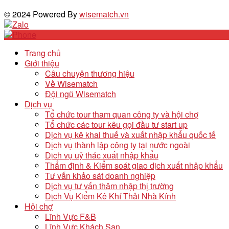
© 2024 Powered By
wisematch.vn
Trang chủ
Giới thiệu
Câu chuyện thương hiệu
Về Wisematch
Đội ngũ Wisematch
Dịch vụ
Tổ chức tour tham quan công ty và hội chợ
Tổ chức các tour kêu gọi đầu tư start up
Dịch vụ kê khai thuế và xuất nhập khẩu quốc tế
Dịch vụ thành lập công ty tại nước ngoài
Dịch vụ uỷ thác xuất nhập khẩu
Thẩm định & Kiểm soát giao dịch xuất nhập khẩu
Tư vấn khảo sát doanh nghiệp
Dịch vụ tư vấn thâm nhập thị trường
Dịch Vụ Kiểm Kê Khí Thải Nhà Kính
Hội chợ
Lĩnh Vực F&B
Lĩnh Vực Khách Sạn