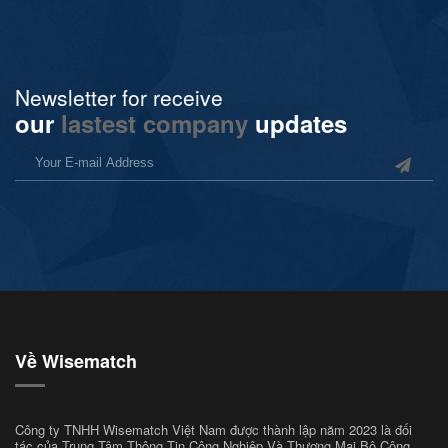
Newsletter for receive
our
lastest company
updates
Về Wisematch
Công ty TNHH Wisematch Việt Nam được thành lập năm 2023 là đối
tác của Trung Tâm Thông Tin Công Nghiệp Và Thương Mại Bộ Công