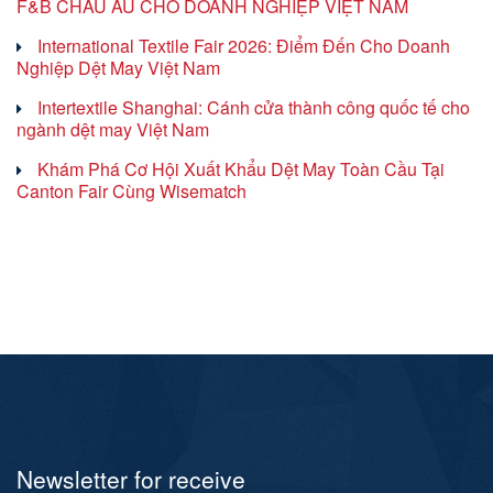
F&B CHÂU ÂU CHO DOANH NGHIỆP VIỆT NAM
International Textile Fair 2026: Điểm Đến Cho Doanh
Nghiệp Dệt May Việt Nam
Intertextile Shanghai: Cánh cửa thành công quốc tế cho
ngành dệt may Việt Nam
Khám Phá Cơ Hội Xuất Khẩu Dệt May Toàn Cầu Tại
Canton Fair Cùng Wisematch
Newsletter for receive