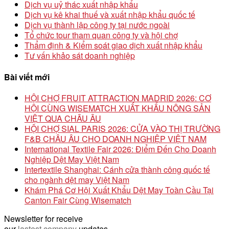
Dịch vụ uỷ thác xuất nhập khẩu
Dịch vụ kê khai thuế và xuất nhập khẩu quốc tế
Dịch vụ thành lập công ty tại nước ngoài
Tổ chức tour tham quan công ty và hội chợ
Thẩm định & Kiểm soát giao dịch xuất nhập khẩu
Tư vấn khảo sát doanh nghiệp
Bài viết mới
HỘI CHỢ FRUIT ATTRACTION MADRID 2026: CƠ
HỘI CÙNG WISEMATCH XUẤT KHẨU NÔNG SẢN
VIỆT QUA CHÂU ÂU
HỘI CHỢ SIAL PARIS 2026: CỬA VÀO THỊ TRƯỜNG
F&B CHÂU ÂU CHO DOANH NGHIỆP VIỆT NAM
International Textile Fair 2026: Điểm Đến Cho Doanh
Nghiệp Dệt May Việt Nam
Intertextile Shanghai: Cánh cửa thành công quốc tế
cho ngành dệt may Việt Nam
Khám Phá Cơ Hội Xuất Khẩu Dệt May Toàn Cầu Tại
Canton Fair Cùng Wisematch
Newsletter for receive
our
lastest company
updates