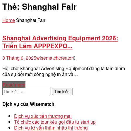
Thẻ:
Shanghai Fair
Home
Shanghai Fair
Shanghai Advertising Equipment 2026:
Triển Lãm APPPEXPO...
3 Tháng 6, 2025
wisematchcreator
0
Hội chợ Shanghai Advertising Equipment đang là tâm điểm
của sự đổi mới công nghệ in ấn và…
Read more
Tìm
kiếm
cho:
Dịch vụ của Wisematch
Dịch vụ xúc tiến thương mại
Tổ chức các tour kêu gọi đầu tư start up
Dịch vụ tư vấn thâm nhập thị trường