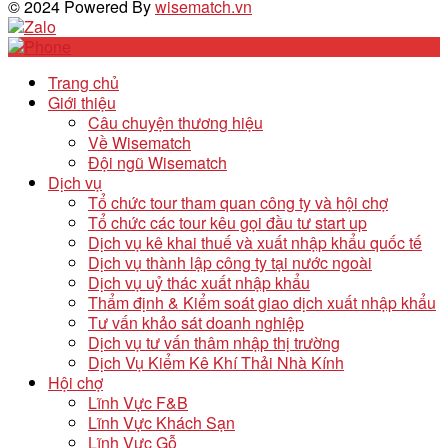
© 2024 Powered By
wisematch.vn
Trang chủ
Giới thiệu
Câu chuyện thương hiệu
Về Wisematch
Đội ngũ Wisematch
Dịch vụ
Tổ chức tour tham quan công ty và hội chợ
Tổ chức các tour kêu gọi đầu tư start up
Dịch vụ kê khai thuế và xuất nhập khẩu quốc tế
Dịch vụ thành lập công ty tại nước ngoài
Dịch vụ uỷ thác xuất nhập khẩu
Thẩm định & Kiểm soát giao dịch xuất nhập khẩu
Tư vấn khảo sát doanh nghiệp
Dịch vụ tư vấn thâm nhập thị trường
Dịch Vụ Kiểm Kê Khí Thải Nhà Kính
Hội chợ
Lĩnh Vực F&B
Lĩnh Vực Khách Sạn
Lĩnh Vực Gỗ