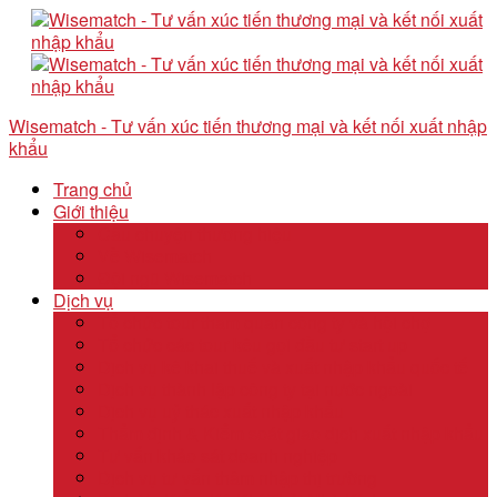
Wisematch - Tư vấn xúc tiến thương mại và kết nối xuất nhập
khẩu
Trang chủ
Giới thiệu
Câu chuyện thương hiệu
Về Wisematch
Đội ngũ Wisematch
Dịch vụ
Tổ chức tour tham quan công ty và hội chợ
Tổ chức các tour kêu gọi đầu tư start up
Dịch vụ kê khai thuế và xuất nhập khẩu quốc tế
Dịch vụ thành lập công ty tại nước ngoài
Dịch vụ uỷ thác xuất nhập khẩu
Thẩm định & Kiểm soát giao dịch xuất nhập khẩu
Tư vấn khảo sát doanh nghiệp
Dịch vụ tư vấn thâm nhập thị trường