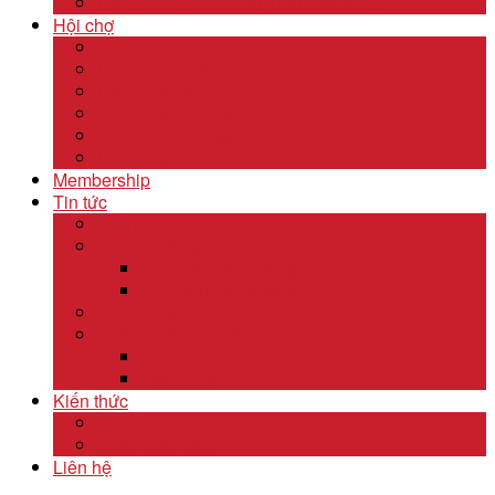
Dịch Vụ Kiểm Kê Khí Thải Nhà Kính
Hội chợ
Lĩnh Vực F&B
Lĩnh Vực Khách Sạn
Lĩnh Vực Gỗ
Lĩnh Vực Dệt May
Lĩnh Vực Da Giày
Lĩnh Vực Khác
Membership
Tin tức
Tin nội bộ
Tin thị trường
Tiêu điểm thị trường
Xu hướng thị trường
Tư vấn dịch vụ
Khám phá đất nước
Dubai
Indonesia
Kiến thức
Khóa học
Xuất nhập khẩu
Liên hệ