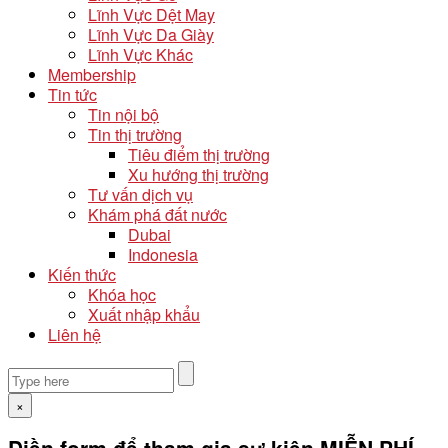
Lĩnh Vực Dệt May
Lĩnh Vực Da Giày
Lĩnh Vực Khác
Membership
Tin tức
Tin nội bộ
Tin thị trường
Tiêu điểm thị trường
Xu hướng thị trường
Tư vấn dịch vụ
Khám phá đất nước
Dubai
Indonesia
Kiến thức
Khóa học
Xuất nhập khẩu
Liên hệ
×