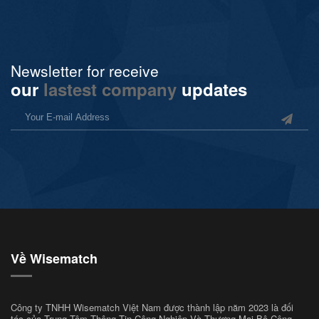
Newsletter for receive
our
lastest company
updates
Về Wisematch
Công ty TNHH Wisematch Việt Nam được thành lập năm 2023 là đối
tác của Trung Tâm Thông Tin Công Nghiệp Và Thương Mại Bộ Công