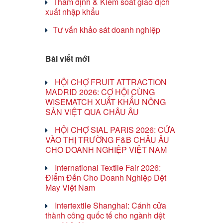
Thẩm định & Kiểm soát giao dịch
xuất nhập khẩu
Tư vấn khảo sát doanh nghiệp
Bài viết mới
HỘI CHỢ FRUIT ATTRACTION
MADRID 2026: CƠ HỘI CÙNG
WISEMATCH XUẤT KHẨU NÔNG
SẢN VIỆT QUA CHÂU ÂU
HỘI CHỢ SIAL PARIS 2026: CỬA
VÀO THỊ TRƯỜNG F&B CHÂU ÂU
CHO DOANH NGHIỆP VIỆT NAM
International Textile Fair 2026:
Điểm Đến Cho Doanh Nghiệp Dệt
May Việt Nam
Intertextile Shanghai: Cánh cửa
thành công quốc tế cho ngành dệt