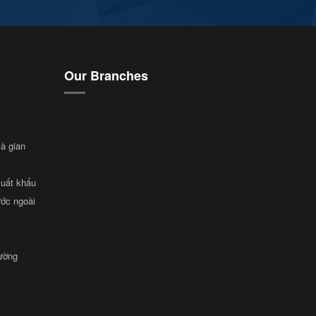
Our Branches
và gian
xuất khẩu
ước ngoài
rường