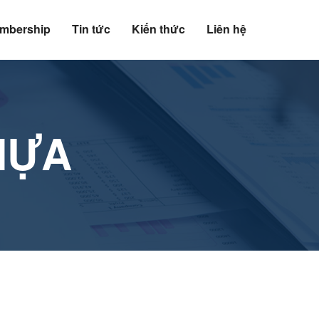
mbership
Tin tức
Kiến thức
Liên hệ
HỰA