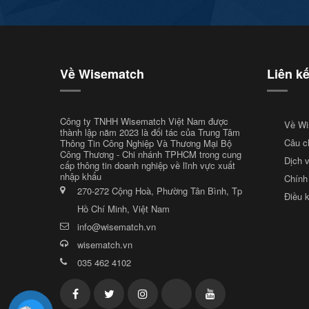
Về Wisematch
Liên k
Công ty TNHH Wisematch Việt Nam được
Về Wi
thành lập năm 2023 là đối tác của Trung Tâm
Câu c
Thông Tin Công Nghiệp Và Thương Mại Bộ
Công Thương - Chi nhánh TPHCM trong cung
Dịch 
cấp thông tin doanh nghiệp về lĩnh vực xuất
nhập khẩu
Chính
270-272 Cộng Hoà, Phường Tân Bình, Tp
Điều 
Hồ Chí Minh, Việt Nam
info@wisematch.vn
wisematch.vn
035 462 4102