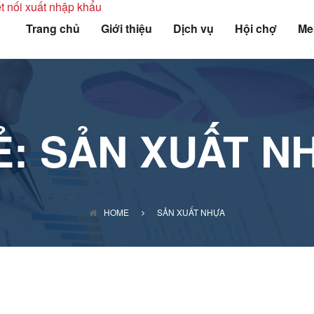
Trang chủ
Giới thiệu
Dịch vụ
Hội chợ
Me
Ẻ:
SẢN XUẤT N
HOME
SẢN XUẤT NHỰA