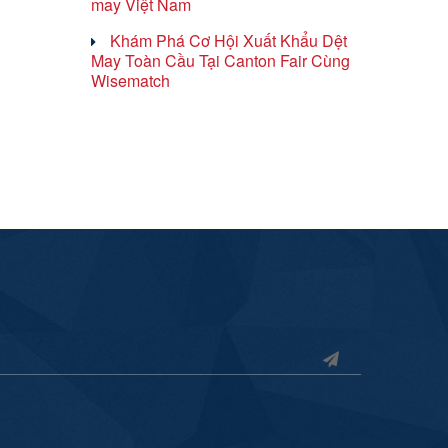
may Việt Nam
Khám Phá Cơ Hội Xuất Khẩu Dệt
May Toàn Cầu Tại Canton Fair Cùng
Wisematch