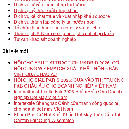
Dịch vụ tư vấn thâm nhập thị trường
Dịch vụ uỷ thác xuất nhập khẩu
Dịch vụ kê khai thuế và xuất nhập khẩu quốc tế
Dịch vụ thành lập công ty tại nước ngoài
Tổ chức tour tham quan công ty và hội chợ
Thẩm định & Kiểm soát giao dịch xuất nhập khẩu
Tư vấn khảo sát doanh nghiệp
Bài viết mới
HỘI CHỢ FRUIT ATTRACTION MADRID 2026: CƠ
HỘI CÙNG WISEMATCH XUẤT KHẨU NÔNG SẢN
VIỆT QUA CHÂU ÂU
HỘI CHỢ SIAL PARIS 2026: CỬA VÀO THỊ TRƯỜNG
F&B CHÂU ÂU CHO DOANH NGHIỆP VIỆT NAM
International Textile Fair 2026: Điểm Đến Cho Doanh
Nghiệp Dệt May Việt Nam
Intertextile Shanghai: Cánh cửa thành công quốc tế
cho ngành dệt may Việt Nam
Khám Phá Cơ Hội Xuất Khẩu Dệt May Toàn Cầu Tại
Canton Fair Cùng Wisematch