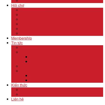
Dịch Vụ Kiểm Kê Khí Thải Nhà Kính
Hội chợ
Lĩnh Vực F&B
Lĩnh Vực Khách Sạn
Lĩnh Vực Gỗ
Lĩnh Vực Dệt May
Lĩnh Vực Da Giày
Lĩnh Vực Khác
Membership
Tin tức
Tin nội bộ
Tin thị trường
Tiêu điểm thị trường
Xu hướng thị trường
Tư vấn dịch vụ
Khám phá đất nước
Dubai
Indonesia
Kiến thức
Khóa học
Xuất nhập khẩu
Liên hệ