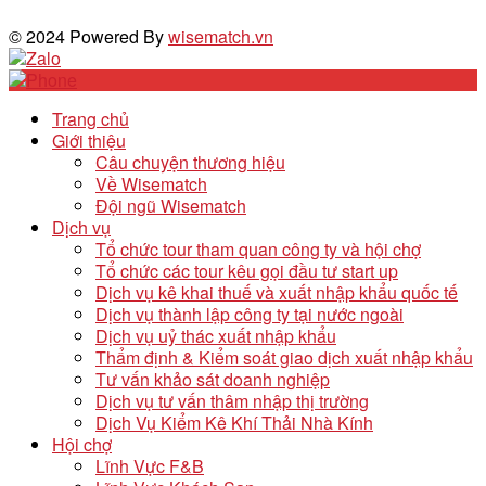
© 2024 Powered By
wisematch.vn
Trang chủ
Giới thiệu
Câu chuyện thương hiệu
Về Wisematch
Đội ngũ Wisematch
Dịch vụ
Tổ chức tour tham quan công ty và hội chợ
Tổ chức các tour kêu gọi đầu tư start up
Dịch vụ kê khai thuế và xuất nhập khẩu quốc tế
Dịch vụ thành lập công ty tại nước ngoài
Dịch vụ uỷ thác xuất nhập khẩu
Thẩm định & Kiểm soát giao dịch xuất nhập khẩu
Tư vấn khảo sát doanh nghiệp
Dịch vụ tư vấn thâm nhập thị trường
Dịch Vụ Kiểm Kê Khí Thải Nhà Kính
Hội chợ
Lĩnh Vực F&B