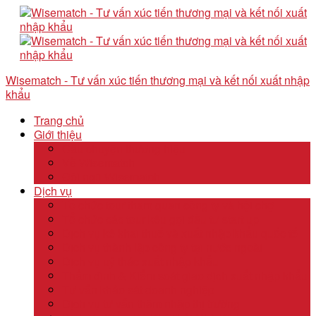
Wisematch - Tư vấn xúc tiến thương mại và kết nối xuất nhập
khẩu
Trang chủ
Giới thiệu
Câu chuyện thương hiệu
Về Wisematch
Đội ngũ Wisematch
Dịch vụ
Tổ chức tour tham quan công ty và hội chợ
Tổ chức các tour kêu gọi đầu tư start up
Dịch vụ kê khai thuế và xuất nhập khẩu quốc tế
Dịch vụ thành lập công ty tại nước ngoài
Dịch vụ uỷ thác xuất nhập khẩu
Thẩm định & Kiểm soát giao dịch xuất nhập khẩu
Tư vấn khảo sát doanh nghiệp
Dịch vụ tư vấn thâm nhập thị trường