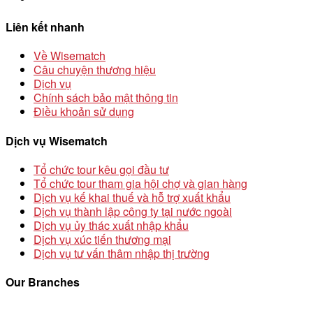
Liên kết nhanh
Về Wisematch
Câu chuyện thương hiệu
Dịch vụ
Chính sách bảo mật thông tin
Điều khoản sử dụng
Dịch vụ Wisematch
Tổ chức tour kêu gọi đầu tư
Tổ chức tour tham gia hội chợ và gian hàng
Dịch vụ kế khai thuế và hỗ trợ xuất khẩu
Dịch vụ thành lập công ty tại nước ngoài
Dịch vụ ủy thác xuất nhập khẩu
Dịch vụ xúc tiến thương mại
Dịch vụ tư vấn thâm nhập thị trường
Our Branches