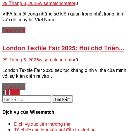
29 Tháng 6, 2025
wisematchcreator
0
VIFA là một trong những sự kiện quan trọng nhất trong lĩnh
vực dệt may tại Việt Nam.…
Read more
London Textile Fair 2025: Hội chợ Triển...
29 Tháng 6, 2025
wisematchcreator
0
London Textile Fair 2025 tiếp tục khẳng định vị thế của mình
với sự kiện diễn ra vào…
Read more
1
2
Next
Tìm
kiếm
cho:
Dịch vụ của Wisematch
Dịch vụ xúc tiến thương mại
Tổ chức các tour kêu gọi đầu tư start up