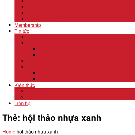
Lĩnh Vực Gỗ
Lĩnh Vực Dệt May
Lĩnh Vực Da Giày
Lĩnh Vực Khác
Membership
Tin tức
Tin nội bộ
Tin thị trường
Tiêu điểm thị trường
Xu hướng thị trường
Tư vấn dịch vụ
Khám phá đất nước
Dubai
Indonesia
Kiến thức
Khóa học
Xuất nhập khẩu
Liên hệ
Thẻ:
hội thảo nhựa xanh
Home
hội thảo nhựa xanh