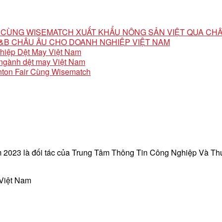
ỘI CÙNG WISEMATCH XUẤT KHẨU NÔNG SẢN VIỆT QUA CH
 F&B CHÂU ÂU CHO DOANH NGHIỆP VIỆT NAM
ghiệp Dệt May Việt Nam
o ngành dệt may Việt Nam
ton Fair Cùng Wisematch
 2023 là đối tác của Trung Tâm Thông Tin Công Nghiệp Và T
 Việt Nam