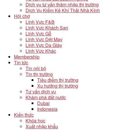
Dịch vụ tư vấn thâm nhập thị trường
Dịch Vụ Kiểm Kê Khí Thải Nhà Kính
Hội chợ
Lĩnh Vực F&B
Lĩnh Vực Khách Sạn
Lĩnh Vực Gỗ
Lĩnh Vực Dệt May
Lĩnh Vực Da Giày
Lĩnh Vực Khác
Membership
Tin tức
Tin nội bộ
Tin thị trường
Tiêu điểm thị trường
Xu hướng thị trường
Tư vấn dịch vụ
Khám phá đất nước
Dubai
Indonesia
Kiến thức
Khóa học
Xuất nhập khẩu