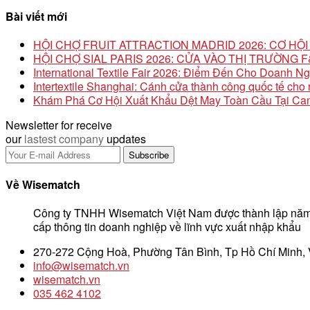
Bài viết mới
HỘI CHỢ FRUIT ATTRACTION MADRID 2026: CƠ H
HỘI CHỢ SIAL PARIS 2026: CỬA VÀO THỊ TRƯỜNG
International Textile Fair 2026: Điểm Đến Cho Doanh N
Intertextile Shanghai: Cánh cửa thành công quốc tế ch
Khám Phá Cơ Hội Xuất Khẩu Dệt May Toàn Cầu Tại Can
Newsletter for receive
our
lastest company
updates
Về Wisematch
Công ty TNHH Wisematch Việt Nam được thành lập năm
cấp thông tin doanh nghiệp về lĩnh vực xuất nhập khẩu
270-272 Cộng Hoà, Phường Tân Bình, Tp Hồ Chí Minh,
info@wisematch.vn
wisematch.vn
035 462 4102