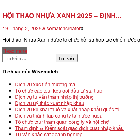
HỘI THẢO NHỰA XANH 2025 – ĐỊNH...
19 Tháng 2, 2025
wisematchcreator
0
Hội thảo Nhựa Xanh được tổ chức bởi sự hợp tác chiến lược 
Read more
Tìm
kiếm
cho:
Dịch vụ của Wisematch
Dịch vụ xúc tiến thương mại
Tổ chức các tour kêu gọi đầu tư start up
Dịch vụ tư vấn thâm nhập thị trường
Dịch vụ uỷ thác xuất nhập khẩu
Dịch vụ kê khai thuế và xuất nhập khẩu quốc tế
Dịch vụ thành lập công ty tại nước ngoài
Tổ chức tour tham quan công ty và hội chợ
Thẩm định & Kiểm soát giao dịch xuất nhập khẩu
Tư vấn khảo sát doanh nghiệp