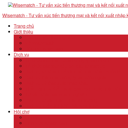
Wisematch - Tư vấn xúc tiến thương mại và kết nối xuất nhập
Trang chủ
Giới thiệu
Câu chuyện thương hiệu
Về Wisematch
Đội ngũ Wisematch
Dịch vụ
Tổ chức tour tham quan công ty và hội chợ
Tổ chức các tour kêu gọi đầu tư start up
Dịch vụ kê khai thuế và xuất nhập khẩu quốc tế
Dịch vụ thành lập công ty tại nước ngoài
Dịch vụ uỷ thác xuất nhập khẩu
Thẩm định & Kiểm soát giao dịch xuất nhập khẩu
Tư vấn khảo sát doanh nghiệp
Dịch vụ tư vấn thâm nhập thị trường
Dịch Vụ Kiểm Kê Khí Thải Nhà Kính
Hội chợ
Lĩnh Vực F&B
Lĩnh Vực Khách Sạn