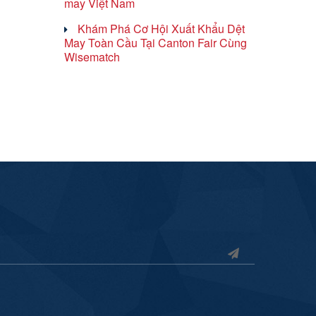
may Việt Nam
Khám Phá Cơ Hội Xuất Khẩu Dệt
May Toàn Cầu Tại Canton Fair Cùng
Wisematch