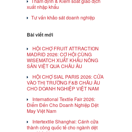
Thẩm định & Kiểm soát giao dịch
xuất nhập khẩu
Tư vấn khảo sát doanh nghiệp
Bài viết mới
HỘI CHỢ FRUIT ATTRACTION
MADRID 2026: CƠ HỘI CÙNG
WISEMATCH XUẤT KHẨU NÔNG
SẢN VIỆT QUA CHÂU ÂU
HỘI CHỢ SIAL PARIS 2026: CỬA
VÀO THỊ TRƯỜNG F&B CHÂU ÂU
CHO DOANH NGHIỆP VIỆT NAM
International Textile Fair 2026:
Điểm Đến Cho Doanh Nghiệp Dệt
May Việt Nam
Intertextile Shanghai: Cánh cửa
thành công quốc tế cho ngành dệt