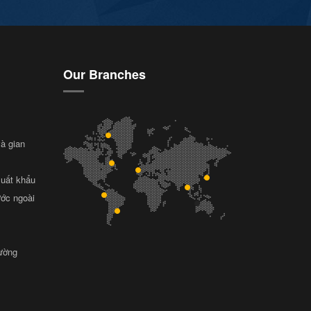
Our Branches
và gian
xuất khẩu
ước ngoài
rường