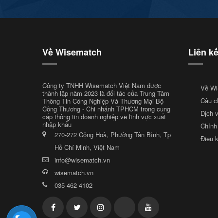
Về Wisematch
Liên k
Công ty TNHH Wisematch Việt Nam được
Về Wi
thành lập năm 2023 là đối tác của Trung Tâm
Câu c
Thông Tin Công Nghiệp Và Thương Mại Bộ
Công Thương - Chi nhánh TPHCM trong cung
Dịch 
cấp thông tin doanh nghiệp về lĩnh vực xuất
nhập khẩu
Chính
270-272 Cộng Hoà, Phường Tân Bình, Tp
Điều 
Hồ Chí Minh, Việt Nam
info@wisematch.vn
wisematch.vn
035 462 4102