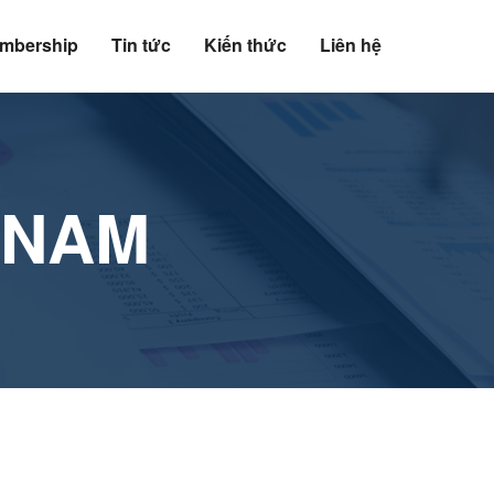
mbership
Tin tức
Kiến thức
Liên hệ
 NAM