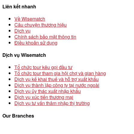
Liên kết nhanh
Về Wisematch
Câu chuyện thương hiệu
Dịch vụ
Chính sách bảo mật thông tin
Điều khoản sử dụng
Dịch vụ Wisematch
Tổ chức tour kêu gọi đầu tư
Tổ chức tour tham gia hội chợ và gian hàng
Dịch vụ kế khai thuế và hỗ trợ xuất khẩu
Dịch vụ thành lập công ty tại nước ngoài
Dịch vụ ủy thác xuất nhập khẩu
Dịch vụ xúc tiến thương mại
Dịch vụ tư vấn thâm nhập thị trường
Our Branches