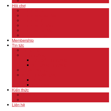
Dịch Vụ Kiểm Kê Khí Thải Nhà Kính
Hội chợ
Lĩnh Vực F&B
Lĩnh Vực Khách Sạn
Lĩnh Vực Gỗ
Lĩnh Vực Dệt May
Lĩnh Vực Da Giày
Lĩnh Vực Khác
Membership
Tin tức
Tin nội bộ
Tin thị trường
Tiêu điểm thị trường
Xu hướng thị trường
Tư vấn dịch vụ
Khám phá đất nước
Dubai
Indonesia
Kiến thức
Khóa học
Xuất nhập khẩu
Liên hệ