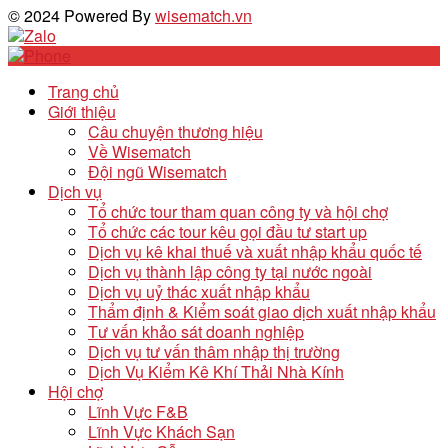
© 2024 Powered By
wisematch.vn
Trang chủ
Giới thiệu
Câu chuyện thương hiệu
Về Wisematch
Đội ngũ Wisematch
Dịch vụ
Tổ chức tour tham quan công ty và hội chợ
Tổ chức các tour kêu gọi đầu tư start up
Dịch vụ kê khai thuế và xuất nhập khẩu quốc tế
Dịch vụ thành lập công ty tại nước ngoài
Dịch vụ uỷ thác xuất nhập khẩu
Thẩm định & Kiểm soát giao dịch xuất nhập khẩu
Tư vấn khảo sát doanh nghiệp
Dịch vụ tư vấn thâm nhập thị trường
Dịch Vụ Kiểm Kê Khí Thải Nhà Kính
Hội chợ
Lĩnh Vực F&B
Lĩnh Vực Khách Sạn