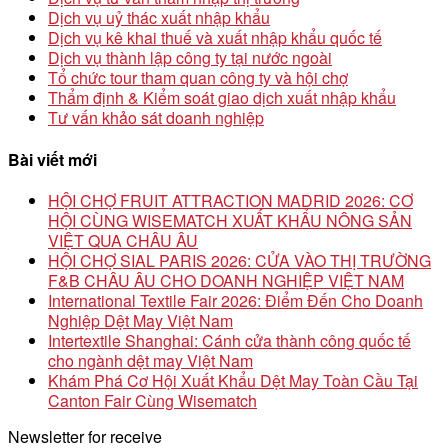
Dịch vụ uỷ thác xuất nhập khẩu
Dịch vụ kê khai thuế và xuất nhập khẩu quốc tế
Dịch vụ thành lập công ty tại nước ngoài
Tổ chức tour tham quan công ty và hội chợ
Thẩm định & Kiểm soát giao dịch xuất nhập khẩu
Tư vấn khảo sát doanh nghiệp
Bài viết mới
HỘI CHỢ FRUIT ATTRACTION MADRID 2026: CƠ
HỘI CÙNG WISEMATCH XUẤT KHẨU NÔNG SẢN
VIỆT QUA CHÂU ÂU
HỘI CHỢ SIAL PARIS 2026: CỬA VÀO THỊ TRƯỜNG
F&B CHÂU ÂU CHO DOANH NGHIỆP VIỆT NAM
International Textile Fair 2026: Điểm Đến Cho Doanh
Nghiệp Dệt May Việt Nam
Intertextile Shanghai: Cánh cửa thành công quốc tế
cho ngành dệt may Việt Nam
Khám Phá Cơ Hội Xuất Khẩu Dệt May Toàn Cầu Tại
Canton Fair Cùng Wisematch
Newsletter for receive