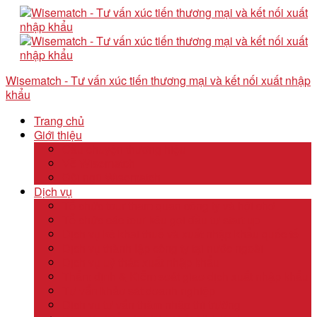
Wisematch - Tư vấn xúc tiến thương mại và kết nối xuất nhập
khẩu
Trang chủ
Giới thiệu
Câu chuyện thương hiệu
Về Wisematch
Đội ngũ Wisematch
Dịch vụ
Tổ chức tour tham quan công ty và hội chợ
Tổ chức các tour kêu gọi đầu tư start up
Dịch vụ kê khai thuế và xuất nhập khẩu quốc tế
Dịch vụ thành lập công ty tại nước ngoài
Dịch vụ uỷ thác xuất nhập khẩu
Thẩm định & Kiểm soát giao dịch xuất nhập khẩu
Tư vấn khảo sát doanh nghiệp
Dịch vụ tư vấn thâm nhập thị trường