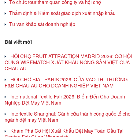
Tổ chức tour tham quan công ty và hội chợ
Thẩm định & Kiểm soát giao dịch xuất nhập khẩu
Tư vấn khảo sát doanh nghiệp
Bài viết mới
HỘI CHỢ FRUIT ATTRACTION MADRID 2026: CƠ HỘI
CÙNG WISEMATCH XUẤT KHẨU NÔNG SẢN VIỆT QUA
CHÂU ÂU
HỘI CHỢ SIAL PARIS 2026: CỬA VÀO THỊ TRƯỜNG
F&B CHÂU ÂU CHO DOANH NGHIỆP VIỆT NAM
International Textile Fair 2026: Điểm Đến Cho Doanh
Nghiệp Dệt May Việt Nam
Intertextile Shanghai: Cánh cửa thành công quốc tế cho
ngành dệt may Việt Nam
Khám Phá Cơ Hội Xuất Khẩu Dệt May Toàn Cầu Tại
Canton Fair Cùng Wisematch