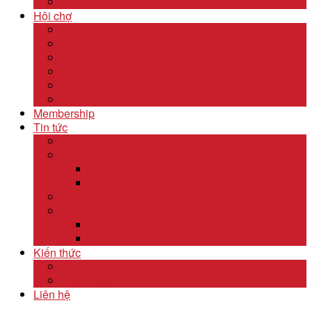
Dịch Vụ Kiểm Kê Khí Thải Nhà Kính
Hội chợ
Lĩnh Vực F&B
Lĩnh Vực Khách Sạn
Lĩnh Vực Gỗ
Lĩnh Vực Dệt May
Lĩnh Vực Da Giày
Lĩnh Vực Khác
Membership
Tin tức
Tin nội bộ
Tin thị trường
Tiêu điểm thị trường
Xu hướng thị trường
Tư vấn dịch vụ
Khám phá đất nước
Dubai
Indonesia
Kiến thức
Khóa học
Xuất nhập khẩu
Liên hệ