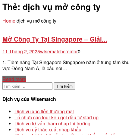
Thẻ:
dịch vụ mở công ty
Home
dịch vụ mở công ty
Mở Công Ty Tại Singapore – Giải...
11 Tháng 2, 2025
wisematchcreator
0
1. Tiềm năng Tại Singapore Singapore nằm ở trung tâm khu
vực Đông Nam Á, là cầu nối…
Read more
Tìm
kiếm
cho:
Dịch vụ của Wisematch
Dịch vụ xúc tiến thương mại
Tổ chức các tour kêu gọi đầu tư start up
Dịch vụ tư vấn thâm nhập thị trường
Dịch vụ uỷ thác xuất nhập khẩu