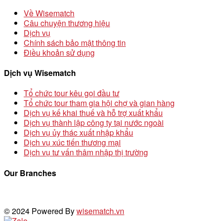
Về Wisematch
Câu chuyện thương hiệu
Dịch vụ
Chính sách bảo mật thông tin
Điều khoản sử dụng
Dịch vụ Wisematch
Tổ chức tour kêu gọi đầu tư
Tổ chức tour tham gia hội chợ và gian hàng
Dịch vụ kế khai thuế và hỗ trợ xuất khẩu
Dịch vụ thành lập công ty tại nước ngoài
Dịch vụ ủy thác xuất nhập khẩu
Dịch vụ xúc tiến thương mại
Dịch vụ tư vấn thâm nhập thị trường
Our Branches
© 2024 Powered By
wisematch.vn