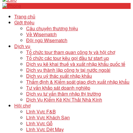
Trang chủ
Giới thiệu
Câu chuyện thương hiệu
Về Wisematch
Đội ngũ Wisematch
Dịch vụ
Tổ chức tour tham quan công ty và hội chợ
Tổ chức các tour kêu gọi đầu tư start up
Dịch vụ kê khai thuế và xuất nhập khẩu quốc tế
Dịch vụ thành lập công ty tại nước ngoài
Dịch vụ uỷ thác xuất nhập khẩu
Thẩm định & Kiểm soát giao dịch xuất nhập khẩu
Tư vấn khảo sát doanh nghiệp
Dịch vụ tư vấn thâm nhập thị trường
Dịch Vụ Kiểm Kê Khí Thải Nhà Kính
Hội chợ
Lĩnh Vực F&B
Lĩnh Vực Khách Sạn
Lĩnh Vực Gỗ
Lĩnh Vực Dệt May