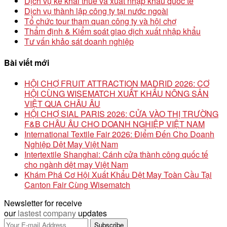
Dịch vụ kê khai thuế và xuất nhập khẩu quốc tế
Dịch vụ thành lập công ty tại nước ngoài
Tổ chức tour tham quan công ty và hội chợ
Thẩm định & Kiểm soát giao dịch xuất nhập khẩu
Tư vấn khảo sát doanh nghiệp
Bài viết mới
HỘI CHỢ FRUIT ATTRACTION MADRID 2026: CƠ
HỘI CÙNG WISEMATCH XUẤT KHẨU NÔNG SẢN
VIỆT QUA CHÂU ÂU
HỘI CHỢ SIAL PARIS 2026: CỬA VÀO THỊ TRƯỜNG
F&B CHÂU ÂU CHO DOANH NGHIỆP VIỆT NAM
International Textile Fair 2026: Điểm Đến Cho Doanh
Nghiệp Dệt May Việt Nam
Intertextile Shanghai: Cánh cửa thành công quốc tế
cho ngành dệt may Việt Nam
Khám Phá Cơ Hội Xuất Khẩu Dệt May Toàn Cầu Tại
Canton Fair Cùng Wisematch
Newsletter for receive
our
lastest company
updates