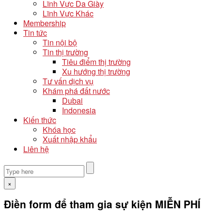
Lĩnh Vực Da Giày
Lĩnh Vực Khác
Membership
Tin tức
Tin nội bộ
Tin thị trường
Tiêu điểm thị trường
Xu hướng thị trường
Tư vấn dịch vụ
Khám phá đất nước
Dubai
Indonesia
Kiến thức
Khóa học
Xuất nhập khẩu
Liên hệ
×
Điền form để tham gia sự kiện MIỄN PHÍ