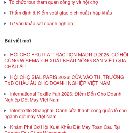
Tổ chức tour tham quan công ty và hội chợ
Thẩm định & Kiểm soát giao dịch xuất nhập khẩu
Tư vấn khảo sát doanh nghiệp
Bài viết mới
HỘI CHỢ FRUIT ATTRACTION MADRID 2026: CƠ HỘI
CÙNG WISEMATCH XUẤT KHẨU NÔNG SẢN VIỆT QUA
CHÂU ÂU
HỘI CHỢ SIAL PARIS 2026: CỬA VÀO THỊ TRƯỜNG
F&B CHÂU ÂU CHO DOANH NGHIỆP VIỆT NAM
International Textile Fair 2026: Điểm Đến Cho Doanh
Nghiệp Dệt May Việt Nam
Intertextile Shanghai: Cánh cửa thành công quốc tế cho
ngành dệt may Việt Nam
Khám Phá Cơ Hội Xuất Khẩu Dệt May Toàn Cầu Tại
Canton Fair Cùng Wisematch