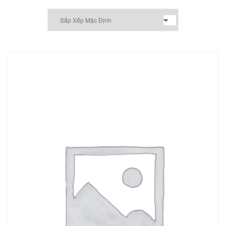
DỊCH VỤ KIỂM KÊ KHÍ THẢI NHÀ
KÍNH