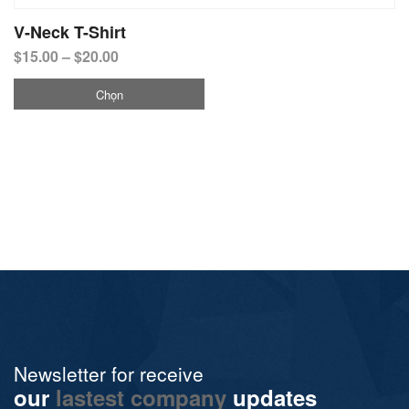
V-Neck T-Shirt
$
15.00
–
$
20.00
Chọn
Newsletter for receive
our
lastest company
updates