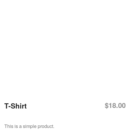
DỊCH VỤ KIỂM KÊ KHÍ THẢI NHÀ
KÍNH
$
18.00
T-Shirt
This is a simple product.