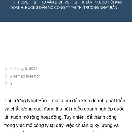
HOME
TƯ VẤN DỊCH VỤ
KHÁM PHÁ CƠ HỘI KINH
DỊCH VỤ KIỂM KÊ KHÍ THẢI NHÀ
DOANH: HƯỚNG DẪN MỞ CÔNG TY TẠI THỊ TRƯỜNG NHẬT BẢN
KÍNH
4 Tháng 5, 2024
wisematchcreator
0
Thị trường Nhật Bản – một điểm đến kinh doanh phát triển
và chất lượng cao, đang thu hút nhiều doanh nghiệp quốc
tế muốn mở rộng hoạt động. Tuy nhiên, để thành công
trong việc mở công ty tại đây, việc chuẩn bị kỹ lưỡng và