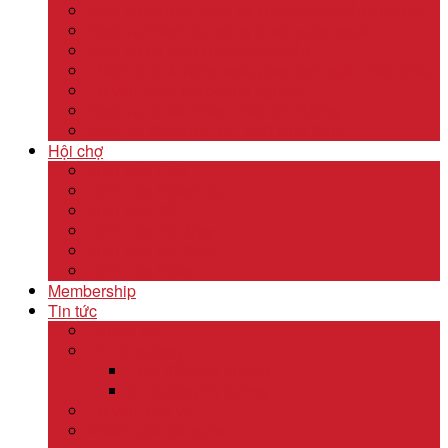
Dịch vụ kê khai thuế và xuất nhập khẩu quốc tế
Dịch vụ thành lập công ty tại nước ngoài
Dịch vụ uỷ thác xuất nhập khẩu
Thẩm định & Kiểm soát giao dịch xuất nhập khẩu
Tư vấn khảo sát doanh nghiệp
Dịch vụ tư vấn thâm nhập thị trường
Dịch Vụ Kiểm Kê Khí Thải Nhà Kính
Hội chợ
Lĩnh Vực F&B
Lĩnh Vực Khách Sạn
Lĩnh Vực Gỗ
Lĩnh Vực Dệt May
Lĩnh Vực Da Giày
Lĩnh Vực Khác
Membership
Tin tức
Tin nội bộ
Tin thị trường
Tiêu điểm thị trường
Xu hướng thị trường
Tư vấn dịch vụ
Khám phá đất nước