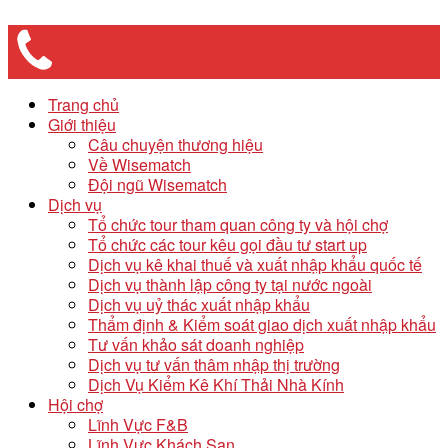
Trang chủ
Giới thiệu
Câu chuyện thương hiệu
Về Wisematch
Đội ngũ Wisematch
Dịch vụ
Tổ chức tour tham quan công ty và hội chợ
Tổ chức các tour kêu gọi đầu tư start up
Dịch vụ kê khai thuế và xuất nhập khẩu quốc tế
Dịch vụ thành lập công ty tại nước ngoài
Dịch vụ uỷ thác xuất nhập khẩu
Thẩm định & Kiểm soát giao dịch xuất nhập khẩu
Tư vấn khảo sát doanh nghiệp
Dịch vụ tư vấn thâm nhập thị trường
Dịch Vụ Kiểm Kê Khí Thải Nhà Kính
Hội chợ
Lĩnh Vực F&B
Lĩnh Vực Khách Sạn