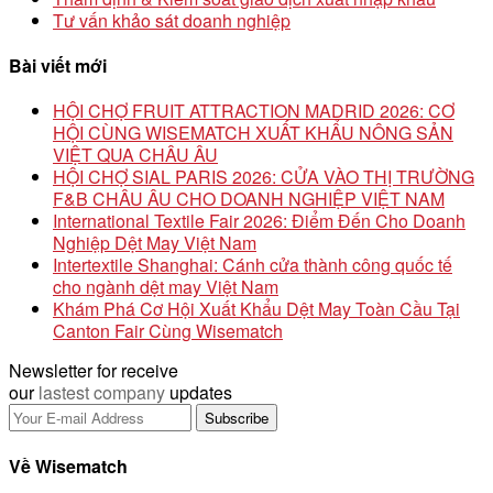
Tư vấn khảo sát doanh nghiệp
Bài viết mới
HỘI CHỢ FRUIT ATTRACTION MADRID 2026: CƠ
HỘI CÙNG WISEMATCH XUẤT KHẨU NÔNG SẢN
VIỆT QUA CHÂU ÂU
HỘI CHỢ SIAL PARIS 2026: CỬA VÀO THỊ TRƯỜNG
F&B CHÂU ÂU CHO DOANH NGHIỆP VIỆT NAM
International Textile Fair 2026: Điểm Đến Cho Doanh
Nghiệp Dệt May Việt Nam
Intertextile Shanghai: Cánh cửa thành công quốc tế
cho ngành dệt may Việt Nam
Khám Phá Cơ Hội Xuất Khẩu Dệt May Toàn Cầu Tại
Canton Fair Cùng Wisematch
Newsletter for receive
our
lastest company
updates
Về Wisematch