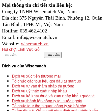
Mọi thông tin chi tiết xin liên hệ:
Công ty TNHH Wisematch Việt Nam
Địa chỉ: 375 Nguyễn Thái Bình, Phường 12, Quận
Tân Bình, TPHCM , Việt Nam
Hotline: 035.462.4102
Email: info@wisematch.vn
Website:
wisematch.vn
Hội chợ
,
Lĩnh Vực Gỗ
Tìm
kiếm
cho:
Dịch vụ của Wisematch
Dịch vụ xúc tiến thương mại
Tổ chức các tour kêu gọi đầu tư start up
Dịch vụ tư vấn thâm nhập thị trường
Dịch vụ uỷ thác xuất nhập khẩu
Dịch vụ kê khai thuế và xuất nhập khẩu quốc tế
Dịch vụ thành lập công ty tại nước ngoài
Tổ chức tour tham quan công ty và hội chợ
Thẩm định & Kiểm soát giao dịch xuất nhập khẩu