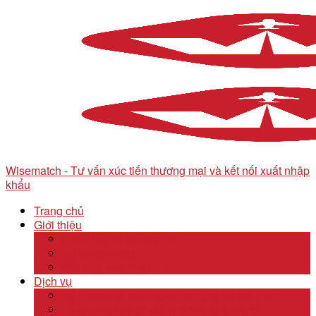
Wisematch - Tư vấn xúc tiến thương mại và kết nối xuất nhập
khẩu
Trang chủ
Giới thiệu
Câu chuyện thương hiệu
Về Wisematch
Đội ngũ Wisematch
Dịch vụ
Tổ chức tour tham quan công ty và hội chợ
Tổ chức các tour kêu gọi đầu tư start up