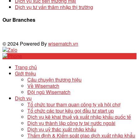
Dịch vụ xúc tiến thương mại
Dịch vụ tư vấn thâm nhập thị trường
Our Branches
© 2024 Powered By
wisematch.vn
Trang chủ
Giới thiệu
Câu chuyện thương hiệu
Về Wisematch
Đội ngũ Wisematch
Dịch vụ
Tổ chức tour tham quan công ty và hội chợ
Tổ chức các tour kêu gọi đầu tư start up
Dịch vụ kê khai thuế và xuất nhập khẩu quốc tế
Dịch vụ thành lập công ty tại nước ngoài
Dịch vụ uỷ thác xuất nhập khẩu
Thẩm định & Kiểm soát giao dịch xuất nhập khẩu