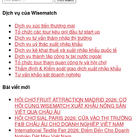
kiếm
cho:
Dịch vụ của Wisematch
Dịch vụ xúc tiến thương mại
Tổ chức các tour kêu gọi đầu tư start up
Dịch vụ tư vấn thâm nhập thị trường
Dịch vụ uỷ thác xuất nhập khẩu
Dịch vụ kê khai thuế và xuất nhập khẩu quốc tế
Dịch vụ thành lập công ty tại nước ngoài
Tổ chức tour tham quan công ty và hội chợ
Thẩm định & Kiểm soát giao dịch xuất nhập khẩu
Tư vấn khảo sát doanh nghiệp
Bài viết mới
HỘI CHỢ FRUIT ATTRACTION MADRID 2026: CƠ
HỘI CÙNG WISEMATCH XUẤT KHẨU NÔNG SẢN
VIỆT QUA CHÂU ÂU
HỘI CHỢ SIAL PARIS 2026: CỬA VÀO THỊ TRƯỜNG
F&B CHÂU ÂU CHO DOANH NGHIỆP VIỆT NAM
International Textile Fair 2026: Điểm Đến Cho Doanh
Nghiệp Dệt May Việt Nam