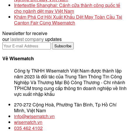
Intertextile Shanghai: Cánh cửa thành công quốc tế
cho ngành dệt may Việt Nam
Khám Phá Cơ Hội Xuất Khẩu Dệt May Toàn Cầu Tại
Canton Fair Cùng Wisematch
Newsletter for receive
our
lastest company
updates
Về Wisematch
Công ty TNHH Wisematch Việt Nam được thành lập
năm 2023 là đối tác của Trung Tâm Thông Tin Công
Nghiệp Và Thương Mại Bộ Công Thương - Chi nhánh
TPHCM trong cung cấp thông tin doanh nghiệp về lĩnh
vực xuất nhập khẩu
270-272 Cộng Hoà, Phường Tân Bình, Tp Hồ Chí
Minh, Việt Nam
info@wisematch.vn
wisematch.vn
035 462 4102