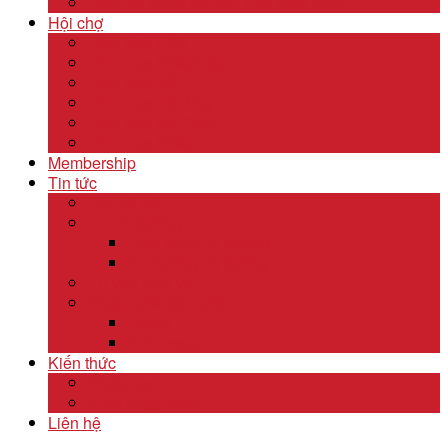
Dịch Vụ Kiểm Kê Khí Thải Nhà Kính
Hội chợ
Lĩnh Vực F&B
Lĩnh Vực Khách Sạn
Lĩnh Vực Gỗ
Lĩnh Vực Dệt May
Lĩnh Vực Da Giày
Lĩnh Vực Khác
Membership
Tin tức
Tin nội bộ
Tin thị trường
Tiêu điểm thị trường
Xu hướng thị trường
Tư vấn dịch vụ
Khám phá đất nước
Dubai
Indonesia
Kiến thức
Khóa học
Xuất nhập khẩu
Liên hệ