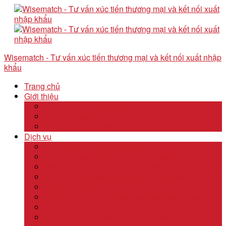
Wisematch - Tư vấn xúc tiến thương mại và kết nối xuất nhập
khẩu
Trang chủ
Giới thiệu
Câu chuyện thương hiệu
Về Wisematch
Đội ngũ Wisematch
Dịch vụ
Tổ chức tour tham quan công ty và hội chợ
Tổ chức các tour kêu gọi đầu tư start up
Dịch vụ kê khai thuế và xuất nhập khẩu quốc tế
Dịch vụ thành lập công ty tại nước ngoài
Dịch vụ uỷ thác xuất nhập khẩu
Thẩm định & Kiểm soát giao dịch xuất nhập khẩu
Tư vấn khảo sát doanh nghiệp
Dịch vụ tư vấn thâm nhập thị trường