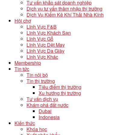
Tư vấn khảo sát doanh nghiệp
Dịch vụ tư vấn thâm nhập thị trường
Dịch Vụ Kiểm Kê Khí Thải Nhà Kính
Hội chợ
Lĩnh Vực F&B
Lĩnh Vực Khách Sạn
Lĩnh Vực Gỗ
Lĩnh Vực Dệt May
Lĩnh Vực Da Giày
Lĩnh Vực Khác
Membership
Tin tức
Tin nội bộ
Tin thị trường
Tiêu điểm thị trường
Xu hướng thị trường
Tư vấn dịch vụ
Khám phá đất nước
Dubai
Indonesia
Kiến thức
Khóa học