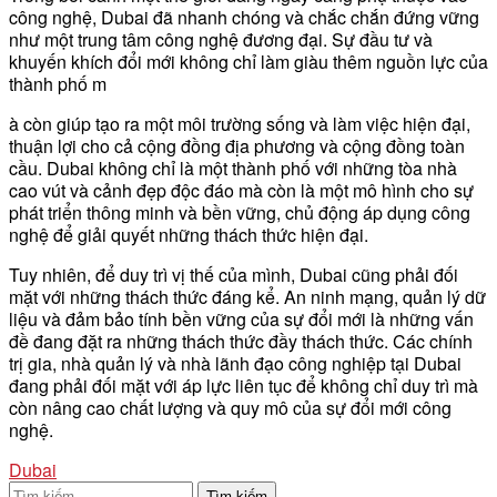
công nghệ, Dubai đã nhanh chóng và chắc chắn đứng vững
như một trung tâm công nghệ đương đại. Sự đầu tư và
khuyến khích đổi mới không chỉ làm giàu thêm nguồn lực của
thành phố m
à còn giúp tạo ra một môi trường sống và làm việc hiện đại,
thuận lợi cho cả cộng đồng địa phương và cộng đồng toàn
cầu. Dubai không chỉ là một thành phố với những tòa nhà
cao vút và cảnh đẹp độc đáo mà còn là một mô hình cho sự
phát triển thông minh và bền vững, chủ động áp dụng công
nghệ để giải quyết những thách thức hiện đại.
Tuy nhiên, để duy trì vị thế của mình, Dubai cũng phải đối
mặt với những thách thức đáng kể. An ninh mạng, quản lý dữ
liệu và đảm bảo tính bền vững của sự đổi mới là những vấn
đề đang đặt ra những thách thức đầy thách thức. Các chính
trị gia, nhà quản lý và nhà lãnh đạo công nghiệp tại Dubai
đang phải đối mặt với áp lực liên tục để không chỉ duy trì mà
còn nâng cao chất lượng và quy mô của sự đổi mới công
nghệ.
Dubai
Tìm