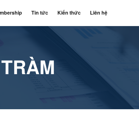
mbership
Tin tức
Kiến thức
Liên hệ
 TRÀM