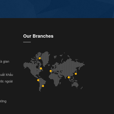
Our Branches
và gian
xuất khẩu
ước ngoài
rường