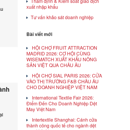
Thẩm định & Kiểm soát giao dịch
xuất nhập khẩu
ầu
Tư vấn khảo sát doanh nghiệp
Bài viết mới
HỘI CHỢ FRUIT ATTRACTION
MADRID 2026: CƠ HỘI CÙNG
WISEMATCH XUẤT KHẨU NÔNG
SẢN VIỆT QUA CHÂU ÂU
HỘI CHỢ SIAL PARIS 2026: CỬA
VÀO THỊ TRƯỜNG F&B CHÂU ÂU
CHO DOANH NGHIỆP VIỆT NAM
ành
International Textile Fair 2026:
Điểm Đến Cho Doanh Nghiệp Dệt
May Việt Nam
ại
Intertextile Shanghai: Cánh cửa
thành công quốc tế cho ngành dệt