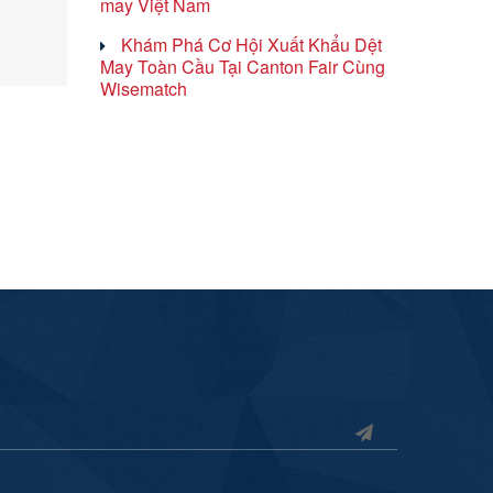
may Việt Nam
Khám Phá Cơ Hội Xuất Khẩu Dệt
May Toàn Cầu Tại Canton Fair Cùng
Wisematch