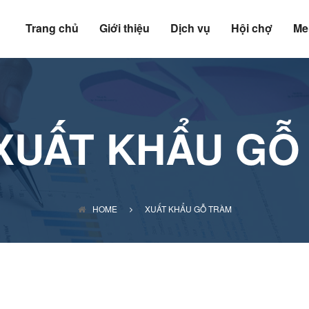
Trang chủ
Giới thiệu
Dịch vụ
Hội chợ
Me
XUẤT KHẨU GỖ
HOME
XUẤT KHẨU GỖ TRÀM