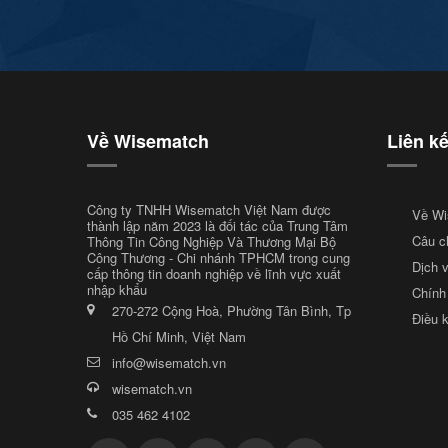
Về Wisematch
Liên k
Công ty TNHH Wisematch Việt Nam được
Về Wi
thành lập năm 2023 là đối tác của Trung Tâm
Câu c
Thông Tin Công Nghiệp Và Thương Mại Bộ
Công Thương - Chi nhánh TPHCM trong cung
Dịch 
cấp thông tin doanh nghiệp về lĩnh vực xuất
nhập khẩu
Chính
270-272 Cộng Hoà, Phường Tân Bình, Tp
Điều 
Hồ Chí Minh, Việt Nam
info@wisematch.vn
wisematch.vn
035 462 4102